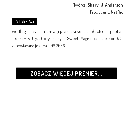
Twórca:
Sheryl J. Anderson
Producent:
Netflix
TV I SERIALE
Według naszych informacji premiera serialu 'Słodkie magnolie
- sezon 5' (tytuł oryginalny - 'Sweet Magnolias - season 5')
zapowiadana jest na 11.06.2026.
ZOBACZ WIĘCEJ PREMIER...