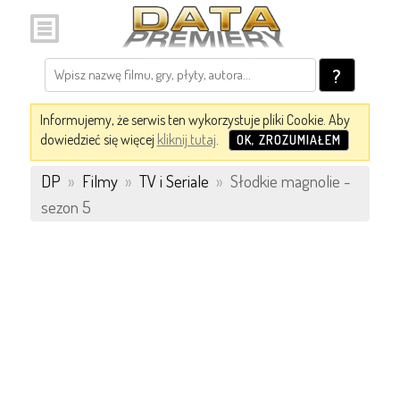
?
Informujemy, że serwis ten wykorzystuje pliki Cookie. Aby
dowiedzieć się więcej
kliknij tutaj
.
OK, ZROZUMIAŁEM
DP
»
Filmy
»
TV i Seriale
»
Słodkie magnolie -
sezon 5