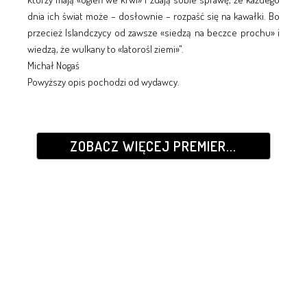
dnia ich świat może – dosłownie – rozpaść się na kawałki. Bo
przecież Islandczycy od zawsze «siedzą na beczce prochu» i
wiedzą, że wulkany to «latorośl ziemi»".
Michał Nogaś
Powyższy opis pochodzi od wydawcy.
ZOBACZ WIĘCEJ PREMIER...