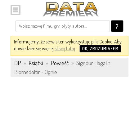
?
Informujemy, że serwis ten wykorzystuje pliki Cookie. Aby
dowiedzieć się więcej
kliknij tutaj
.
OK, ZROZUMIAŁEM
DP
»
Książki
»
Powieść
»
Sigridur Hagalin
Bjornsdottir - Ognie