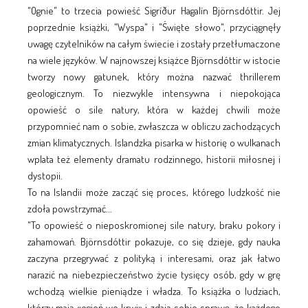
"Ognie" to trzecia powieść Sigríður Hagalín Björnsdóttir. Jej
poprzednie książki, "Wyspa" i "Święte słowo", przyciągnęły
uwagę czytelników na całym świecie i zostały przetłumaczone
na wiele języków. W najnowszej książce Björnsdóttir w istocie
tworzy nowy gatunek, który można nazwać thrillerem
geologicznym. To niezwykle intensywna i niepokojąca
opowieść o sile natury, która w każdej chwili może
przypomnieć nam o sobie, zwłaszcza w obliczu zachodzących
zmian klimatycznych. Islandzka pisarka w historię o wulkanach
wplata też elementy dramatu rodzinnego, historii miłosnej i
dystopii.
To na Islandii może zacząć się proces, którego ludzkość nie
zdoła powstrzymać...
"To opowieść o nieposkromionej sile natury, braku pokory i
zahamowań. Björnsdóttir pokazuje, co się dzieje, gdy nauka
zaczyna przegrywać z polityką i interesami, oraz jak łatwo
narazić na niebezpieczeństwo życie tysięcy osób, gdy w grę
wchodzą wielkie pieniądze i władza. To książka o ludziach,
którzy mają «ogień we krwi» i zdają sobie sprawę, że każdego