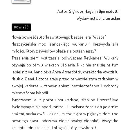
Autor:
Sigridur Hagalin Bjornsdottir
Wydawnictwo:
Literackie
POWIEŚĆ
Nowa powieść autorki światowego bestsellera "Wyspa"
Niszczycielska moc islandzkiego wulkanu i niezwykła siła
miłości. Który z żywiołów okaże się potężniejszy?
Trzęsienia ziemi wstrząsają półwyspem Reykjanes. Wulkany
ożywają po ośmiu wiekach uśpienia. Nikt nie zna się na tym
lepiej niż wulkanolożka Anna Arnardóttir, dyrektorka Wydziału
Nauk o Ziemi. Uczona staje przed najważniejszym zadaniem w
swojej karierze – zapewnieniem bezpieczeństwa i ochrony
mieszkańcom Islandii.
Tymczasem jej z pozoru poukładane, stabilne i szczęśliwe
życie wymyka się spod kontroli. Ukochana żona z długoletnim
stażem, matka dwójki dzieci, mieszkająca w pięknym domu od
pewnego czasu odczuwa nieracjonalny niepokój. Wszystko
zmienia jedno zdjęcie. I fotograf, który je wykonał...