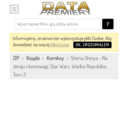
?
Informujemy, że serwis ten wykorzystuje pliki Cookie. Aby
dowiedzieć się więcej
kliknij tutaj
.
OK, ZROZUMIAŁEM
DP
»
Książki
»
Komiksy
»
Shima Shinya - Na
skraju równowagi. Star Wars. Wielka Republika.
Tom 3