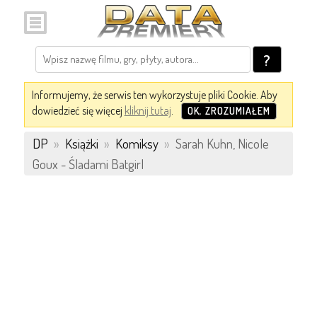
?
Informujemy, że serwis ten wykorzystuje pliki Cookie. Aby
dowiedzieć się więcej
kliknij tutaj
.
OK, ZROZUMIAŁEM
DP
»
Książki
»
Komiksy
»
Sarah Kuhn, Nicole
Goux - Śladami Batgirl