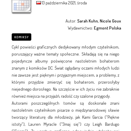
13 października 2021, środa
Autor:
Sarah Kuhn, Nicole Goux
Wydawnictwo:
Egmont Polska
KOMIKSY
Cykl powieści graficznych dedykowany młodym czytelnikom,
poruszający ważne tematy społeczne. Składają się na niego
pojedyncze albumy poświęcone nastoletnim bohaterom
znanym z komiksów DC. Świat oglądany oczami młodych ludzi
nie zawsze jest pięknym i przyjaznym miejscem, a problemy, z
którymi przyjdzie zmierzyć się bohaterom, przerosłyby
niejednego dorosłego. Na szczęście w ich życiu nie zabraknie
również miejsca na przyjaźń, radość czy szalone przygody.
Autorami poszczególnych tomów są doskonale znani
nastoletnim czytelnikom pisarze o międzynarodowej sławie
tworzący literaturę dla młodzieży, jak Kami Garcia ("Piękne
istoty"), Lauren Myracle ("3maj się") czy Leigh Bardugo