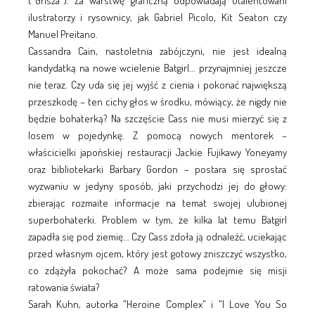
("Grisza"). Za warstwę graficzną odpowiadają utalentowani
ilustratorzy i rysownicy, jak Gabriel Picolo, Kit Seaton czy
Manuel Preitano.
Cassandra Cain, nastoletnia zabójczyni, nie jest idealną
kandydatką na nowe wcielenie Batgirl... przynajmniej jeszcze
nie teraz. Czy uda się jej wyjść z cienia i pokonać największą
przeszkodę – ten cichy głos w środku, mówiący, że nigdy nie
będzie bohaterką? Na szczęście Cass nie musi mierzyć się z
losem w pojedynkę. Z pomocą nowych mentorek –
właścicielki japońskiej restauracji Jackie Fujikawy Yoneyamy
oraz bibliotekarki Barbary Gordon – postara się sprostać
wyzwaniu w jedyny sposób, jaki przychodzi jej do głowy:
zbierając rozmaite informacje na temat swojej ulubionej
superbohaterki. Problem w tym, że kilka lat temu Batgirl
zapadła się pod ziemię... Czy Cass zdoła ją odnaleźć, uciekając
przed własnym ojcem, który jest gotowy zniszczyć wszystko,
co zdążyła pokochać? A może sama podejmie się misji
ratowania świata?
Sarah Kuhn, autorka "Heroine Complex" i "I Love You So