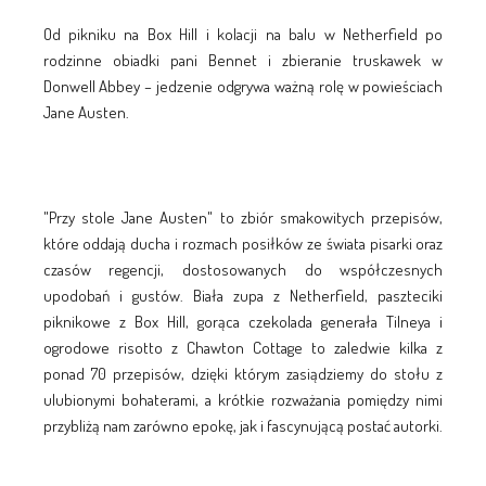
Od pikniku na Box Hill i kolacji na balu w Netherfield po
rodzinne obiadki pani Bennet i zbieranie truskawek w
Donwell Abbey – jedzenie odgrywa ważną rolę w powieściach
Jane Austen.
"Przy stole Jane Austen" to zbiór smakowitych przepisów,
które oddają ducha i rozmach posiłków ze świata pisarki oraz
czasów regencji, dostosowanych do współczesnych
upodobań i gustów. Biała zupa z Netherfield, paszteciki
piknikowe z Box Hill, gorąca czekolada generała Tilneya i
ogrodowe risotto z Chawton Cottage to zaledwie kilka z
ponad 70 przepisów, dzięki którym zasiądziemy do stołu z
ulubionymi bohaterami, a krótkie rozważania pomiędzy nimi
przybliżą nam zarówno epokę, jak i fascynującą postać autorki.