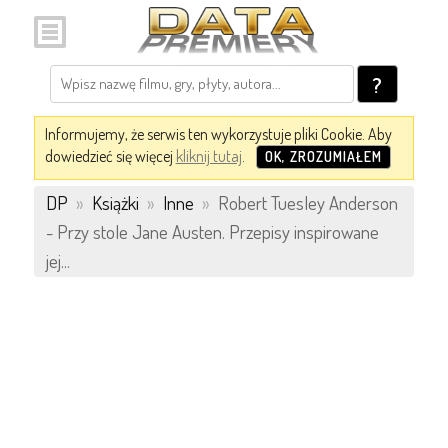
?
Informujemy, że serwis ten wykorzystuje pliki Cookie. Aby
dowiedzieć się więcej
kliknij tutaj
.
OK, ZROZUMIAŁEM
DP
»
Książki
»
Inne
»
Robert Tuesley Anderson
- Przy stole Jane Austen. Przepisy inspirowane
jej...