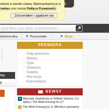
Logowanie
sobowe w świetle ustawy. Wykorzystujemy je w
Cookies
oraz naszej
Polityce Prywatności
.
Zrozumiałem i zgadzam się
Elektronika
Pozostałe
Moje
PREMIERA
Data premiery
Newsy
Opis
Zwiastun
Galeria
PS4
Recenzje
Komentarze
NEWSY
Masowe zwolnienia w Telltale Games. Co
dalej z The Wolf Among Us 2?
The Wolf Among Us 2: Wkrótce poznamy