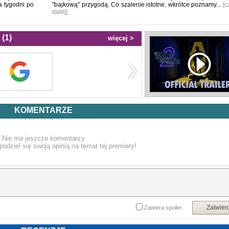
a tygodni po
"bajkową" przygodą. Co szalenie istotne, wkrótce poznamy...
[c
dalej]
(1)
więcej >
KOMENTARZE
Nie ma jeszcze komentarzy
podziel się swoją opinią na temat tej premiery!
Zatwier
Zawiera spoiler