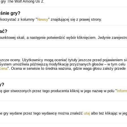
z gry The Wolf Among Us 2.
śnie gry?
skorzystać z kolumny "
Newsy
" znajdującej się z prawej strony.
nać?
unktowej skali, a następnie potwierdzić wybór kliknięciem. Jedynie zarejestr
eszcze oceny. Użytkownicy mogą oceniać tytuły jeszcze przed pojawieniem si
 System umożliwia późniejszą modyfikację przyznanych głosów – w tym celu
cena
". Ocena w serwisie to średnia ważona, gdzie waga głosu zależy przede
y?
ę gier stworzonych przez tego producenta kliknij w jego nazwę w polu "
Infor
nne gry wydane przez tego wydawcę można znaleźć
utaj
albo też klikając w je