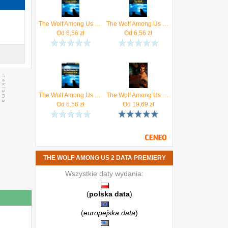
The Wolf Among Us - In Sheep's Clothing - poradnik do gry - Jacek "Ramzes" Winkler
The Wolf Among Us - Cry Wolf - poradnik do gry - Jacek "Ramzes" Winkler
Od
6,56
zł
Od
6,56
zł
The Wolf Among Us - A Crooked Mile - poradnik do gry (PDF)
The Wolf Among Us (Digital)
Od
6,56
zł
Od
19,69
zł
THE WOLF AMONG US 2 DATA PREMIERY
Wszystkie daty wydania:
(
polska data
)
(
europejska data
)