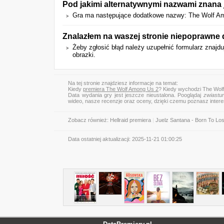
Pod jakimi alternatywnymi nazwami znana 
Gra ma następujące dodatkowe nazwy: The Wolf Am
Znalazłem na waszej stronie niepoprawne 
Żeby zgłosić błąd należy uzupełnić formularz znajd
obrazki.
Na tej stronie znajdziesz informacje na temat:
Kiedy
premiera The Wolf Among Us 2
? Kiedy wychodzi The Wol
Data wydania gry jest jeszcze nieustalona. Pooglądaj
zwiastu
wideo, nasze recenzje oraz oceny, dzięki czemu poznasz inter
Zobacz również:
Hellraid premiera
|
Juelz Santana - Born To Los
Data ostatniej aktualizacji:
2025-11-21 01:00:25