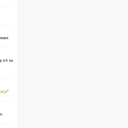
owani
ę ich na
macje
"
go