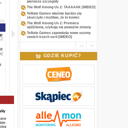
pierwsze szczegóły
The Wolf Among Us 2: TAAAAAK [WIDEO]
Telltale Games właśnie bardzo się
skurczyło i możliwe, że to koniec
awkę
The Wolf Among Us 2: Premiera
opóźniona, szykują się poważne zmiany
Telltale Games zapowiada nowe sezony
g:
swoich trzech serii [WIDEO]
12
i:
j]
GDZIE KUPIĆ?
t
óły
wane
je.
nową