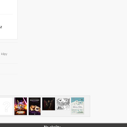
az
 klipy