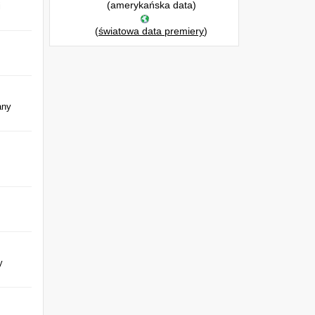
(amerykańska data)
i
(
światowa data premiery
)
any
y