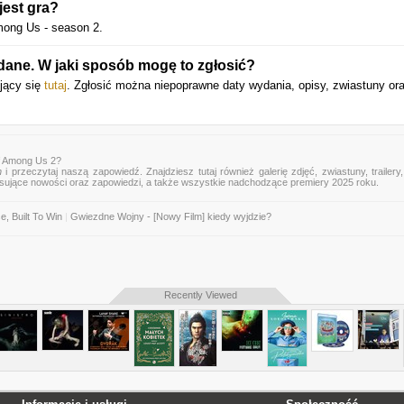
jest gra?
ong Us - season 2.
dane. W jaki sposób mogę to zgłosić?
ujący się
tutaj
. Zgłosić można niepoprawne daty wydania, opisy, zwiastuny or
f Among Us 2?
n
i przeczytaj naszą zapowiedź. Znajdziesz tutaj również galerię zdjęć, zwiastuny, trailery,
esujące nowości oraz zapowiedzi, a także wszystkie nadchodzące premiery 2025 roku.
e, Built To Win
|
Gwiezdne Wojny - [Nowy Film] kiedy wyjdzie?
Recently Viewed