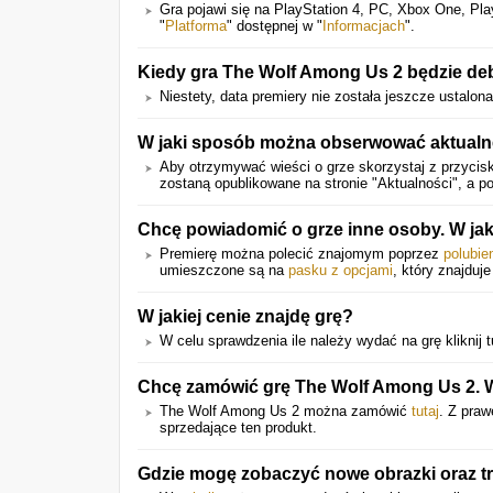
Gra pojawi się na PlayStation 4, PC, Xbox One, Pla
"
Platforma
" dostępnej w "
Informacjach
".
Kiedy gra The Wolf Among Us 2 będzie deb
Niestety, data premiery nie została jeszcze ustalona
W jaki sposób można obserwować aktualne
Aby otrzymywać wieści o grze skorzystaj z przycisk
zostaną opublikowane na stronie "Aktualności", a 
Chcę powiadomić o grze inne osoby. W ja
Premierę można polecić znajomym poprzez
polubie
umieszczone są na
pasku z opcjami
, który znajduje
W jakiej cenie znajdę grę?
W celu sprawdzenia ile należy wydać na grę kliknij t
Chcę zamówić grę The Wolf Among Us 2. W 
The Wolf Among Us 2 można zamówić
tutaj
. Z praw
sprzedające ten produkt.
Gdzie mogę zobaczyć nowe obrazki oraz tr