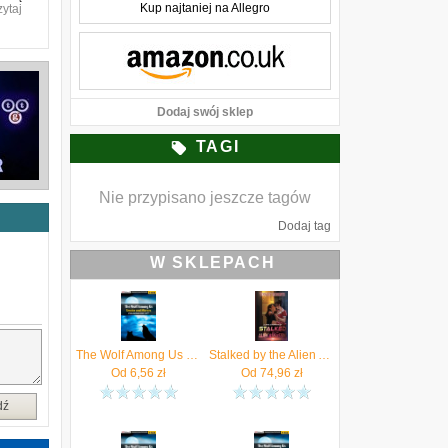
Kup najtaniej na Allegro
zytaj
Dodaj swój sklep
TAGI
Nie przypisano jeszcze tagów
Dodaj tag
W SKLEPACH
The Wolf Among Us - Smoke and Mirrors - poradnik do gry (EPUB)
Stalked by the Alien Assassin (Alien Among Us #2)
Od
6,56
zł
Od
74,96
zł
dź