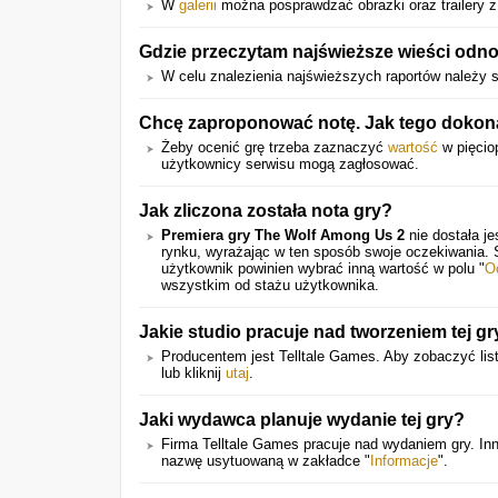
W
galerii
można posprawdzać obrazki oraz trailery 
Gdzie przeczytam najświeższe wieści odno
W celu znalezienia najświeższych raportów należy 
Chcę zaproponować notę. Jak tego doko
Żeby ocenić grę trzeba zaznaczyć
wartość
w pięciop
użytkownicy serwisu mogą zagłosować.
Jak zliczona została nota gry?
Premiera gry The Wolf Among Us 2
nie dostała j
rynku, wyrażając w ten sposób swoje oczekiwania.
użytkownik powinien wybrać inną wartość w polu "
O
wszystkim od stażu użytkownika.
Jakie studio pracuje nad tworzeniem tej gr
Producentem jest Telltale Games. Aby zobaczyć list
lub kliknij
utaj
.
Jaki wydawca planuje wydanie tej gry?
Firma Telltale Games pracuje nad wydaniem gry. I
nazwę usytuowaną w zakładce "
Informacje
".