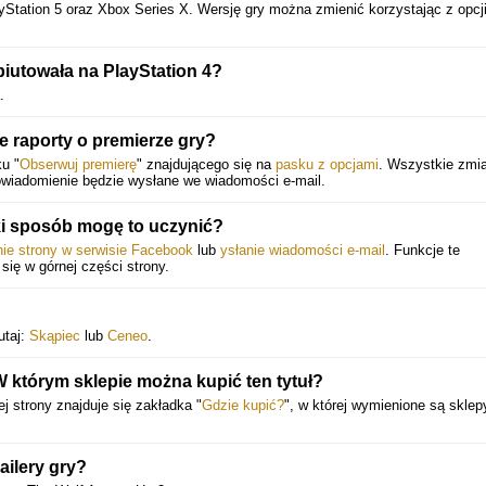
yStation 5 oraz Xbox Series X. Wersję gry można zmienić korzystając z opcj
iutowała na PlayStation 4?
.
 raporty o premierze gry?
u "
Obserwuj premierę
" znajdującego się na
pasku z opcjami
. Wszystkie zmi
powiadomienie będzie wysłane we wiadomości e-mail.
ki sposób mogę to uczynić?
nie strony w serwisie Facebook
lub
ysłanie wiadomości e-mail
. Funkcje te
 się w górnej części strony.
utaj:
Skąpiec
lub
Ceneo
.
którym sklepie można kupić ten tytuł?
ej strony znajduje się zakładka "
Gdzie kupić?
", w której wymienione są sklep
ailery gry?