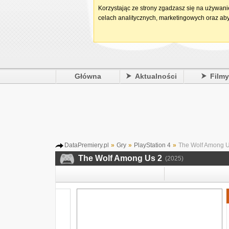
Korzystając ze strony zgadzasz się na używan
celach analitycznych, marketingowych oraz aby
Główna
Aktualności
Film
DataPremiery.pl
»
Gry
»
PlayStation 4
»
The Wolf Among U
The Wolf Among Us 2
(2025)