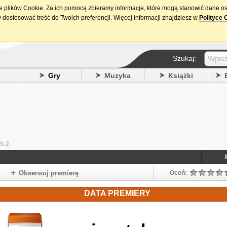
ie plików Cookie. Za ich pomocą zbieramy informacje, które mogą stanowić dane o
15. urodziny DataPremiery.pl
 dostosować treść do Twoich preferencji. Więcej informacji znajdziesz w
Polityce 
Szukaj:
y
Gry
Muzyka
Książki
s 2
Obserwuj premierę
Oceń:
DATA PREMIERY