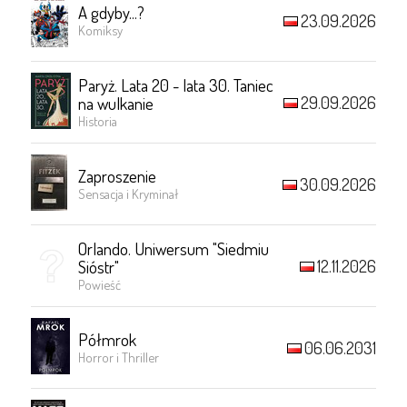
A gdyby...?
23.09.2026
Komiksy
Paryż. Lata 20 - lata 30. Taniec
29.09.2026
na wulkanie
Historia
Zaproszenie
30.09.2026
Sensacja i Kryminał
Orlando. Uniwersum "Siedmiu
12.11.2026
Sióstr"
Powieść
Półmrok
06.06.2031
Horror i Thriller