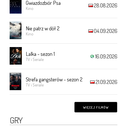
Gwiazdozbiór Psa
28.08.2026
Kino
Nie patrz w dół 2
04.09.2026
Kino
Lalka - sezon 1
16.09.2026
TV i Seriale
Strefa gangsterów - sezon 2
21.09.2026
TV i Seriale
WIĘCEJ FILMÓW
GRY