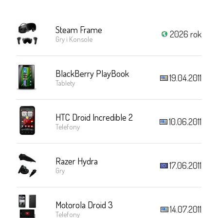
Steam Frame
2026 rok
Gry i Konsole
BlackBerry PlayBook
19.04.2011
Tablety
HTC Droid Incredible 2
10.06.2011
Telefony
Razer Hydra
17.06.2011
Gry
Motorola Droid 3
14.07.2011
Telefony