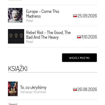
Europe - Come This
25.09.2026
Madness
Metal
Rebel Riot - The Good, The
11.10.2026
Bad And The Heavy
Metal
WIĘCEJ MUZYKI
KSIĄŻKI
To, co ukryliśmy
26.08.2026
Sensacja i Kryminał