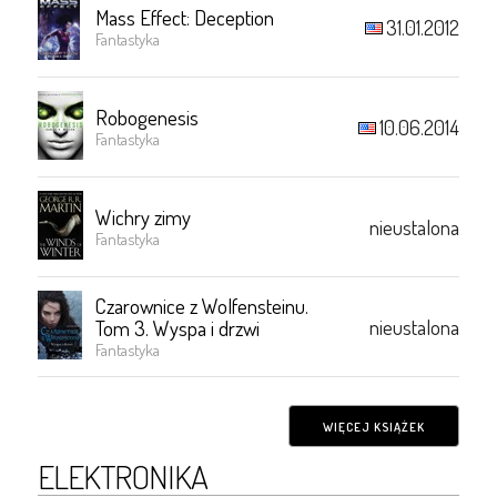
Mass Effect: Deception
31.01.2012
Fantastyka
Robogenesis
10.06.2014
Fantastyka
Wichry zimy
nieustalona
Fantastyka
Czarownice z Wolfensteinu.
nieustalona
Tom 3. Wyspa i drzwi
Fantastyka
WIĘCEJ KSIĄŻEK
ELEKTRONIKA