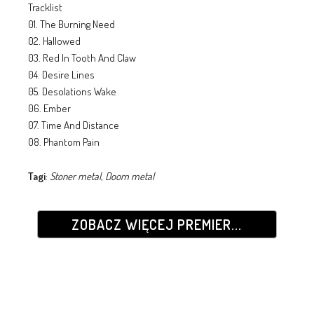
Tracklist
01. The Burning Need
02. Hallowed
03. Red In Tooth And Claw
04. Desire Lines
05. Desolations Wake
06. Ember
07. Time And Distance
08. Phantom Pain
Tagi
:
Stoner metal
,
Doom metal
ZOBACZ WIĘCEJ PREMIER...