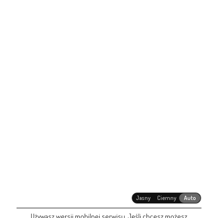
Jasny
Ciemny
Auto
Używasz wersji mobilnej serwisu. Jeśli chcesz możesz