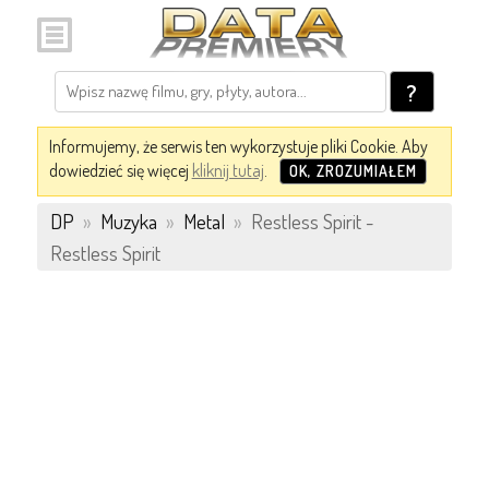
?
Informujemy, że serwis ten wykorzystuje pliki Cookie. Aby
dowiedzieć się więcej
kliknij tutaj
.
OK, ZROZUMIAŁEM
DP
»
Muzyka
»
Metal
»
Restless Spirit -
Restless Spirit