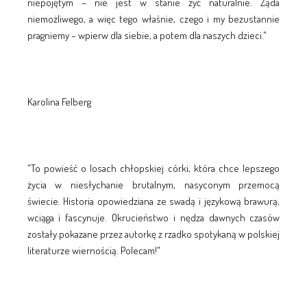
niepojętym – nie jest w stanie żyć naturalnie. Żąda
niemożliwego, a więc tego właśnie, czego i my bezustannie
pragniemy – wpierw dla siebie, a potem dla naszych dzieci."
Karolina Felberg
"To powieść o losach chłopskiej córki, która chce lepszego
życia w niesłychanie brutalnym, nasyconym przemocą
świecie. Historia opowiedziana ze swadą i językową brawurą,
wciąga i fascynuje. Okrucieństwo i nędza dawnych czasów
zostały pokazane przez autorkę z rzadko spotykaną w polskiej
literaturze wiernością. Polecam!"