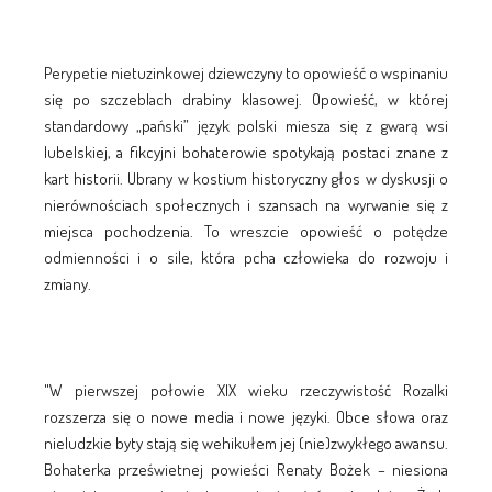
Perypetie nietuzinkowej dziewczyny to opowieść o wspinaniu
się po szczeblach drabiny klasowej. Opowieść, w której
standardowy „pański” język polski miesza się z gwarą wsi
lubelskiej, a fikcyjni bohaterowie spotykają postaci znane z
kart historii. Ubrany w kostium historyczny głos w dyskusji o
nierównościach społecznych i szansach na wyrwanie się z
miejsca pochodzenia. To wreszcie opowieść o potędze
odmienności i o sile, która pcha człowieka do rozwoju i
zmiany.
"W pierwszej połowie XIX wieku rzeczywistość Rozalki
rozszerza się o nowe media i nowe języki. Obce słowa oraz
nieludzkie byty stają się wehikułem jej (nie)zwykłego awansu.
Bohaterka prześwietnej powieści Renaty Bożek – niesiona