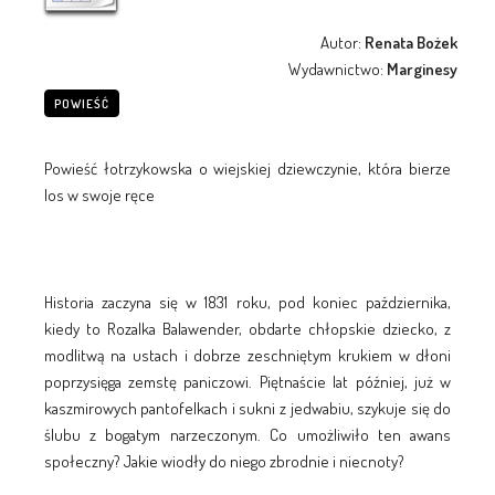
Autor:
Renata Bożek
Wydawnictwo:
Marginesy
POWIEŚĆ
Powieść łotrzykowska o wiejskiej dziewczynie, która bierze
los w swoje ręce
Historia zaczyna się w 1831 roku, pod koniec października,
kiedy to Rozalka Balawender, obdarte chłopskie dziecko, z
modlitwą na ustach i dobrze zeschniętym krukiem w dłoni
poprzysięga zemstę paniczowi. Piętnaście lat później, już w
kaszmirowych pantofelkach i sukni z jedwabiu, szykuje się do
ślubu z bogatym narzeczonym. Co umożliwiło ten awans
społeczny? Jakie wiodły do niego zbrodnie i niecnoty?