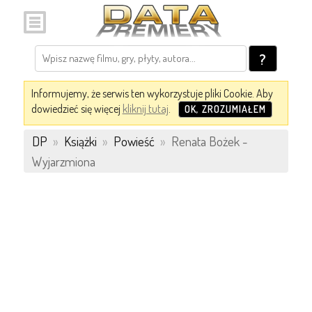
?
Informujemy, że serwis ten wykorzystuje pliki Cookie. Aby
dowiedzieć się więcej
kliknij tutaj
.
OK, ZROZUMIAŁEM
DP
»
Książki
»
Powieść
»
Renata Bożek -
Wyjarzmiona