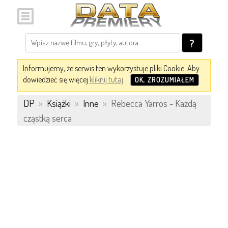
?
Informujemy, że serwis ten wykorzystuje pliki Cookie. Aby
dowiedzieć się więcej
kliknij tutaj
.
OK, ZROZUMIAŁEM
DP
»
Książki
»
Inne
»
Rebecca Yarros - Każdą
cząstką serca