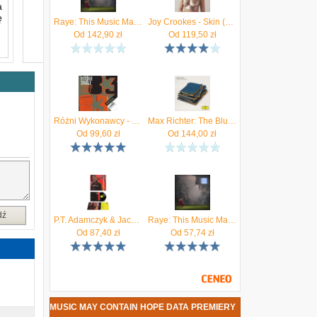
a
ę
Raye: This Music May Contain Hope (2xWinyl)
Joy Crookes - Skin (Winyl)
Od
142,90
zł
Od
119,50
zł
o
k
ę
o
Różni Wykonawcy - Polskie single '83
Max Richter: The Blue Notebooks [2xWinyl]
Od
99,60
zł
Od
144,00
zł
dź
P.T. Adamczyk & Jacek Paciorko: Cyberpunk 2077: Phantom Liberty (Winyl)
Raye: This Music May Contain Hope (CD)
Od
87,40
zł
Od
57,74
zł
RAYE - THIS MUSIC MAY CONTAIN HOPE DATA PREMIERY