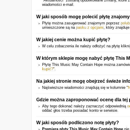
"Aktualności" zostaną opublikowane zmiany, które
wiadomości e-mail.
W jaki sposób mogę polecić płytę znajom
Płytę można zasugerować znajomym poprzez
polub
umieszczone są na
pasku z opcjami
, który znajduje
W jakiej cenie można kupić płytę?
W celu zobaczenia ile należy odłożyć na płytę kliknij
W którym sklepie mogę nabyć płytę This 
Płytę This Music May Contain Hope można zamów
kupić?
".
Na jakiej stronie mogę obejrzeć świeże in
Najświeższe wiadomości znajdują się w kolumnie "
Gdzie można zaproponować ocenę dla tej 
Aby tego dokonać należy zaznaczyć odpowiednią
o
oddać głos trzeba posiadać konto w serwisie.
W jaki sposób podliczono notę płyty?
Premiera płyty This Music May Contain Hope
nie