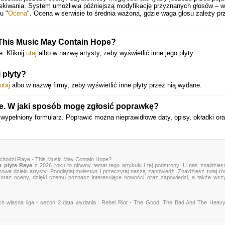
zekiwania. System umożliwia późniejszą modyfikację przyznanych głosów – 
u "
Ocena
". Ocena w serwisie to średnia ważona, gdzie waga głosu zależy pr
ę This Music May Contain Hope?
. Kliknij
utaj
albo w nazwę artysty, żeby wyświetlić inne jego płyty.
 płyty?
utaj
albo w nazwę firmy, żeby wyświetlić inne płyty przez nią wydane.
je. W jaki sposób mogę zgłosić poprawkę?
wypełniony formularz. Poprawić można nieprawidłowe daty, opisy, okładki or
chodzi Raye - This Music May Contain Hope?
 płyta Raye
z 2026 roku to główny temat tego artykułu i tej podstrony. U nas znajdziesz
nowe dzieło artysty. Pooglądaj
zwiastun
i przeczytaj naszą zapowiedź. Znajdziesz tutaj r
zje oraz oceny, dzięki czemu poznasz interesujące nowości oraz zapowiedzi, a także wsz
ch własna liga - sezon 2 data wydania
|
Rebel Riot - The Good, The Bad And The Heavy