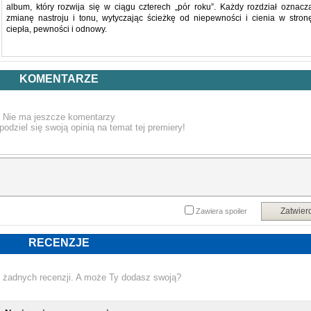
album, który rozwija się w ciągu czterech „pór roku”. Każdy rozdział oznacz
zmianę nastroju i tonu, wytyczając ścieżkę od niepewności i cienia w stron
ciepła, pewności i odnowy.
W swojej istocie album ujmuje muzykę jako formę opieki. Napisane zarówno jak
osobista oaza, jak i wspólny dar, utwory te kształtuje przekonanie, że dźwię
KOMENTARZE
może koić, stabilizować i przywracać siły. Przesłanie albumu odzwierciedla t
ideę: powolna odwilż, przejście przez wrażliwość i refleksję, zanim dotrze d
światła.
Nie ma jeszcze komentarzy
podziel się swoją opinią na temat tej premiery!
1. Intro: Girl Under The Gray Cloud.
2. I Will Overcome.
3. Beware.. The South London Lover Boy.
4. The WhatsApp Shakespeare.
Zatwier
Zawiera spoiler
5. Winter Woman.
RECENZJE
6. Click Clack Symphony. (with Hans Zimmer)
7. I Know You're Hurting.
 żadnych recenzji. A może Ty dodasz swoją?
8. Life Boat.
NOWA PŁYTA 