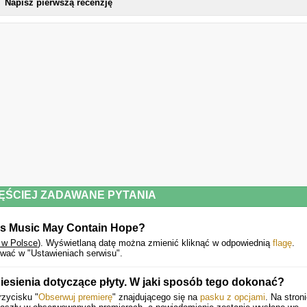
Napisz pierwszą recenzję
9. I Hate The Way I Look Today.
10. Goodbye Henry. (with Al Green)
11. Nightingale Lane.
12. Skin & Bones.
13. WHERE IS MY HUSBAND!
14. Fields.
15. Joy. (with Amma & Absolutely)
16. Happy Times Ahead.
17. Fin.
ĘŚCIEJ ZADAWANE PYTANIA
his Music May Contain Hope?
 w Polsce
).
Wyświetlaną datę można zmienić kliknąć w odpowiednią
flagę
.
wać w "Ustawieniach serwisu".
esienia dotyczące płyty. W jaki sposób tego dokonać?
rzycisku "
Obserwuj premierę
" znajdującego się na
pasku z opcjami
. Na stron