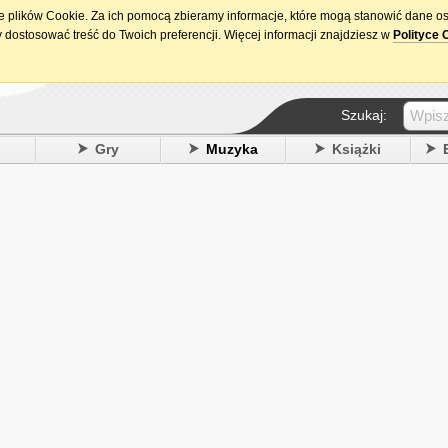
ie plików Cookie. Za ich pomocą zbieramy informacje, które mogą stanowić dane o
15. urodziny DataPremiery.pl
 dostosować treść do Twoich preferencji. Więcej informacji znajdziesz w
Polityce 
Szukaj:
y
Gry
Muzyka
Książki