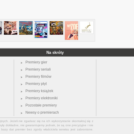
Na skróty
Premiery gier
Premiery seriali
Premiery filmów
Premiery płyt
Premiery książek
Premiery elektroniki
Pozostałe premiery
Newsy o premierach
jnych. Jeżeli nie zgadasz się na ich wykorzystanie skontaktuj się z
yły dokładne, nie gwarantujemy jednak, że są one precyzyjne i nie
bazy dat premier bez zgody właściciela serwisu jest zabronione.