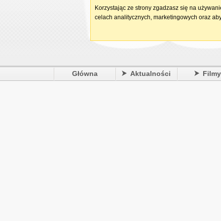
Korzystając ze strony zgadzasz się na używan
celach analitycznych, marketingowych oraz aby
Główna
Aktualności
Film