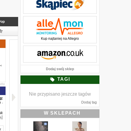
Pop
Kup najtaniej na Allegro
Dodaj swój sklep
TAGI
awkę
Nie przypisano jeszcze tagów
g:
Dodaj tag
-
W SKLEPACH
i:
j]
y