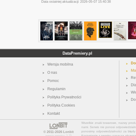
Data ostatniej aktualizacji:
2026-05-07 15:40:38
DataPremiery.pl
Do
Wersja mobilna
Ma
O nas
Re
Pomoc
Dl
Regulamin
Wi
Polityka Prywatności
Do
Polityka Cookies
Kontakt
Wszelkie znaki towarowe, nazwy produkt
nami. Serwis nie ponosi odpowiedzialn
ponosimy odpowiedzialności za błędy 
© 2011-2026
Lonbit
Korzystanie z serwisu oznacza akcept
wersja serwisu: 2.75