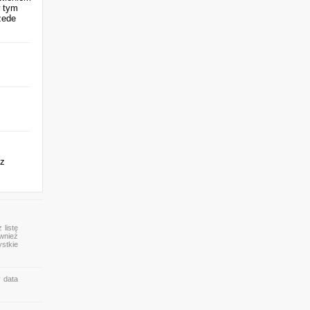
w tym
zede
az
 listę
ównież
ystkie
 data