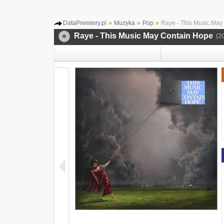
DataPremiery.pl
»
Muzyka
»
Pop
»
Raye - This Music May
Raye - This Music May Contain Hope
(2