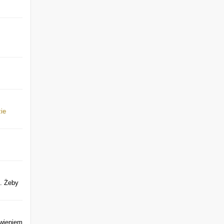
ie
m. Żeby
awieniem