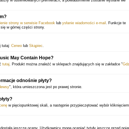
 zaszły w obserwowanych premierach, a powiadomienie zostanie wysłane we
ym?
ienie strony w serwisie Facebook
lub
ysłanie wiadomości e-mail
. Funkcje te
 się w górnej części strony.
 tutaj:
Ceneo
lub
Skąpiec
.
Music May Contain Hope?
ić
tutaj
. Produkt można znaleźć w sklepach znajdujących się w zakładce "
Gdz
formacje odnośnie płyty?
Newsy
", która umieszczona jest po prawej stronie.
płyty?
cenę
w pięciopunktowej skali, a następnie przypieczętować wybór kliknięcie
 dostała jeszcze oceny. Użytkownicy mogą oceniać tytuły jeszcze przed poj