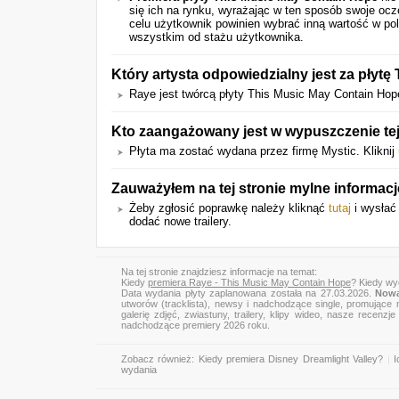
się ich na rynku, wyrażając w ten sposób swoje oc
celu użytkownik powinien wybrać inną wartość w pol
wszystkim od stażu użytkownika.
Który artysta odpowiedzialny jest za płyt
Raye jest twórcą płyty This Music May Contain Hope
Kto zaangażowany jest w wypuszczenie tej
Płyta ma zostać wydana przez firmę Mystic. Kliknij
Zauważyłem na tej stronie mylne informac
Żeby zgłosić poprawkę należy kliknąć
tutaj
i wysłać 
dodać nowe trailery.
Na tej stronie znajdziesz informacje na temat:
Kiedy
premiera Raye - This Music May Contain Hope
? Kiedy wy
Data wydania płyty zaplanowana została na 27.03.2026.
Nowa
utworów (tracklista), newsy i nadchodzące single, promujące 
galerię zdjęć, zwiastuny, trailery, klipy wideo, nasze recen
nadchodzące premiery 2026 roku.
Zobacz również:
Kiedy premiera Disney Dreamlight Valley?
|
I
wydania