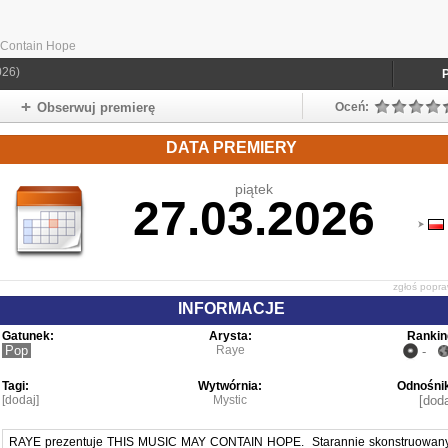
 Contain Hope
026)
Obserwuj premierę
Oceń:
DATA PREMIERY
piątek
27.03.2026
zgłoś popr
INFORMACJE
Gatunek:
Arysta:
Rankin
Pop
Raye
-
Tagi:
Wytwórnia:
Odnośnik
[dodaj]
Mystic
[doda
RAYE prezentuje THIS MUSIC MAY CONTAIN HOPE. Starannie skonstruowan