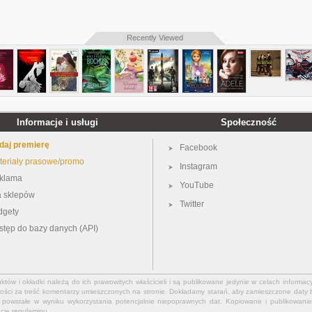
Recently Viewed
Informacje i usługi
Społeczność
daj premierę
Facebook
teriały prasowe/promo
Instagram
klama
YouTube
a sklepów
Twitter
dgety
stęp do bazy danych (API)
ów i okładki należą do ich prawowitych właścicieli i są publikowane jedynie w celach informacy
ości za treść komentarzy umieszczonych na stronie. Dokładamy starań, aby zamieszczone daty b
powstałe w wyniku wykorzystania potencjalnie niepoprawnych dat. Kopiowane i publikowanie 
ację
regulaminu
.