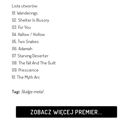
Lista utworów:
01. Wanderings
02. Shelter Is Illusory
03. For You
04. Hallow / Hollow
05. Two Snakes
06. Adamah
07. Starving Deserter
08. The Fall And The Guilt
09. Prescience
10. The Myth Arc
Tagi
:
Sludge metal
ZOBACZ WIĘCEJ PREMIER...