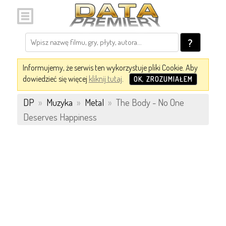
?
Informujemy, że serwis ten wykorzystuje pliki Cookie. Aby
dowiedzieć się więcej
kliknij tutaj
.
OK, ZROZUMIAŁEM
DP
»
Muzyka
»
Metal
»
The Body - No One
Deserves Happiness