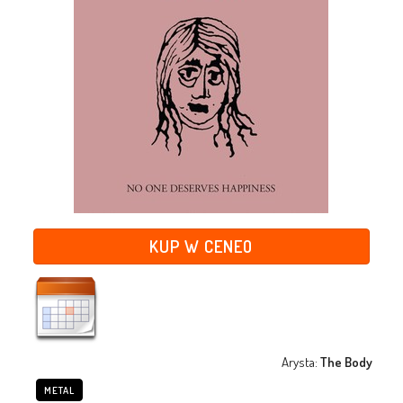
KUP W CENEO
Arysta:
The Body
METAL