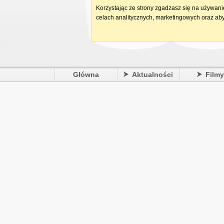
Korzystając ze strony zgadzasz się na używan
celach analitycznych, marketingowych oraz aby
Główna
Aktualności
Film