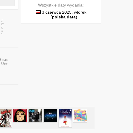
Wszystkie daty wydania:
3 czerwca 2025, wtorek
(
polska data
)
U nas
 klipy