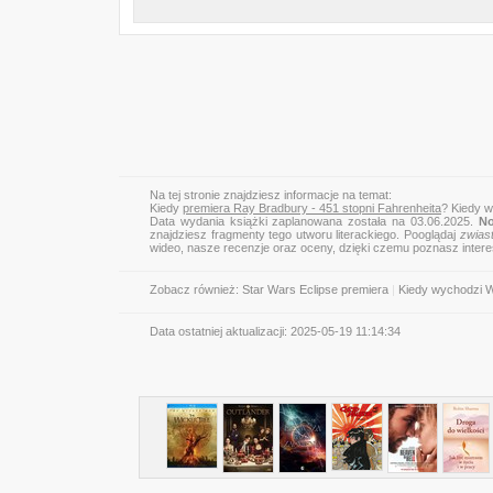
Na tej stronie znajdziesz informacje na temat:
Kiedy
premiera Ray Bradbury - 451 stopni Fahrenheita
? Kiedy w
Data wydania książki zaplanowana została na 03.06.2025.
No
znajdziesz fragmenty tego utworu literackiego. Pooglądaj
zwias
wideo, nasze recenzje oraz oceny, dzięki czemu poznasz inter
Zobacz również:
Star Wars Eclipse premiera
|
Kiedy wychodzi W
Data ostatniej aktualizacji:
2025-05-19 11:14:34