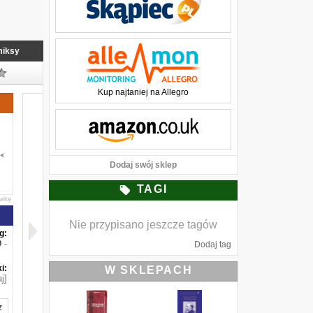
iksy
Kup najtaniej na Allegro
Dodaj swój sklep
TAGI
awkę
Nie przypisano jeszcze tagów
g:
-
Dodaj tag
i:
W SKLEPACH
j]
z