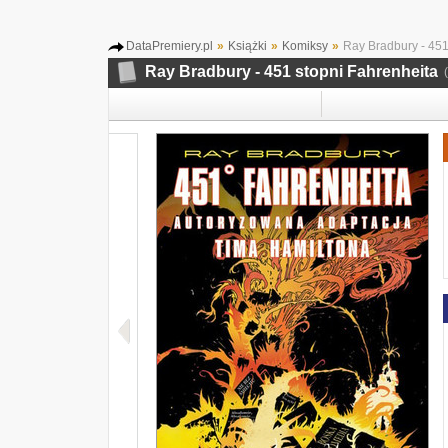
DataPremiery.pl
»
Książki
»
Komiksy
»
Ray Bradbury - 451
Ray Bradbury - 451 stopni Fahrenheita