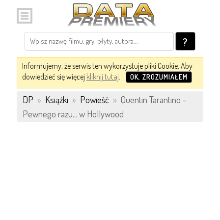
?
Informujemy, że serwis ten wykorzystuje pliki Cookie. Aby
dowiedzieć się więcej
kliknij tutaj
.
OK, ZROZUMIAŁEM
DP
»
Książki
»
Powieść
»
Quentin Tarantino -
Pewnego razu... w Hollywood