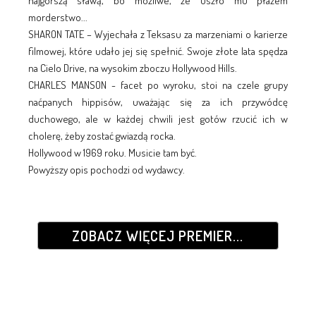
najgorszą sławą, bo możliwe, że uszło mu płazem
morderstwo...
SHARON TATE – Wyjechała z Teksasu za marzeniami o karierze
filmowej, które udało jej się spełnić. Swoje złote lata spędza
na Cielo Drive, na wysokim zboczu Hollywood Hills.
CHARLES MANSON - facet po wyroku, stoi na czele grupy
naćpanych hippisów, uważając się za ich przywódcę
duchowego, ale w każdej chwili jest gotów rzucić ich w
cholerę, żeby zostać gwiazdą rocka.
Hollywood w 1969 roku. Musicie tam być.
Powyższy opis pochodzi od wydawcy.
ZOBACZ WIĘCEJ PREMIER...