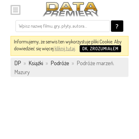
?
Informujemy, że serwis ten wykorzystuje pliki Cookie. Aby
dowiedzieć się więcej
kliknij tutaj
.
OK, ZROZUMIAŁEM
DP
»
Książki
»
Podróże
»
Podróże marzeń.
Mazury