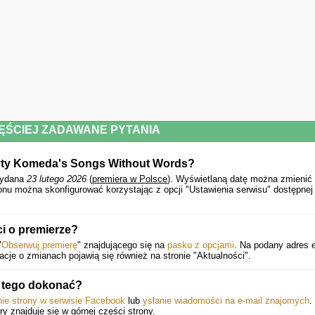
Paweł Tomaszewski - grand piano
Andrzej Święs - double bass
Sebastian Kuchczyński - drums
Tracklista:
1. Z ręką na gardle (5:25)
ĘŚCIEJ ZADAWANE PYTANIA
2. Filiżanka kawy (10:10)
łyty Komeda's Songs Without Words?
3. Szara kolęda (7:54)
wydana
23 lutego 2026
(
premiera w Polsce
).
Wyświetlaną datę można zmienić 
onu można skonfigurować korzystając z opcji "Ustawienia serwisu" dostępnej
4. One Hundred Years (10:46)
5. Le Départ (8:21)
ci o premierze?
6. Ja nie chcę spać (8:34)
"
Obserwuj premierę
" znajdującego się na
pasku z opcjami
. Na podany adres e
je o zmianach pojawią się również na stronie "Aktualności".
7. Nim wstanie dzień (11:58)
k tego dokonać?
nie strony w serwisie Facebook
lub
ysłanie wiadomości na e-mail znajomych
.
óry znajduje się w górnej części strony.