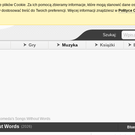
ie plików Cookie. Za ich pomocą zbieramy informacje, które mogą stanowić dane o
15. urodziny DataPremiery.pl
 dostosować treść do Twoich preferencji. Więcej informacji znajdziesz w
Polityce 
Szukaj:
y
Gry
Muzyka
Książki
 Komeda's Songs Without Words
ut Words
(2026)
Blue