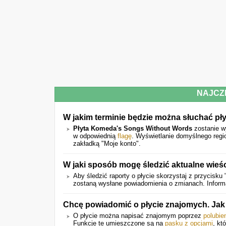
NAJCZ
W jakim terminie będzie można słuchać p
Płyta Komeda's Songs Without Words
zostanie 
w odpowiednią
flagę
. Wyświetlanie domyślnego regi
zakładką "Moje konto".
W jaki sposób mogę śledzić aktualne wieś
Aby śledzić raporty o płycie skorzystaj z przycisku 
zostaną wysłane powiadomienia o zmianach. Informac
Chcę powiadomić o płycie znajomych. Ja
O płycie można napisać znajomym poprzez
polubie
Funkcje te umieszczone są na
pasku z opcjami
, kt