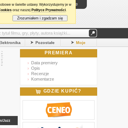
Logowanie
sobowe w świetle ustawy. Wykorzystujemy je w
Cookies
oraz naszej
Polityce Prywatności
.
Zrozumiałem i zgadzam się
Elektronika
Pozostałe
Moje
PREMIERA
Data premiery
Opis
Recenzje
Komentarze
GDZIE KUPIĆ?
s/Jazz