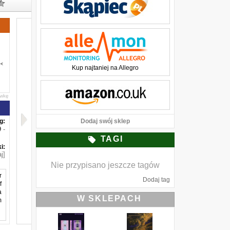
Kup najtaniej na Allegro
awkę
g:
Dodaj swój sklep
-
TAGI
i:
j]
Nie przypisano jeszcze tagów
r
Dodaj tag
f
a
W SKLEPACH
m