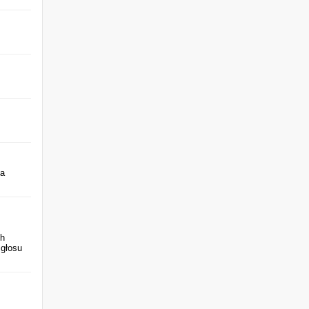
ba
ch
 głosu