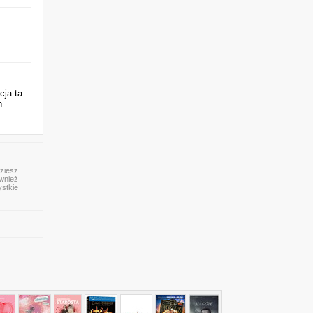
cja ta
h
dziesz
ównież
ystkie