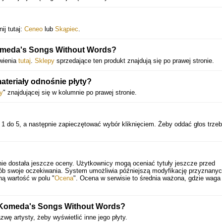
ij tutaj:
Ceneo
lub
Skąpiec
.
omeda's Songs Without Words?
wienia
tutaj
.
Sklepy
sprzedające ten produkt znajdują się po prawej stronie.
teriały odnośnie płyty?
y
" znajdującej się w kolumnie po prawej stronie.
1 do 5, a następnie zapieczętować wybór kliknięciem. Żeby oddać głos trze
ie dostała jeszcze oceny. Użytkownicy mogą oceniać tytuły jeszcze przed
sób swoje oczekiwania. System umożliwia późniejszą modyfikację przyznany
ną wartość w polu "
Ocena
". Ocena w serwisie to średnia ważona, gdzie waga
tę Komeda's Songs Without Words?
zwę artysty, żeby wyświetlić inne jego płyty.