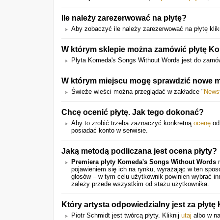
Ile należy zarezerwować na płytę?
Aby zobaczyć ile należy zarezerwować na płytę klikn
W którym sklepie można zamówić płytę K
Płyta Komeda's Songs Without Words jest do zamó
W którym miejscu mogę sprawdzić nowe ma
Świeże wieści można przeglądać w zakładce "
News
Chcę ocenić płytę. Jak tego dokonać?
Aby to zrobić trzeba zaznaczyć konkretną
ocenę
od 
posiadać konto w serwisie.
Jaką metodą podliczana jest ocena płyty?
Premiera płyty Komeda's Songs Without Words
n
pojawieniem się ich na rynku, wyrażając w ten spo
głosów – w tym celu użytkownik powinien wybrać in
zależy przede wszystkim od stażu użytkownika.
Który artysta odpowiedzialny jest za pły
Piotr Schmidt jest twórcą płyty. Kliknij
utaj
albo w na