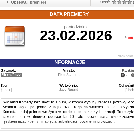
Obserwuj premierę
Oceń:
DATA PREMIERY
poniedziałek
23.02.2026
zgłoś popr
INFORMACJE
Gatunek:
Arysta:
Rankin
Blues/Jazz
Piotr Schmidt
-
Tagi:
Wytwórnia:
Odnośnik
[dodaj]
Jazz Sound
[doda
"Piosenki Komedy bez słów" to album, w którym wybitny trębacza jazzowy Piot
Schmidt sięga po jedne z najbardziej rozpoznawalnych melodii Krzyszto
Komeda, nadając im nowe życie w formie instrumentalnych narracji. To muzyk
zakorzeniona w filmowej poetyce lat 60., ale opowiedziana współczesny
językiem jazzu - pełnym napięcia, subtelności i otwartej improwizacji.