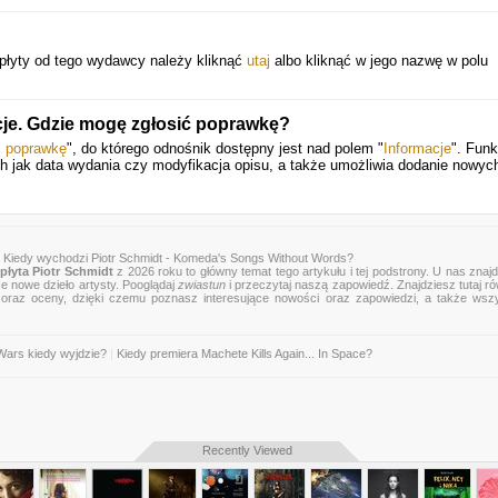
płyty od tego wydawcy należy kliknąć
utaj
albo kliknąć w jego nazwę w polu
acje. Gdzie mogę zgłosić poprawkę?
ś poprawkę
", do którego odnośnik dostępny jest nad polem "
Informacje
". Funk
ich jak data wydania czy modyfikacja opisu, a także umożliwia dodanie nowyc
 Kiedy wychodzi Piotr Schmidt - Komeda's Songs Without Words?
płyta Piotr Schmidt
z 2026 roku to główny temat tego artykułu i tej podstrony. U nas znaj
ce nowe dzieło artysty. Pooglądaj
zwiastun
i przeczytaj naszą zapowiedź. Znajdziesz tutaj r
zje oraz oceny, dzięki czemu poznasz interesujące nowości oraz zapowiedzi, a także wsz
Wars kiedy wyjdzie?
|
Kiedy premiera Machete Kills Again... In Space?
Recently Viewed