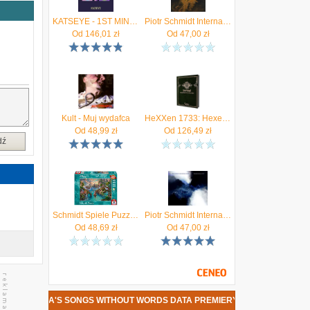
a
e
KATSEYE - 1ST MINI ALBUM (SIS (Soft Is Strong))
Piotr Schmidt International Sextet: Hearsey [CD]
Od
146,01
zł
Od
47,00
zł
t
i
,
a
Kult - Muj wydafca
HeXXen 1733: Hexenjagd (2te Edition)
Od
48,99
zł
Od
126,49
zł
u
dź
u
o
z
h
o
Schmidt Spiele Puzzle Pq 1000El. Piotruś Pan (Disney) G3
Piotr Schmidt International Sextet: Komeda Unknown 1967 [CD]
Od
48,69
zł
Od
47,00
zł
T - KOMEDA'S SONGS WITHOUT WORDS DATA PREMIERY