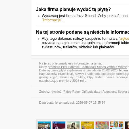
Jaka firma planuje wydać tę płytę?
Wydawcą jest firma Jazz Sound. Żeby poznać inne 
"
Informacje
".
Na tej stronie podane są nieścisłe inform
Aby tego dokonać należy uzupełnić formularz "
zgło
pozwala na zgłoszenie uaktualnienia informacji tak
zwiastunów, trailerów, okładek lub plakatów.
Na tej stronie znajdziesz informacje na temat:
Kiedy
premiera Piotr Schmidt - Komeda's Songs Without Words
?
Data wydania płyty zaplanowana została na 23.02.2026.
Nowa 
listę utworów (tracklista), newsy i nadchodzące single, promują
galerię zdjęć, zwiastuny, trailery, klipy wideo, nasze recen
nadchodzące premiery 2026 roku.
Zobacz również:
Ridge Racer Driftopia data
|
Avengers: Secret 
Data ostatniej aktualizacji:
2026-05-07 15:35:54