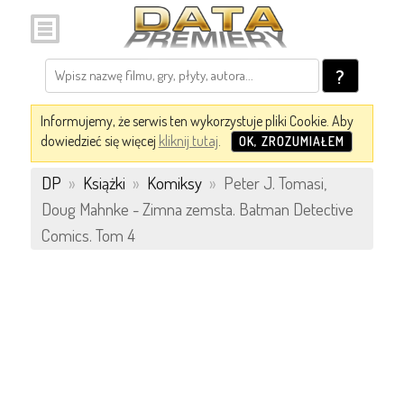
?
Informujemy, że serwis ten wykorzystuje pliki Cookie. Aby
dowiedzieć się więcej
kliknij tutaj
.
OK, ZROZUMIAŁEM
DP
»
Książki
»
Komiksy
»
Peter J. Tomasi,
Doug Mahnke - Zimna zemsta. Batman Detective
Comics. Tom 4