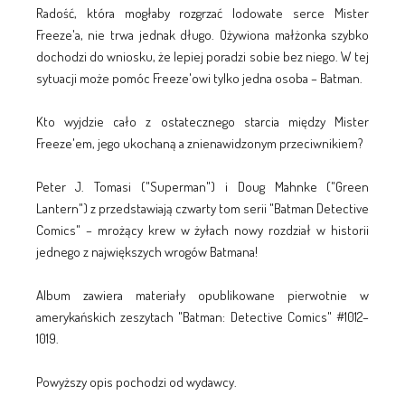
Radość, która mogłaby rozgrzać lodowate serce Mister
Freeze'a, nie trwa jednak długo. Ożywiona małżonka szybko
dochodzi do wniosku, że lepiej poradzi sobie bez niego. W tej
sytuacji może pomóc Freeze'owi tylko jedna osoba – Batman.
Kto wyjdzie cało z ostatecznego starcia między Mister
Freeze'em, jego ukochaną a znienawidzonym przeciwnikiem?
Peter J. Tomasi ("Superman") i Doug Mahnke ("Green
Lantern") z przedstawiają czwarty tom serii "Batman Detective
Comics" – mrożący krew w żyłach nowy rozdział w historii
jednego z największych wrogów Batmana!
Album zawiera materiały opublikowane pierwotnie w
amerykańskich zeszytach "Batman: Detective Comics" #1012–
1019.
Powyższy opis pochodzi od wydawcy.