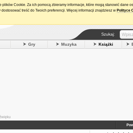
ie plików Cookie. Za ich pomocą zbieramy informacje, które mogą stanowić dane o
15. urodziny DataPremiery.pl
 dostosować treść do Twoich preferencji. Więcej informacji znajdziesz w
Polityce 
Szukaj:
y
Gry
Muzyka
Książki
dźwięku
Pow