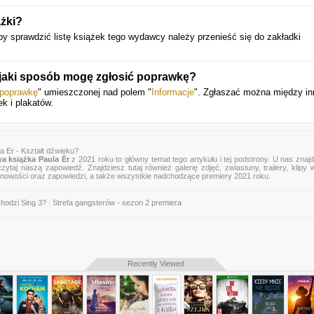
ążki?
y sprawdzić listę książek tego wydawcy należy przenieść się do zakładki
 jaki sposób mogę zgłosić poprawkę?
 poprawkę
" umieszczonej nad polem "
Informacje
". Zgłaszać można między i
k i plakatów.
a Er - Kształt dźwięku?
a książka Paula Er
z 2021 roku to główny temat tego artykułu i tej podstrony. U nas znaj
zytaj naszą zapowiedź. Znajdziesz tutaj również galerię zdjęć, zwiastuny, trailery, klipy 
 nowości oraz zapowiedzi, a także wszystkie nadchodzące premiery 2021 roku.
hodzi Sing 3?
|
Strefa gangsterów - sezon 2 premiera
Recently Viewed