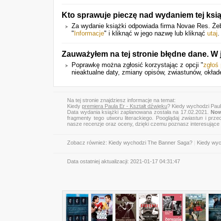
Kto sprawuje pieczę nad wydaniem tej ksi
Za wydanie książki odpowiada firma Novae Res. Żeb
"
Informacje
" i kliknąć w jego nazwę lub kliknąć
utaj
.
Zauważyłem na tej stronie błędne dane. W
Poprawkę można zgłosić korzystając z opcji "
zgłoś
nieaktualne daty, zmiany opisów, zwiastunów, okłade
Na tej stronie znajdziesz informacje na temat:
Kiedy
premiera Paula Er - Kształt dźwięku
? Kiedy wychodzi Paul
Data wydania książki zaplanowana została na 17.02.2021.
Now
fragmenty tego utworu literackiego. Pooglądaj
zwiastun
i przec
nasze recenzje oraz oceny, dzięki czemu poznasz interesujące
Zobacz również:
Kiedy wychodzi The Banner Saga?
|
Kiedy wyc
Data ostatniej aktualizacji:
2021-01-17 04:31:47