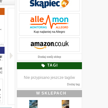
Kup najtaniej na Allegro
awkę
g:
Dodaj swój sklep
-
TAGI
i:
j]
Nie przypisano jeszcze tagów
Dodaj tag
m
W SKLEPACH
,
ę
ż
a