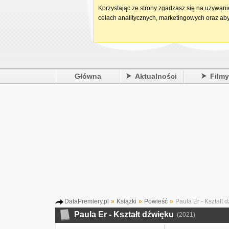
Korzystając ze strony zgadzasz się na używan
celach analitycznych, marketingowych oraz aby
Główna
Aktualności
Film
DataPremiery.pl
»
Książki
»
Powieść
»
Paula Er - Kształt 
Paula Er - Kształt dźwięku
(2021)