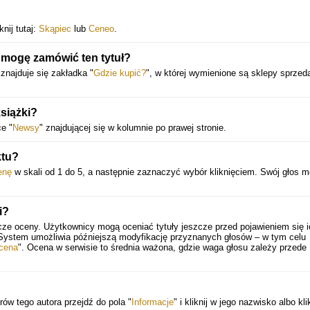
nij tutaj:
Skąpiec
lub
Ceneo
.
 mogę zamówić ten tytuł?
 znajduje się zakładka "
Gdzie kupić?
", w której wymienione są sklepy sprzed
siążki?
e "
Newsy
" znajdującej się w kolumnie po prawej stronie.
ktu?
enę
w skali od 1 do 5, a następnie zaznaczyć wybór kliknięciem. Swój głos 
i?
cze oceny. Użytkownicy mogą oceniać tytuły jeszcze przed pojawieniem się i
 System umożliwia późniejszą modyfikację przyznanych głosów – w tym celu
cena
". Ocena w serwisie to średnia ważona, gdzie waga głosu zależy przede
rów tego autora przejdź do pola "
Informacje
" i kliknij w jego nazwisko albo kli