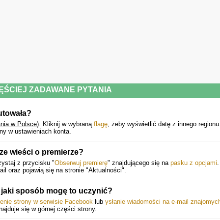
ĘŚCIEJ ZADAWANE PYTANIA
iutowała?
nia w Polsce
).
Kliknij w wybraną
flagę
, żeby wyświetlić datę z innego regionu
ny w ustawieniach konta.
e wieści o premierze?
ystaj z przycisku "
Obserwuj premierę
" znajdującego się na
pasku z opcjami
.
 oraz pojawią się na stronie "Aktualności".
jaki sposób mogę to uczynić?
ienie strony w serwisie Facebook
lub
ysłanie wiadomości na e-mail znajomyc
znajduje się w górnej części strony.