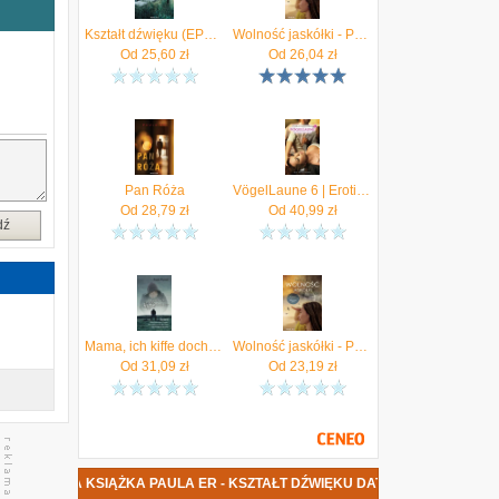
,
e
Kształt dźwięku (EPUB)
Wolność jaskółki - Paula Er
h
Od
25,60
zł
Od
26,04
zł
e
ą
ą
e
j
Pan Róża
VögelLaune 6 | Erotische Geschichten Cranford, Paula
ą
Od
28,79
zł
Od
40,99
zł
dź
Mama, ich kiffe doch nur - Suizid - Mein Sohn nahm Drogen, dann nahm er sich das Leben - AUTOBIOGRAFIE
Wolność jaskółki - Paula Er (EPUB)
Od
31,09
zł
Od
23,19
zł
NOWA KSIĄŻKA PAULA ER - KSZTAŁT DŹWIĘKU DATA PREMIER