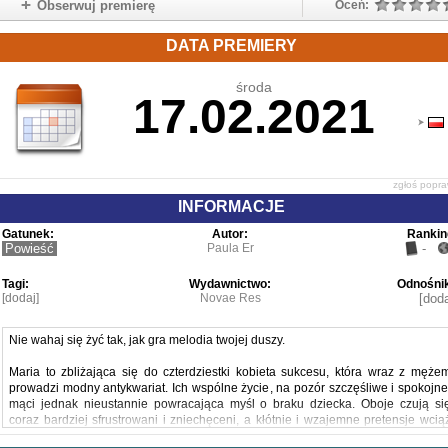
Obserwuj premierę
Oceń:
DATA PREMIERY
środa
17.02.2021
zgłoś popr
INFORMACJE
Gatunek:
Autor:
Rankin
Powieść
Paula Er
-
Tagi:
Wydawnictwo:
Odnośnik
[dodaj]
Novae Res
[doda
Nie wahaj się żyć tak, jak gra melodia twojej duszy.
Maria to zbliżająca się do czterdziestki kobieta sukcesu, która wraz z męże
prowadzi modny antykwariat. Ich wspólne życie, na pozór szczęśliwe i spokojne
mąci jednak nieustannie powracająca myśl o braku dziecka. Oboje czują si
coraz bardziej sfrustrowani i zniechęceni, a kłótnie i wzajemne pretensje wcią
przybierają na sile. Pewnego wieczora, po kolejnej ostrej wymianie zdań, Mari