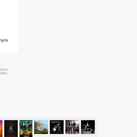
nnymi
dziesz
wideo,