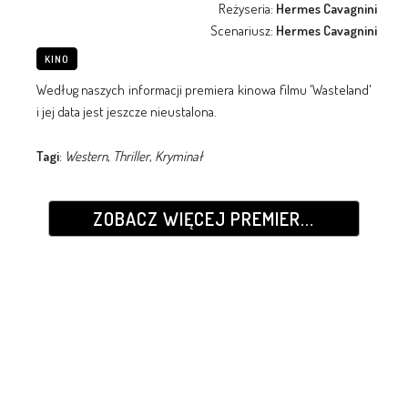
Reżyseria:
Hermes Cavagnini
Scenariusz:
Hermes Cavagnini
KINO
Według naszych informacji premiera kinowa filmu 'Wasteland'
i jej data jest jeszcze nieustalona.
Tagi
:
Western
,
Thriller
,
Kryminał
ZOBACZ WIĘCEJ PREMIER...