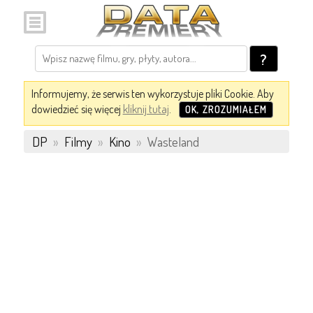
?
Informujemy, że serwis ten wykorzystuje pliki Cookie. Aby
dowiedzieć się więcej
kliknij tutaj
.
OK, ZROZUMIAŁEM
DP
»
Filmy
»
Kino
»
Wasteland