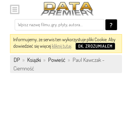
?
Informujemy, że serwis ten wykorzystuje pliki Cookie. Aby
dowiedzieć się więcej
kliknij tutaj
.
OK, ZROZUMIAŁEM
DP
»
Książki
»
Powieść
»
Paul Kawczak -
Ciemność