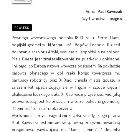
Autor:
Paul Kawczak
Wydawnictwo:
Insignis
POWIEŚĆ
Pewnego wrześniowego poranka 1890 roku Pierre Claes,
belgijski geometra, któremu król Belgów Leopold II zlecił
dokonanie rozbioru Afryki, wyrusza z Leopoldville na północ.
Misją Claesa jest zmaterializowanie na pustkowiu dokładnej
linii tego, co Europa nazywa wówczas postępem. Na pokładzie
parowca płynącego w dół rzeki Kongo towarzyszą mu
bantuscy robotnicy oraz Xi Xiao, chiński mistrz tatuażu, a
zarazem kat specjalizujący się w lingchi – sztuce cięcia i
okaleczania ludzkiego ciała. Xi Xiao widzi przyszłość: wie, jaką
potwornością jest kolonizacja, i wie, że pokocha geometrę.
"Ciemność" to historia okaleczenia.
Wyróżniona licznymi nagrodami książka kanadyjskiego pisarza
Paula Kawczaka jest niesamowitą, pełną erotyzmu powieścią
przygodową, nawiązującą do "Jądra ciemności" Josepha