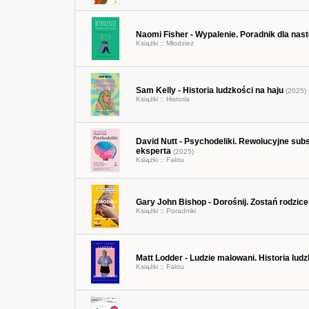
Naomi Fisher - Wypalenie. Poradnik dla nas
Książki ::
Młodzież
Sam Kelly - Historia ludzkości na haju
(2025)
Książki ::
Historia
David Nutt - Psychodeliki. Rewolucyjne subs
eksperta
(2025)
Książki ::
Faktu
Gary John Bishop - Dorośnij. Zostań rodzice
Książki ::
Poradniki
Matt Lodder - Ludzie malowani. Historia lud
Książki ::
Faktu