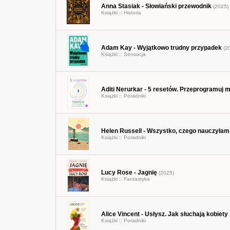
Anna Stasiak - Słowiański przewodnik
(2025)
Książki ::
Historia
Adam Kay - Wyjątkowo trudny przypadek
(2
Książki ::
Sensacja
Aditi Nerurkar - 5 resetów. Przeprogramuj mó
Książki ::
Poradniki
Helen Russell - Wszystko, czego nauczyłam 
Książki ::
Poradniki
Lucy Rose - Jagnię
(2025)
Książki ::
Fantastyka
Alice Vincent - Usłysz. Jak słuchają kobiety
Książki ::
Poradniki