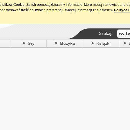
ie plików Cookie. Za ich pomocą zbieramy informacje, które mogą stanowić dane o
15. urodziny DataPremiery.pl
 dostosować treść do Twoich preferencji. Więcej informacji znajdziesz w
Polityce 
Szukaj:
y
Gry
Muzyka
Książki