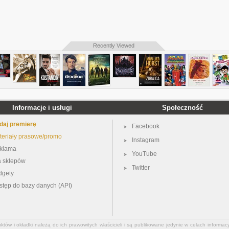
Recently Viewed
Informacje i usługi
Społeczność
daj premierę
Facebook
teriały prasowe/promo
Instagram
klama
YouTube
a sklepów
Twitter
dgety
stęp do bazy danych (API)
ów i okładki należą do ich prawowitych właścicieli i są publikowane jedynie w celach informacy