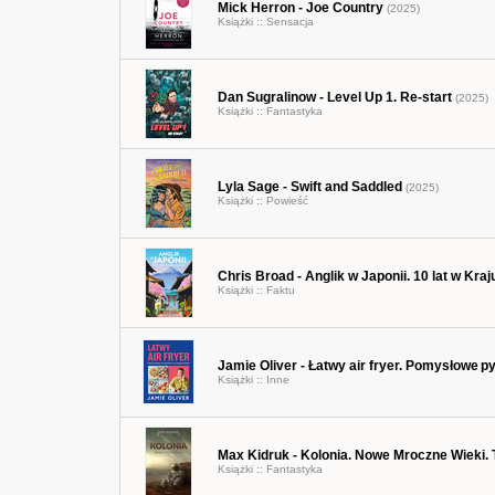
Mick Herron - Joe Country
(2025)
Książki ::
Sensacja
Dan Sugralinow - Level Up 1. Re-start
(2025)
Książki ::
Fantastyka
Lyla Sage - Swift and Saddled
(2025)
Książki ::
Powieść
Chris Broad - Anglik w Japonii. 10 lat w K
Książki ::
Faktu
Jamie Oliver - Łatwy air fryer. Pomysłowe 
Książki ::
Inne
Max Kidruk - Kolonia. Nowe Mroczne Wieki.
Książki ::
Fantastyka