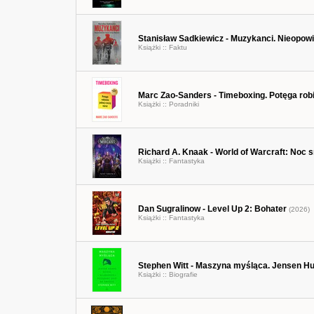
Stanisław Sadkiewicz - Muzykanci. Nieopow
Książki ::
Faktu
Marc Zao-Sanders - Timeboxing. Potęga robi
Książki ::
Poradniki
Richard A. Knaak - World of Warcraft: Noc
Książki ::
Fantastyka
Dan Sugralinow - Level Up 2: Bohater
(2026)
Książki ::
Fantastyka
Stephen Witt - Maszyna myśląca. Jensen Hua
Książki ::
Biografie