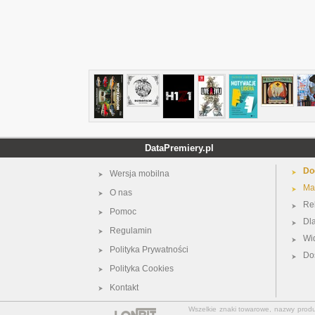
DataPremiery.pl
Do
Wersja mobilna
Ma
O nas
Re
Pomoc
Dl
Regulamin
Wi
Polityka Prywatności
Do
Polityka Cookies
Kontakt
Wszelkie znaki towarowe, nazwy produkt