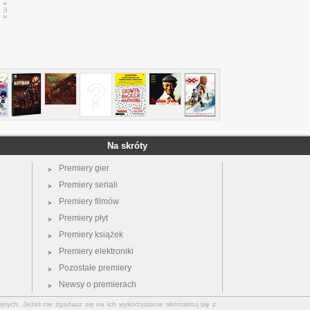
Na skróty
Premiery gier
Premiery seriali
Premiery filmów
Premiery płyt
Premiery książek
Premiery elektroniki
Pozostałe premiery
Newsy o premierach
jnych. Jeżeli nie zgadasz się na ich wykorzystanie skontaktuj się z