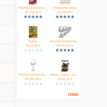
Psychologia kliniczna dzieci i młodzieży. Wydanie nowe Wydawnictwo Naukowe PWN
Przyjaciele święci
Od
156,55
zł
Od
108,49
zł
Epepe
Pryzmat Kieliszki kryształowe Wódka ZA-890 25 gr.Młynek 247
Od
33,46
zł
Od
217,55
zł
Pryzmat Kieliszki Kryształowe Wino Za 890 170 Gr.Magda
Wojna – pokój – wojna (1914–1945)
Od
292,93
zł
Od
42,76
zł