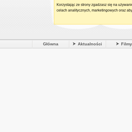
Korzystając ze strony zgadzasz się na używan
celach analitycznych, marketingowych oraz aby
Główna
Aktualności
Film