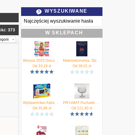
WYSZUKIWANE
Najczęściej wyszukiwanie hasła
ki: 373
W SKLEPACH
egorii
Wiosna 2025 Disco Polo (CD)
Makroekonomia. Zbiór zadań
Od
33,19
zł
Od
38,01
zł
Wydawnictwo Astra Tablet Do Nauki Matematyki Lcd Astrafun Polski Lektor 19×15cm 1Szt.Mix
PRYzMAT Pucharki kryształowe do deserów za 890 MAGDA (2) zA-890
Od
35,96
zł
Od
221,40
zł