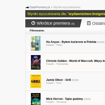
DataPremiery.pl
»
Wyniki wyszukiwania
Wyniki wyszukiwania dla: "
wydawnictwo:Insigni
Wkrótce premiera
Ostatn
(0)
Filtrowanie:
Hu Anyan - Byłem kurierem w Pekinie
(2026)
Książki ::
Faktu
Christie Golden - World of Warcraft. Więzy k
Książki ::
Fantastyka
Jamie Oliver - Grill
(2026)
Książki ::
Inne
Mick Herron - Tajne godziny
(2026)
Książki ::
Sensacja