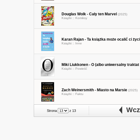
Douglas Wolk - Cały ten Marvel
(2025)
Książki ::
Komiksy
Karan Rajan - Ta książka może ocalić ci życi
Książki ::
Inne
Miki Liukkonen - O (albo uniwersalny traktat
Książki ::
Powieść
Zach Weinersmith - Miasto na Marsie
(2025)
Książki ::
Faktu
Wcze
Strona
z 13