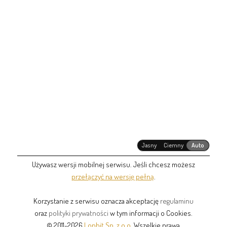
Jasny
Ciemny
Auto
Używasz wersji mobilnej serwisu. Jeśli chcesz możesz
przełączyć na wersję pełną
.
Korzystanie z serwisu oznacza akceptację
regulaminu
oraz
polityki prywatności
w tym informacji o Cookies.
© 2011-2026
Lonbit Sp. z o.o.
Wszelkie prawa