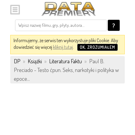
?
Informujemy, że serwis ten wykorzystuje pliki Cookie. Aby
dowiedzieć się więcej
kliknij tutaj
.
OK, ZROZUMIAŁEM
DP
»
Książki
»
Literatura Faktu
»
Paul B.
Preciado - Testo ćpun. Seks, narkotyki i polityka w
epoce...