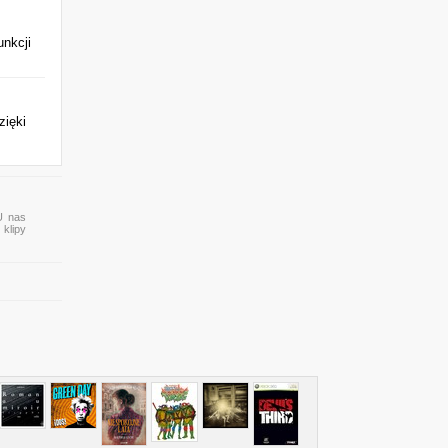
unkcji
zięki
 U nas
 klipy