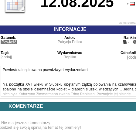
12.08.2025
zgłoś popr
INFORMACJE
Gatunek:
Autor:
Rankin
Powieść
Patrycja Pelica
-
Tagi:
Wydawnictwo:
Odnośnik
[dodaj]
Replika
[doda
Powieść zainspirowana prawdziwymi wydarzeniami.
Na początku XVII wieku w Słupsku opętanym żądzą polowania na czarownic
spalono na stosie osiemnaście kobiet – diablich służek, wiedzących… Jedną 
nich była Katarzyna Zimmermann zwana Triną Papisten. Poznajcie jej historię.
KOMENTARZE
Trina to poczciwa kobieta, która zajmuje się zielarstwem. Swoją wiedz
wykorzystuje do pomagania innym ludziom. Mieszkańcy nie będą jedna
pamiętać o jej dobrych uczynkach, gdy w ich okolicy zaczną pojawiać się plagi
Nie ma jeszcze komentarzy
Bez skrupułów zaczną obwiniać Trinę o rzucanie uroków i klątw. Zielarka ni
podziel się swoją opinią na temat tej premiery!
przejmuje się gadaniem ludzi i dalej stara się dzielić swoją wiedzą, międz
innymi z młodziutką Emmą, której matka potrzebuje leczenia. Nowo zawart