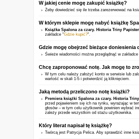
W jakiej cenie mogę zakupić książkę?
Żeby dowiedzieć się ile trzeba zarezerwować na książ
W którym sklepie mogę nabyć książkę Spalo
Książka Spalona za czary. Historia Triny Papiste
zakładce "
Gdzie kupić?
".
Gdzie mogę obejrzeć bieżące doniesienia d
Świeże wiadomości można przeglądnąć w zakładce 
Chcę zaproponować notę. Jak mogę to zr
W tym celu należy założyć konto w serwisie lub zalo
wartość w skali 1-5 i potwierdzić ją kliknięciem.
Jaką metodą przeliczono notę książki?
Premiera książki Spalona za czary. Historia Trin
przed pojawieniem się ich na rynku, wyrażając w t
głosów – w tym celu użytkownik powinien wybrać in
zależy przede wszystkim od stażu użytkownika.
Który literat napisał tę książkę?
Twórcą jest Patrycja Pelica. Aby sprawdzić inne ksią