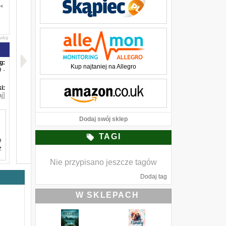
awkę
g:
Kup najtaniej na Allegro
-
i:
j]
Dodaj swój sklep
TAGI
e
z
Nie przypisano jeszcze tagów
Dodaj tag
ę
k
W SKLEPACH
.
e
y
a