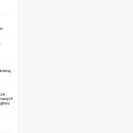
 w
?
kretną
cze
znanych
 głosu