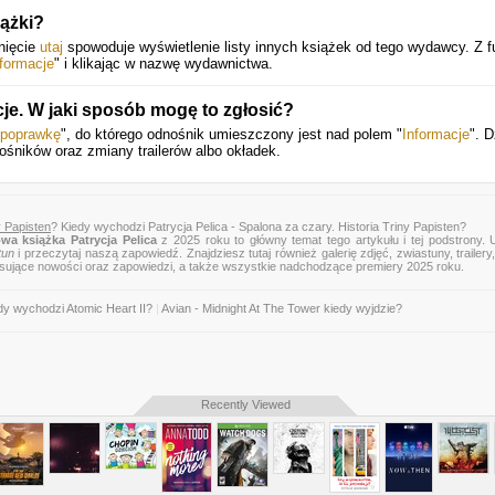
iążki?
nięcie
utaj
spowoduje wyświetlenie listy innych książek od tego wydawcy. Z f
nformacje
" i klikając w nazwę wydawnictwa.
cje. W jaki sposób mogę to zgłosić?
 poprawkę
", do którego odnośnik umieszczony jest nad polem "
Informacje
". D
ośników oraz zmiany trailerów albo okładek.
y Papisten
? Kiedy wychodzi Patrycja Pelica - Spalona za czary. Historia Triny Papisten?
wa książka Patrycja Pelica
z 2025 roku to główny temat tego artykułu i tej podstrony.
tun
i przeczytaj naszą zapowiedź. Znajdziesz tutaj również galerię zdjęć, zwiastuny, trailery,
esujące nowości oraz zapowiedzi, a także wszystkie nadchodzące premiery 2025 roku.
dy wychodzi Atomic Heart II?
|
Avian - Midnight At The Tower kiedy wyjdzie?
Recently Viewed