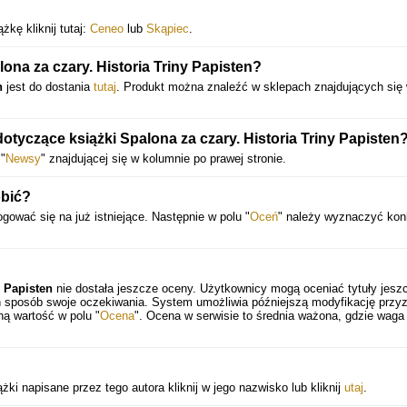
kę kliknij tutaj:
Ceneo
lub
Skąpiec
.
na za czary. Historia Triny Papisten?
n
jest do dostania
tutaj
. Produkt można znaleźć w sklepach znajdujących się
otyczące książki Spalona za czary. Historia Triny Papisten
"
Newsy
" znajdującej się w kolumnie po prawej stronie.
obić?
gować się na już istniejące. Następnie w polu "
Oceń
" należy wyznaczyć kon
y Papisten
nie dostała jeszcze oceny. Użytkownicy mogą oceniać tytuły jesz
en sposób swoje oczekiwania. System umożliwia późniejszą modyfikację przy
ną wartość w polu "
Ocena
". Ocena w serwisie to średnia ważona, gdzie waga
żki napisane przez tego autora kliknij w jego nazwisko lub kliknij
utaj
.