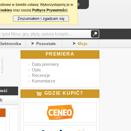
Logowanie
sobowe w świetle ustawy. Wykorzystujemy je w
Cookies
oraz naszej
Polityce Prywatności
.
Zrozumiałem i zgadzam się
Elektronika
Pozostałe
Moje
PREMIERA
Data premiery
Opis
Recenzje
Komentarze
ieść
GDZIE KUPIĆ?