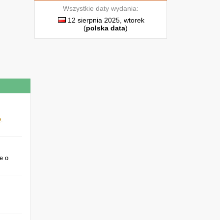
Wszystkie daty wydania:
12 sierpnia 2025, wtorek
(
polska data
)
ę
.
e o