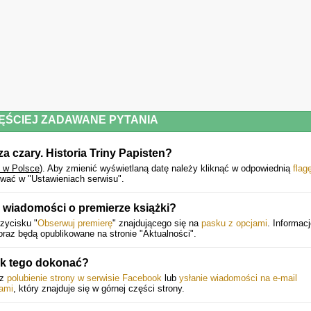
ĘŚCIEJ ZADAWANE PYTANIA
 czary. Historia Triny Papisten?
y w Polsce
).
Aby zmienić wyświetlaną datę należy kliknąć w odpowiednią
flag
wać w "Ustawieniach serwisu".
wiadomości o premierze książki?
zycisku "
Obserwuj premierę
" znajdującego się na
pasku z opcjami
. Informacj
raz będą opublikowane na stronie "Aktualności".
ak tego dokonać?
ez
polubienie strony w serwisie Facebook
lub
ysłanie wiadomości na e-mail
ami
, który znajduje się w górnej części strony.