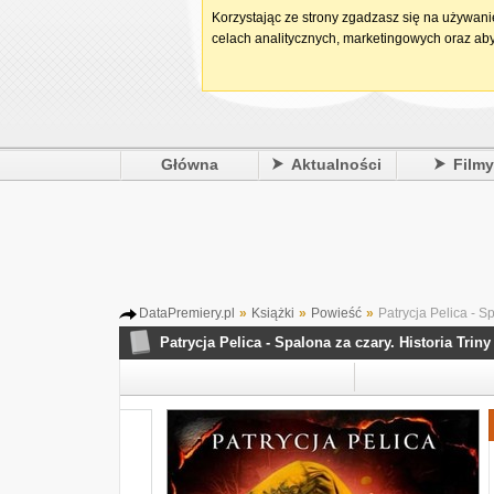
Korzystając ze strony zgadzasz się na używan
celach analitycznych, marketingowych oraz aby
Główna
Aktualności
Film
DataPremiery.pl
»
Książki
»
Powieść
»
Patrycja Pelica - Sp
Patrycja Pelica - Spalona za czary. Historia Trin