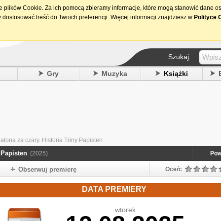
ie plików Cookie. Za ich pomocą zbieramy informacje, które mogą stanowić dane o
15. urodziny DataPremiery.pl
 dostosować treść do Twoich preferencji. Więcej informacji znajdziesz w
Polityce 
Szukaj:
y
Gry
Muzyka
Książki
alona za czary. Historia Triny Papisten
y Papisten
(2025)
Pow
Obserwuj premierę
Oceń:
DATA PREMIERY
wtorek