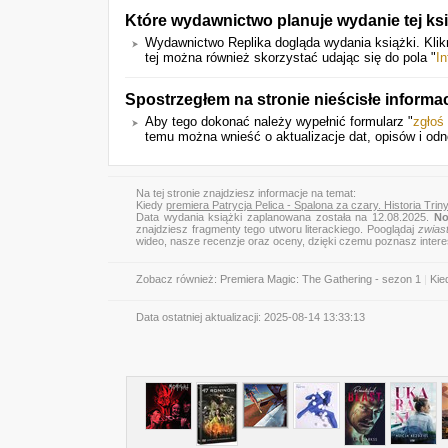
Które wydawnictwo planuje wydanie tej ks
Wydawnictwo Replika dogląda wydania książki. Klik
tej można również skorzystać udając się do pola "
I
Spostrzegłem na stronie nieścisłe informa
Aby tego dokonać należy wypełnić formularz "
zgłoś
temu można wnieść o aktualizacje dat, opisów i odn
Na tej stronie znajdziesz informacje na temat:
Kiedy
premiera Patrycja Pelica - Spalona za czary. Historia Trin
Data wydania książki zaplanowana została na 12.08.2025.
No
znajdziesz fragmenty tego utworu literackiego. Pooglądaj
zwias
wideo, nasze recenzje oraz oceny, dzięki czemu poznasz inter
Zobacz również:
Premiera Magic: The Gathering - sezon 1
|
Kie
Data ostatniej aktualizacji:
2025-08-14 13:33:13