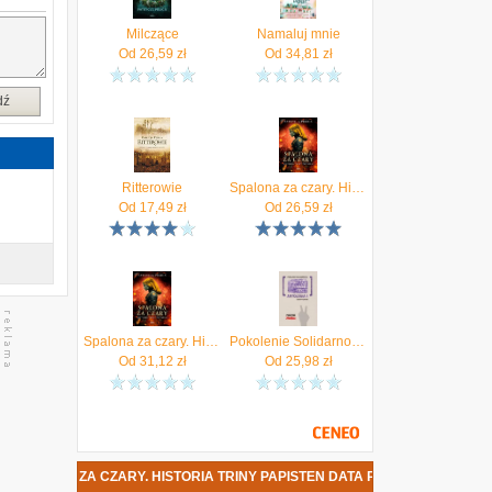
a
Milczące
Namaluj mnie
Od
26,59
zł
Od
34,81
zł
y
dź
.
Ritterowie
Spalona za czary. Historia Triny Papisten Replika
Od
17,49
zł
Od
26,59
zł
Spalona za czary. Historia Triny Papisten (ebook)
Pokolenie Solidarności: Antologia II (Non-fiction)
Od
31,12
zł
Od
25,98
zł
NA ZA CZARY. HISTORIA TRINY PAPISTEN DATA PREMIERY