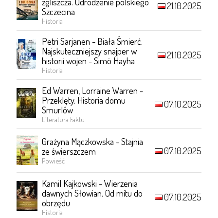
zgliszcza. Odrodzenie polskiego
21.10.2025
Szczecina
Historia
Petri Sarjanen - Biała Śmierć.
Najskuteczniejszy snajper w
21.10.2025
historii wojen - Simö Hayha
Historia
Ed Warren, Lorraine Warren -
Przeklęty. Historia domu
07.10.2025
Smurlów
Literatura Faktu
Grażyna Mączkowska - Stajnia
07.10.2025
ze świerszczem
Powieść
Kamil Kajkowski - Wierzenia
dawnych Słowian. Od mitu do
07.10.2025
obrzędu
Historia