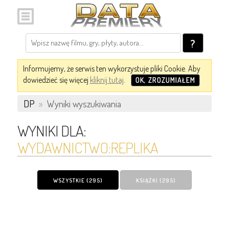
?
Informujemy, że serwis ten wykorzystuje pliki Cookie. Aby
dowiedzieć się więcej
kliknij tutaj
.
OK, ZROZUMIAŁEM
DP
»
Wyniki wyszukiwania
WYNIKI DLA:
WYDAWNICTWO:REPLIKA
WSZYSTKIE (295)
KSIĄŻKI (295)