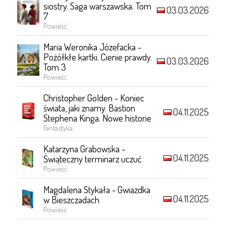
siostry. Saga warszawska. Tom
03.03.2026
7
Powieść
Maria Weronika Józefacka -
Pożółkłe kartki. Cienie prawdy.
03.03.2026
Tom 3
Powieść
Christopher Golden - Koniec
świata, jaki znamy. Bastion
04.11.2025
Stephena Kinga. Nowe historie
Fantastyka
Katarzyna Grabowska -
04.11.2025
Świąteczny terminarz uczuć
Powieść
Magdalena Stykała - Gwiazdka
04.11.2025
w Bieszczadach
Powieść