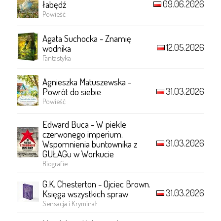
09.06.2026
łabędź
Powieść
Agata Suchocka - Znamię
12.05.2026
wodnika
Fantastyka
Agnieszka Matuszewska -
31.03.2026
Powrót do siebie
Powieść
Edward Buca - W piekle
czerwonego imperium.
31.03.2026
Wspomnienia buntownika z
GUŁAGu w Workucie
Biografie
G.K. Chesterton - Ojciec Brown.
31.03.2026
Księga wszystkich spraw
Sensacja i Kryminał