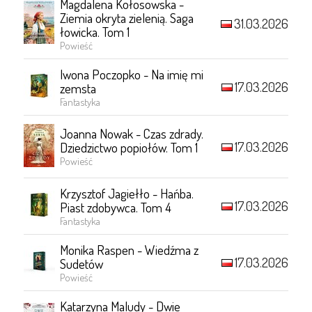
Magdalena Kołosowska -
Ziemia okryta zielenią. Saga
31.03.2026
łowicka. Tom 1
Powieść
Iwona Poczopko - Na imię mi
17.03.2026
zemsta
Fantastyka
Joanna Nowak - Czas zdrady.
17.03.2026
Dziedzictwo popiołów. Tom 1
Powieść
Krzysztof Jagiełło - Hańba.
17.03.2026
Piast zdobywca. Tom 4
Fantastyka
Monika Raspen - Wiedźma z
17.03.2026
Sudetów
Powieść
Katarzyna Maludy - Dwie