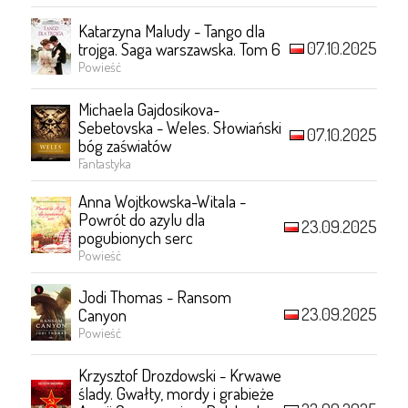
Katarzyna Maludy - Tango dla
07.10.2025
trojga. Saga warszawska. Tom 6
Powieść
Michaela Gajdosikova-
Sebetovska - Weles. Słowiański
07.10.2025
bóg zaświatów
Fantastyka
Anna Wojtkowska-Witala -
Powrót do azylu dla
23.09.2025
pogubionych serc
Powieść
Jodi Thomas - Ransom
23.09.2025
Canyon
Powieść
Krzysztof Drozdowski - Krwawe
ślady. Gwałty, mordy i grabieże