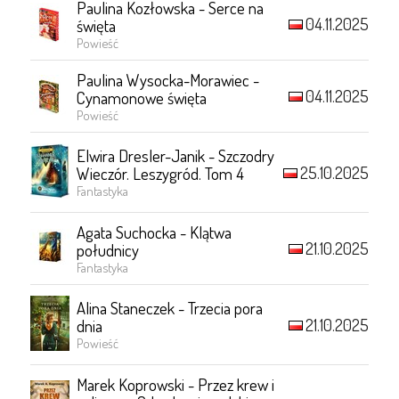
Paulina Kozłowska - Serce na
04.11.2025
święta
Powieść
Paulina Wysocka-Morawiec -
04.11.2025
Cynamonowe święta
Powieść
Elwira Dresler-Janik - Szczodry
25.10.2025
Wieczór. Leszygród. Tom 4
Fantastyka
Agata Suchocka - Klątwa
21.10.2025
południcy
Fantastyka
Alina Staneczek - Trzecia pora
21.10.2025
dnia
Powieść
Marek Koprowski - Przez krew i