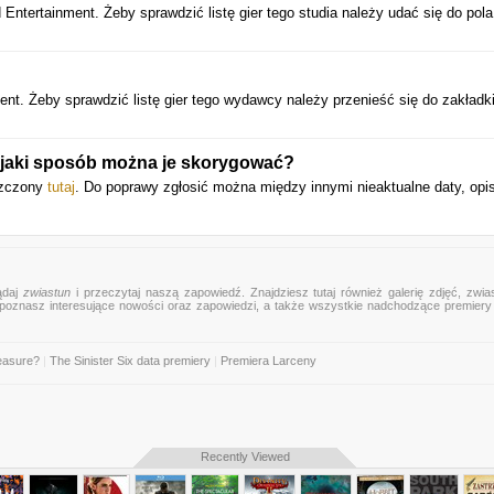
Entertainment. Żeby sprawdzić listę gier tego studia należy udać się do pola
nt. Żeby sprawdzić listę gier tego wydawcy należy przenieść się do zakładk
 jaki sposób można je skorygować?
szczony
tutaj
. Do poprawy zgłosić można między innymi nieaktualne daty, opi
ądaj
zwiastun
i przeczytaj naszą zapowiedź. Znajdziesz tutaj również galerię zdjęć, zwia
mu poznasz interesujące nowości oraz zapowiedzi, a także wszystkie nadchodzące premier
easure?
|
The Sinister Six data premiery
|
Premiera Larceny
Recently Viewed