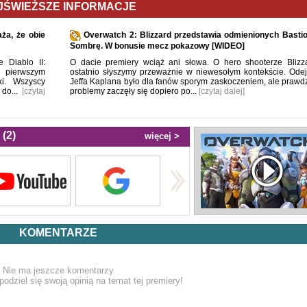
JŚWIEŻSZE INFORMACJE
ża, że obie
Overwatch 2: Blizzard przedstawia odmienionych Bastio
Sombrę. W bonusie mecz pokazowy [WIDEO]
 Diablo II:
O dacie premiery wciąż ani słowa. O hero shooterze Blizz
 pierwszym
ostatnio słyszymy przeważnie w niewesołym kontekście. Odej
ki. Wszyscy
Jeffa Kaplana było dla fanów sporym zaskoczeniem, ale prawd
 do...
[czytaj
problemy zaczęły się dopiero po...
[czytaj dalej]
(2)
więcej >
KOMENTARZE
Nie ma jeszcze komentarzy
podziel się swoją opinią na temat tej premiery!