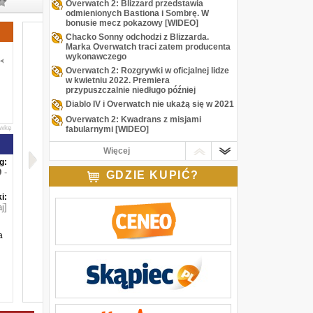
Overwatch 2: Blizzard przedstawia
odmienionych Bastiona i Sombrę. W
bonusie mecz pokazowy [WIDEO]
Chacko Sonny odchodzi z Blizzarda.
Marka Overwatch traci zatem producenta
wykonawczego
Overwatch 2: Rozgrywki w oficjalnej lidze
w kwietniu 2022. Premiera
przypuszczalnie niedługo później
Diablo IV i Overwatch nie ukażą się w 2021
Overwatch 2: Kwadrans z misjami
awkę
fabularnymi [WIDEO]
Overwatch 2: Jeff Kaplan twierdzi, że
Więcej
wczesne przecieki niszczą ducha twórców
g:
Overwatch 2: Rozgrywka z trybów PvE i
-
GDZIE KUPIĆ?
PvP [WIDEO]
Overwatch 2: A jednak zupełnie nowa gra,
i:
chociaż połączona z „jedynką” [WIDEO]
j]
a