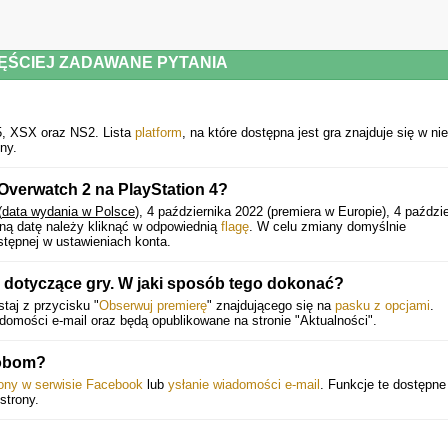
ĘŚCIEJ ZADAWANE PYTANIA
, XSX oraz NS2. Lista
platform
, na które dostępna jest gra znajduje się w ni
ny.
Overwatch 2 na PlayStation 4?
(
data wydania w Polsce
), 4 października 2022 (premiera w Europie), 4 paździ
ną datę należy kliknąć w odpowiednią
flagę
. W celu zmiany domyślnie
stępnej w ustawieniach konta.
 dotyczące gry. W jaki sposób tego dokonać?
taj z przycisku "
Obserwuj premierę
" znajdującego się na
pasku z opcjami
.
mości e-mail oraz będą opublikowane na stronie "Aktualności".
sobom?
rony w serwisie Facebook
lub
ysłanie wiadomości e-mail
. Funkcje te dostępne
strony.