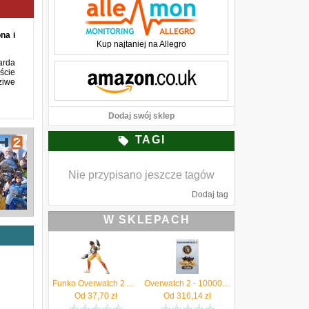
na i
Kup najtaniej na Allegro
arda
ście
ziwe
Dodaj swój sklep
TAGI
Nie przypisano jeszcze tagów
Dodaj tag
W SKLEPACH
Funko Overwatch 2 Action Figure Tracer 13cm
Overwatch 2 - 10000 (+1600 Bonus) monet (Xbox)
Od
37,70
zł
Od
316,14
zł