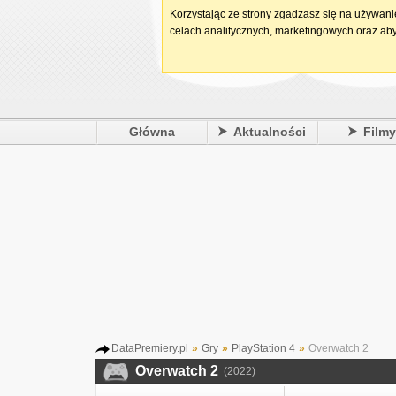
Korzystając ze strony zgadzasz się na używan
celach analitycznych, marketingowych oraz aby
Główna
Aktualności
Film
DataPremiery.pl
»
Gry
»
PlayStation 4
»
Overwatch 2
Overwatch 2
(2022)