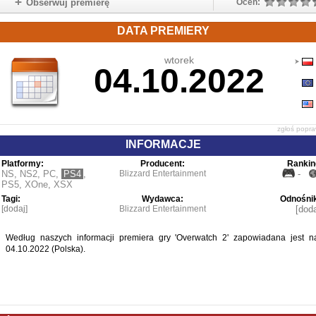
Obserwuj premierę
Oceń:
DATA PREMIERY
wtorek
04.10.2022
zgłoś popr
INFORMACJE
Platformy:
Producent:
Rankin
NS
,
NS2
,
PC
,
PS4
,
Blizzard Entertainment
-
PS5
,
XOne
,
XSX
Tagi:
Wydawca:
Odnośnik
[dodaj]
Blizzard Entertainment
[doda
Według naszych informacji premiera gry 'Overwatch 2' zapowiadana jest n
04.10.2022 (Polska).