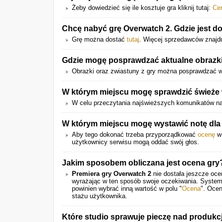
Żeby dowiedzieć się ile kosztuje gra kliknij tutaj:
Ce
Chcę nabyć grę Overwatch 2. Gdzie jest d
Grę można dostać
tutaj
. Więcej sprzedawców znajduj
Gdzie mogę posprawdzać aktualne obrazki
Obrazki oraz zwiastuny z gry można posprawdzać 
W którym miejscu mogę sprawdzić świeże 
W celu przeczytania najświeższych komunikatów na
W którym miejscu mogę wystawić notę dla 
Aby tego dokonać trzeba przyporządkować
ocenę
w 
użytkownicy serwisu mogą oddać swój głos.
Jakim sposobem obliczana jest ocena gry
Premiera gry Overwatch 2
nie dostała jeszcze oce
wyrażając w ten sposób swoje oczekiwania. System
powinien wybrać inną wartość w polu "
Ocena
". Ocen
stażu użytkownika.
Które studio sprawuje pieczę nad produkcj