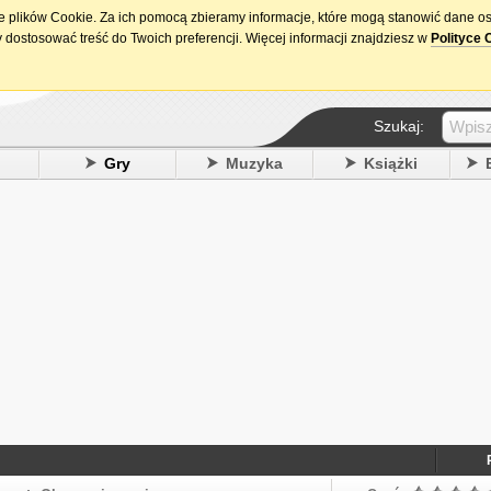
ie plików Cookie. Za ich pomocą zbieramy informacje, które mogą stanowić dane o
15. urodziny DataPremiery.pl
 dostosować treść do Twoich preferencji. Więcej informacji znajdziesz w
Polityce 
Szukaj:
y
Gry
Muzyka
Książki