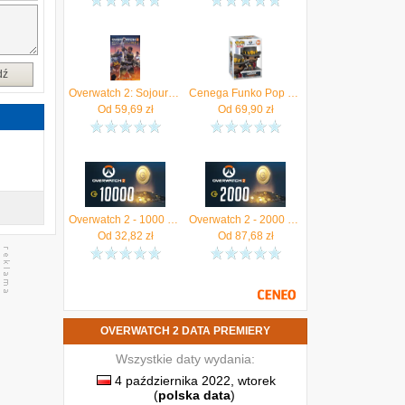
dź
Overwatch 2: Sojourn Temi Oh
Cenega Funko Pop Overwatch 2 Cassidy 904
Od
59,69
zł
Od
69,90
zł
Overwatch 2 - 1000 Overwatch Coins (Xbox)
Overwatch 2 - 2000 Overwatch Coins (Xbox)
Od
32,82
zł
Od
87,68
zł
OVERWATCH 2 DATA PREMIERY
Wszystkie daty wydania:
4 października 2022, wtorek
(
polska data
)