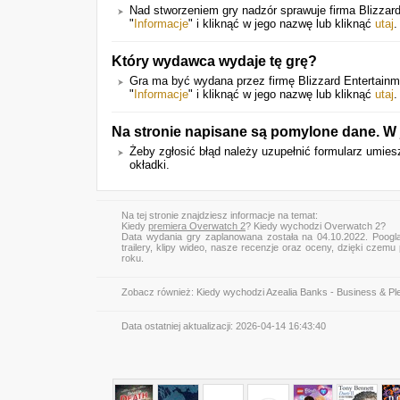
Nad stworzeniem gry nadzór sprawuje firma Blizzard 
"
Informacje
" i kliknąć w jego nazwę lub kliknąć
utaj
.
Który wydawca wydaje tę grę?
Gra ma być wydana przez firmę Blizzard Entertainme
"
Informacje
" i kliknąć w jego nazwę lub kliknąć
utaj
.
Na stronie napisane są pomylone dane. W
Żeby zgłosić błąd należy uzupełnić formularz umie
okładki.
Na tej stronie znajdziesz informacje na temat:
Kiedy
premiera Overwatch 2
? Kiedy wychodzi Overwatch 2?
Data wydania gry zaplanowana została na 04.10.2022. Poogl
trailery, klipy wideo, nasze recenzje oraz oceny, dzięki cze
roku.
Zobacz również:
Kiedy wychodzi Azealia Banks - Business & Pl
Data ostatniej aktualizacji:
2026-04-14 16:43:40