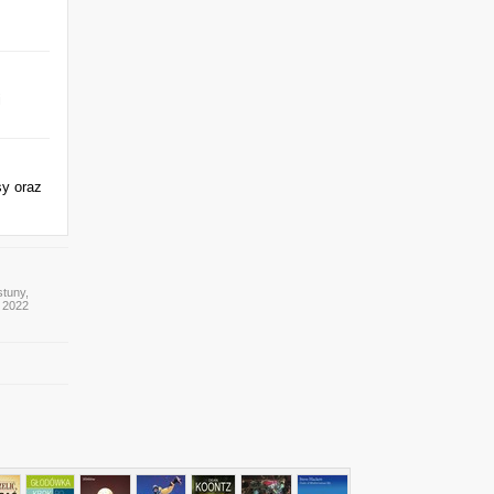
i
sy oraz
stuny,
y 2022