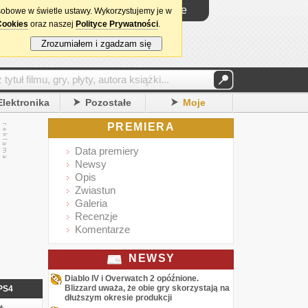
Logowanie
sobowe w świetle ustawy. Wykorzystujemy je w
Cookies
oraz naszej
Polityce Prywatności
.
Zrozumiałem i zgadzam się
Elektronika
Pozostałe
Moje
PREMIERA
Data premiery
Newsy
Opis
Zwiastun
Galeria
Recenzje
Komentarze
NEWSY
Diablo IV i Overwatch 2 opóźnione.
Blizzard uważa, że obie gry skorzystają na
PS4
dłuższym okresie produkcji