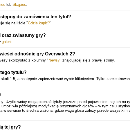
neo
lub
Skąpiec
.
ostępny do zamówienia ten tytuł?
e się na liście "
Gdzie kupić?
".
 oraz zwiastuny gry?
w
galerii
.
wieści odnośnie gry Overwatch 2?
leży skorzystać z kolumny "
Newsy
" znajdującej się z prawej strony.
tego tytułu?
skali 1-5, a następnie zapieczętować wybór kliknięciem. Tylko zarejestrowan
?
ny. Użytkownicy mogą oceniać tytuły jeszcze przed pojawieniem się ich na r
 umożliwia późniejszą modyfikację przyznanych głosów – w tym celu użytko
a w serwisie to średnia ważona, gdzie waga głosu zależy przede wszystkim 
ą tej gry?