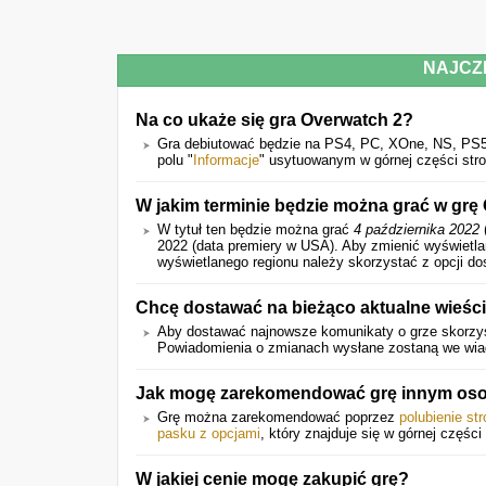
NAJCZ
Na co ukaże się gra Overwatch 2?
Gra debiutować będzie na PS4, PC, XOne, NS, PS5
polu "
Informacje
" usytuowanym w górnej części stro
W jakim terminie będzie można grać w grę 
W tytuł ten będzie można grać
4 października 2022
2022 (data premiery w USA).
Aby zmienić wyświetla
wyświetlanego regionu należy skorzystać z opcji do
Chcę dostawać na bieżąco aktualne wieści
Aby dostawać najnowsze komunikaty o grze skorzys
Powiadomienia o zmianach wysłane zostaną we wiado
Jak mogę zarekomendować grę innym o
Grę można zarekomendować poprzez
polubienie st
pasku z opcjami
, który znajduje się w górnej części 
W jakiej cenie mogę zakupić grę?