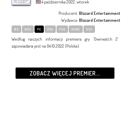
4 października 2022, wtorek
Producent:
Blizzard Entertainment
Wydawca:
Blizzard Entertainment
NS
NS2
PC
PS4
PS5
XONE
XSX
Według naszych informacji premiera gry 'Overwatch 2'
zapowiadana jest na 04.10.2022 (Polska).
ZOBACZ WIĘCEJ PREMIER...