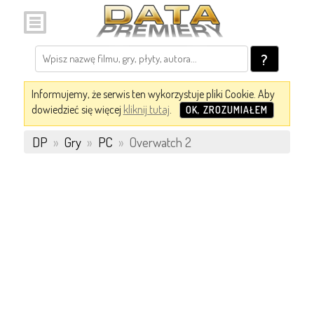
?
Informujemy, że serwis ten wykorzystuje pliki Cookie. Aby
dowiedzieć się więcej
kliknij tutaj
.
OK, ZROZUMIAŁEM
DP
»
Gry
»
PC
»
Overwatch 2