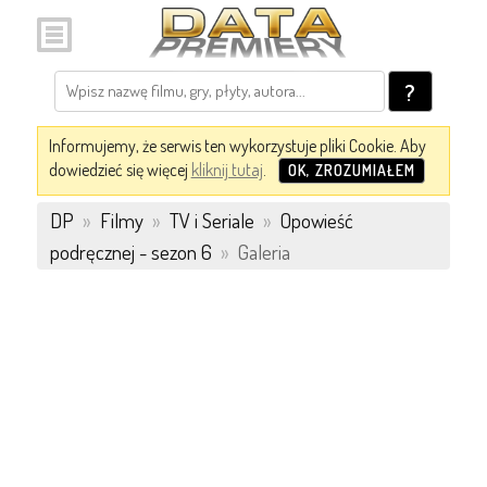
?
Informujemy, że serwis ten wykorzystuje pliki Cookie. Aby
dowiedzieć się więcej
kliknij tutaj
.
OK, ZROZUMIAŁEM
DP
»
Filmy
»
TV i Seriale
»
Opowieść
podręcznej - sezon 6
»
Galeria