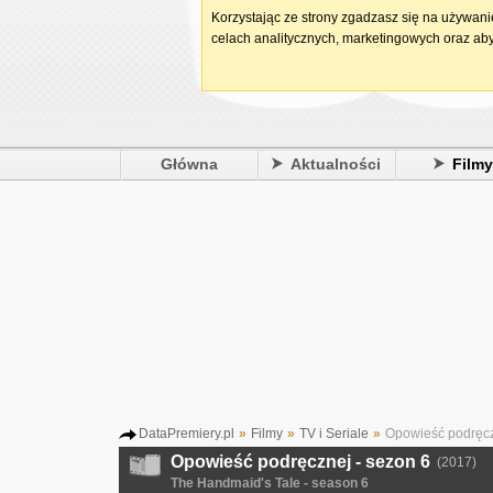
Korzystając ze strony zgadzasz się na używan
celach analitycznych, marketingowych oraz aby
Główna
Aktualności
Film
DataPremiery.pl
»
Filmy
»
TV i Seriale
»
Opowieść podręcz
Opowieść podręcznej - sezon 6
(2017)
The Handmaid's Tale - season 6