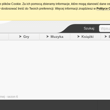
ie plików Cookie. Za ich pomocą zbieramy informacje, które mogą stanowić dane o
15. urodziny DataPremiery.pl
 dostosować treść do Twoich preferencji. Więcej informacji znajdziesz w
Polityce 
Szukaj:
y
Gry
Muzyka
Książki
nej - sezon 6