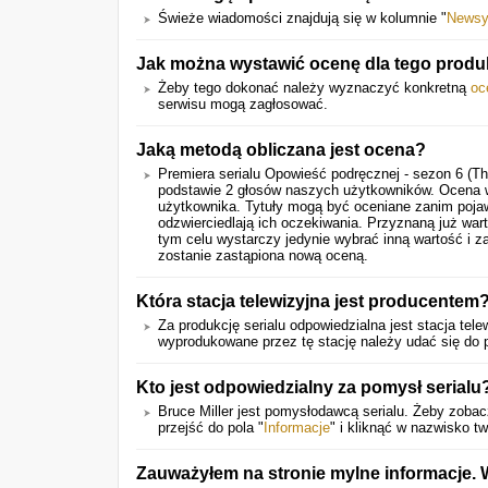
Świeże wiadomości znajdują się w kolumnie "
News
Jak można wystawić ocenę dla tego produ
Żeby tego dokonać należy wyznaczyć konkretną
oc
serwisu mogą zagłosować.
Jaką metodą obliczana jest ocena?
Premiera serialu
Opowieść podręcznej - sezon 6 (Th
podstawie
2
głosów naszych użytkowników. Ocena w 
użytkownika. Tytuły mogą być oceniane zanim pojaw
odzwierciedlają ich oczekiwania. Przyznaną już war
tym celu wystarczy jedynie wybrać inną wartość i z
zostanie zastąpiona nową oceną.
Która stacja telewizyjna jest producentem
Za produkcję serialu odpowiedzialna jest stacja telew
wyprodukowane przez tę stację należy udać się do p
Kto jest odpowiedzialny za pomysł serialu
Bruce Miller jest pomysłodawcą serialu. Żeby zobacz
przejść do pola "
Informacje
" i kliknąć w nazwisko tw
Zauważyłem na stronie mylne informacje.