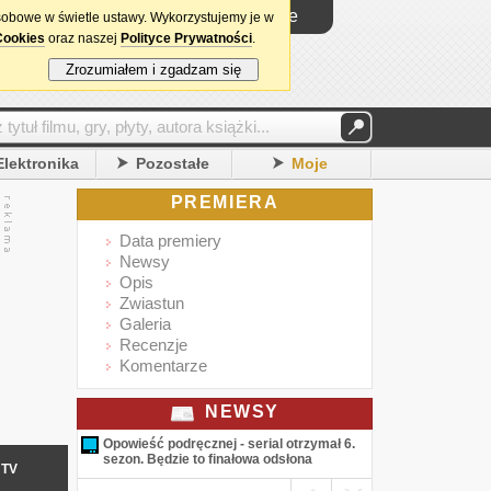
Logowanie
sobowe w świetle ustawy. Wykorzystujemy je w
Cookies
oraz naszej
Polityce Prywatności
.
Zrozumiałem i zgadzam się
Elektronika
Pozostałe
Moje
PREMIERA
Data premiery
Newsy
Opis
Zwiastun
Galeria
Recenzje
Komentarze
NEWSY
Opowieść podręcznej - serial otrzymał 6.
sezon. Będzie to finałowa odsłona
TV