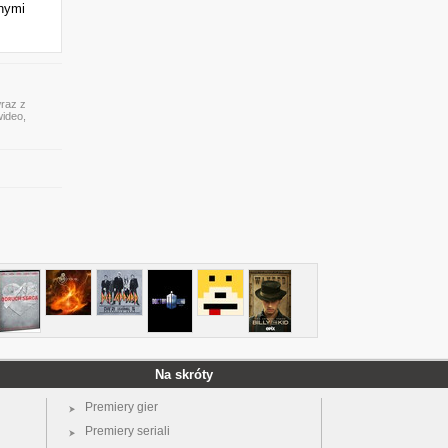
nymi
wraz z
wideo,
Na skróty
Premiery gier
Premiery seriali