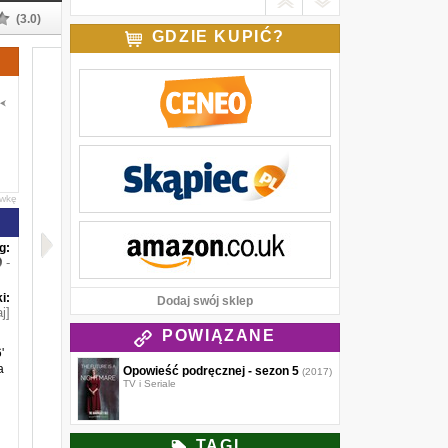
(3.0)
GDZIE KUPIĆ?
awkę
g:
-
i:
Dodaj swój sklep
j]
POWIĄZANE
'
a
Opowieść podręcznej - sezon 5
(2017)
TV i Seriale
TAGI