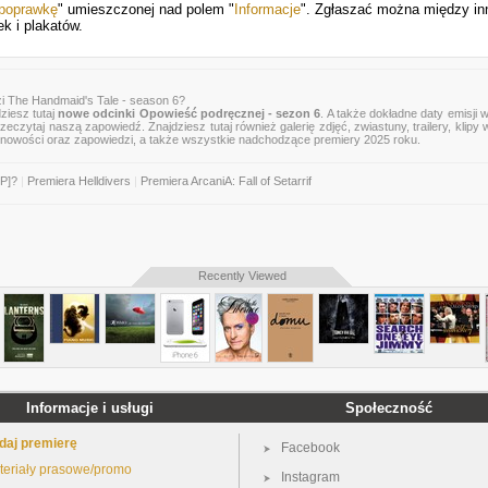
 poprawkę
" umieszczonej nad polem "
Informacje
". Zgłaszać można między in
k i plakatów.
i The Handmaid's Tale - season 6?
ziesz tutaj
nowe odcinki Opowieść podręcznej - sezon 6
. A także dokładne daty emisji 
rzeczytaj naszą zapowiedź. Znajdziesz tutaj również galerię zdjęć, zwiastuny, trailery, klipy 
 nowości oraz zapowiedzi, a także wszystkie nadchodzące premiery 2025 roku.
EP]?
|
Premiera Helldivers
|
Premiera ArcaniA: Fall of Setarrif
Recently Viewed
Informacje i usługi
Społeczność
daj premierę
Facebook
teriały prasowe/promo
Instagram