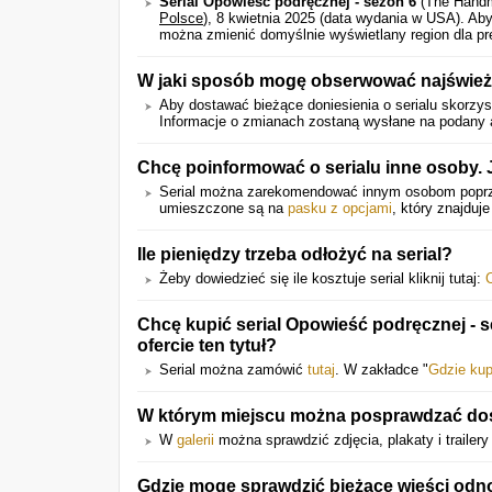
Serial Opowieść podręcznej - sezon 6
(The Handma
Polsce
), 8 kwietnia 2025 (data wydania w USA).
Aby
można zmienić domyślnie wyświetlany region dla pre
W jaki sposób mogę obserwować najśwież
Aby dostawać bieżące doniesienia o serialu skorzyst
Informacje o zmianach zostaną wysłane na podany a
Chcę poinformować o serialu inne osoby.
Serial można zarekomendować innym osobom pop
umieszczone są na
pasku z opcjami
, który znajduje
Ile pieniędzy trzeba odłożyć na serial?
Żeby dowiedzieć się ile kosztuje serial kliknij tutaj:
Chcę kupić serial Opowieść podręcznej - s
ofercie ten tytuł?
Serial można zamówić
tutaj
. W zakładce "
Gdzie kup
W którym miejscu można posprawdzać dostę
W
galerii
można sprawdzić zdjęcia, plakaty i trailer
Gdzie mogę sprawdzić bieżące wieści odno