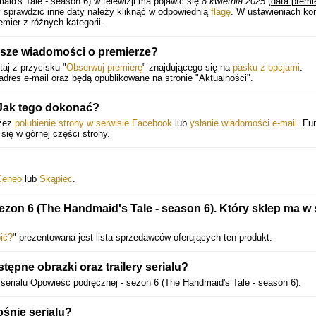
id's Tale - season 6) w telewizji ma pojawić się
8 kwietnia 2025
(
data premi
 sprawdzić inne daty należy kliknąć w odpowiednią
flagę
. W ustawieniach ko
mier z różnych kategorii.
sze wiadomości o premierze?
aj z przycisku "
Obserwuj premierę
" znajdującego się na
pasku z opcjami
.
dres e-mail oraz będą opublikowane na stronie "Aktualności".
 Jak tego dokonać?
rzez
polubienie strony w serwisie Facebook
lub
ysłanie wiadomości e-mail
. Fu
 się w górnej części strony.
Ceneo
lub
Skąpiec
.
ezon 6 (The Handmaid's Tale - season 6). Który sklep ma w 
ić?
" prezentowana jest lista sprzedawców oferujących ten produkt.
pne obrazki oraz trailery serialu?
y serialu Opowieść podręcznej - sezon 6 (The Handmaid's Tale - season 6).
śnie serialu?