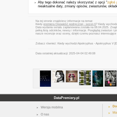
Aby tego dokonać należy skorzystać z opcji "
zgłoś
nieaktualne daty, zmiany opisów, zwiastunów, okłade
Na tej stronie znajdziesz informacje na temat:
Kiedy
premiera Opowieść podręcznej - sezon 6
? Kiedy wychodz
Data wydania serialu zaplanowana została na 08.04.2025. Znajd
pełną listą odcinków, newsy i informacje. Pooglądaj
zwiastun
i p
nasze recenzje oraz oceny, dzięki czemu poznasz interesujące
Zobacz również:
Kiedy wychodzi Apokryphus - Apokryphus V [
Data ostatniej aktualizacji:
2025-04-04 02:49:08
DataPremiery.pl
Do
Wersja mobilna
Ma
O nas