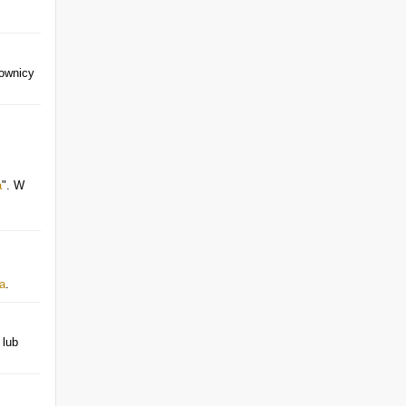
kownicy
a
". W
a
.
lub