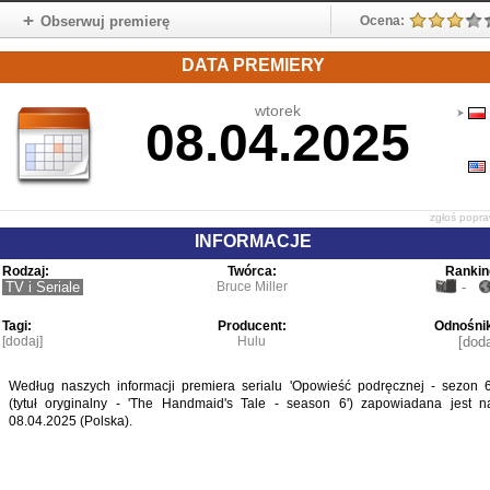
Obserwuj premierę
Ocena:
DATA PREMIERY
wtorek
08.04.2025
zgłoś popr
INFORMACJE
Rodzaj:
Twórca:
Rankin
TV i Seriale
Bruce Miller
-
Tagi:
Producent:
Odnośnik
[dodaj]
Hulu
[doda
Według naszych informacji premiera serialu 'Opowieść podręcznej - sezon 6
(tytuł oryginalny - 'The Handmaid's Tale - season 6') zapowiadana jest n
08.04.2025 (Polska).