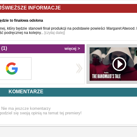
JŚWIEŻSZE INFORMACJE
ędzie to finałowa odsłona
ej, który będzie stanowił finał produkcji na podstawie powieści Margaret Atwood.
ć podręcznej na kolejny...
[czytaj dalej]
(1)
więcej >
KOMENTARZE
Nie ma jeszcze komentarzy
podziel się swoją opinią na temat tej premiery!