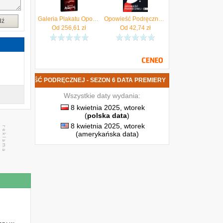
Galeria Plakatu Opowieść Podręcznej Obraz Na Płótnie 40X50Cm (CGM608840X50)
Opowieść Podręcznej (audiobook)
dź
Od
256,61
zł
Od
42,74
zł
KI OPOWIEŚĆ PODRĘCZNEJ - SEZON 6 DATA PREMIERY
Wszystkie daty wydania:
8 kwietnia 2025, wtorek
(
polska data
)
8 kwietnia 2025, wtorek
(amerykańska data)