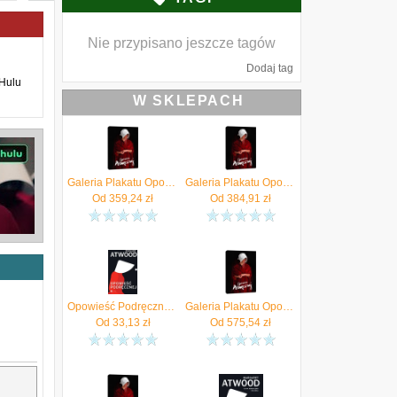
Nie przypisano jeszcze tagów
Dodaj tag
 Hulu
W SKLEPACH
Galeria Plakatu Opowieść Podręcznej Obraz Na Płótnie 60X80Cm (CGM608860X80)
Galeria Plakatu Opowieść Podręcznej Obraz Na Płótnie 61X91,5Cm (CGM608861X91)
Od
359,24
zł
Od
384,91
zł
Opowieść Podręcznej wyd. 2023 Wielka Litera
Galeria Plakatu Opowieść Podręcznej Obraz Na Płótnie 90X120Cm (CGM608890X120)
Od
33,13
zł
Od
575,54
zł