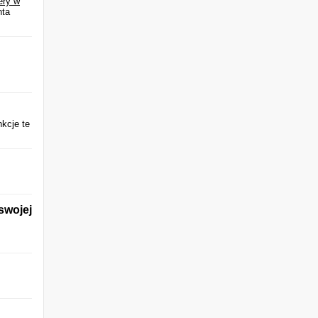
ery w
nta
nkcje te
swojej