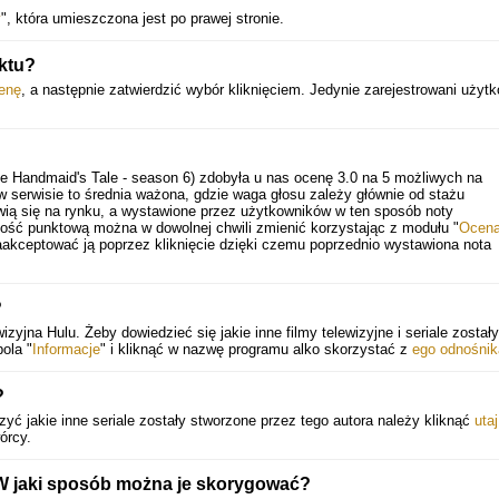
y
", która umieszczona jest po prawej stronie.
ktu?
enę
, a następnie zatwierdzić wybór kliknięciem. Jedynie zarejestrowani użyt
e Handmaid's Tale - season 6)
zdobyła u nas ocenę
3.0
na
5
możliwych na
serwisie to średnia ważona, gdzie waga głosu zależy głównie od stażu
ią się na rynku, a wystawione przez użytkowników w ten sposób noty
tość punktową można w dowolnej chwili zmienić korzystając z modułu "
Ocen
aakceptować ją poprzez kliknięcie dzięki czemu poprzednio wystawiona nota
?
izyjna Hulu. Żeby dowiedzieć się jakie inne filmy telewizyjne i seriale zostały
ola "
Informacje
" i kliknąć w nazwę programu alko skorzystać z
ego odnośnik
?
yć jakie inne seriale zostały stworzone przez tego autora należy kliknąć
utaj
órcy.
 W jaki sposób można je skorygować?