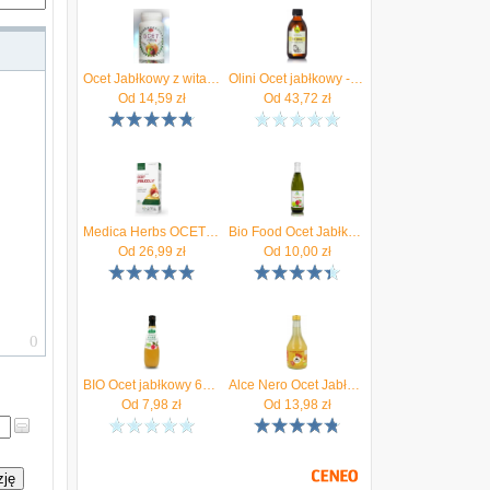
Ocet Jabłkowy z witaminą C, 100 tabl
Olini Ocet jabłkowy - 250 ml
Od
14,59
zł
Od
43,72
zł
Medica Herbs OCET JABŁKOWY wyciąg Apple Cider Vinegar 647 mg 60 kaps
Bio Food Ocet Jabłkowy Niefiltrowany 500Ml Bio
Od
26,99
zł
Od
10,00
zł
BIO Ocet jabłkowy 6% (niefiltrowany) EKOWITAL 300 ml
Alce Nero Ocet Jabłkowy Niefiltrowany Bio 500Ml
Od
7,98
zł
Od
13,98
zł
zję