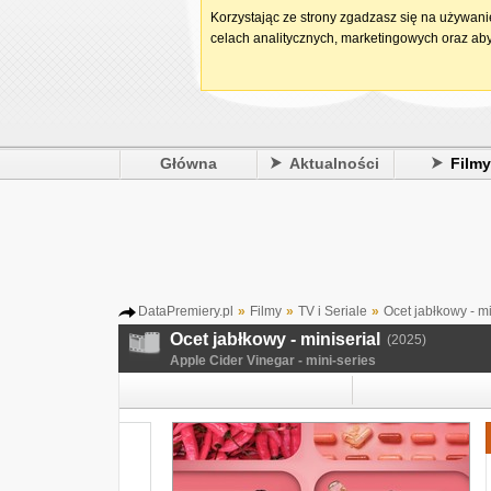
Korzystając ze strony zgadzasz się na używan
celach analitycznych, marketingowych oraz aby
Główna
Aktualności
Film
DataPremiery.pl
»
Filmy
»
TV i Seriale
»
Ocet jabłkowy - mi
Ocet jabłkowy - miniserial
(2025)
Apple Cider Vinegar - mini-series