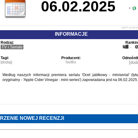
06.02.2025
zgłoś popr
INFORMACJE
Rodzaj:
Rankin
TV i Seriale
-
Tagi:
Producent:
Odnośnik
[dodaj]
Netflix
[doda
Według naszych informacji premiera serialu 'Ocet jabłkowy - miniserial' (tytu
oryginalny - 'Apple Cider Vinegar - mini-series') zapowiadana jest na 06.02.2025.
RZENIE NOWEJ RECENZJI