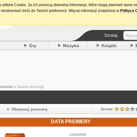
ie plików Cookie. Za ich pomocą zbieramy informacje, które mogą stanowić dane o
15. urodziny DataPremiery.pl
 dostosować treść do Twoich preferencji. Więcej informacji znajdziesz w
Polityce 
Szukaj:
y
Gry
Muzyka
Książki
niserial
»
Napisz recenzję
Obserwuj premierę
Ocena:
DATA PREMIERY
czwartek