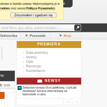
Logowanie
sobowe w świetle ustawy. Wykorzystujemy je w
Cookies
oraz naszej
Polityce Prywatności
.
Zrozumiałem i zgadzam się
Elektronika
Pozostałe
Moje
PREMIERA
Data premiery
Newsy
Opis
Recenzje
Komentarze
TV
NEWSY
(3.0)
Zwiastun serialu Ocet jabłkowy, czyli jak
zbudować karierę internetową na
kłamstwie o raku