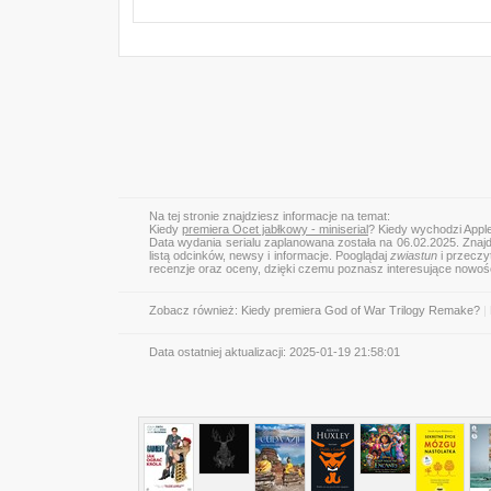
Na tej stronie znajdziesz informacje na temat:
Kiedy
premiera Ocet jabłkowy - miniserial
? Kiedy wychodzi Apple
Data wydania serialu zaplanowana została na 06.02.2025. Znajd
listą odcinków, newsy i informacje. Pooglądaj
zwiastun
i przeczyt
recenzje oraz oceny, dzięki czemu poznasz interesujące nowoś
Zobacz również:
Kiedy premiera God of War Trilogy Remake?
|
Data ostatniej aktualizacji:
2025-01-19 21:58:01