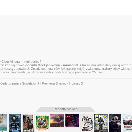
NOWE O
 Cider Vinegar - mini-series?
ziesz tutaj
nowe odcinki Ocet jabłkowy - miniserial
. A także dokładne daty emisji wraz z
aj naszą zapowiedź. Znajdziesz tutaj również galerię zdjęć, zwiastuny, trailery, klipy wideo,
ci oraz zapowiedzi, a także wszystkie nadchodzące premiery 2025 roku.
Kiedy premiera Scivelation?
|
Premiera Sherlock Holmes 3
Recently Viewed