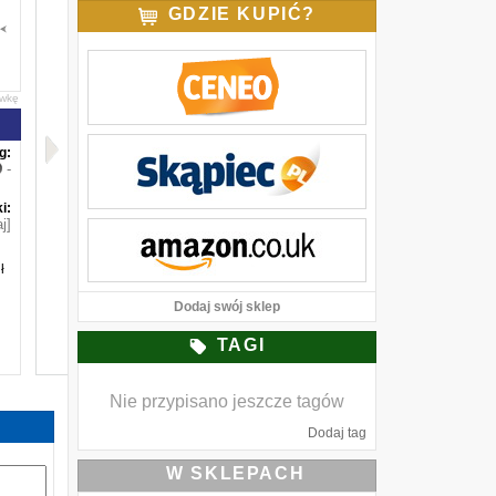
GDZIE KUPIĆ?
awkę
g:
-
i:
j]
ł
Dodaj swój sklep
TAGI
Nie przypisano jeszcze tagów
Dodaj tag
W SKLEPACH