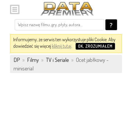
?
Informujemy, że serwis ten wykorzystuje pliki Cookie. Aby
dowiedzieć się więcej
kliknij tutaj
.
OK, ZROZUMIAŁEM
DP
»
Filmy
»
TV i Seriale
»
Ocet jabłkowy -
miniserial