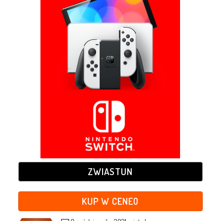
ZWIASTUN
KUP W CENEO