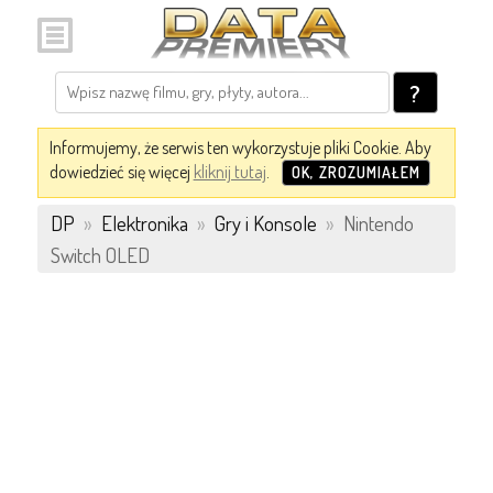
?
Informujemy, że serwis ten wykorzystuje pliki Cookie. Aby
dowiedzieć się więcej
kliknij tutaj
.
OK, ZROZUMIAŁEM
DP
»
Elektronika
»
Gry i Konsole
»
Nintendo
Switch OLED