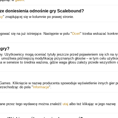
sze doniesienia odnośnie gry Scalebound?
sy
" znajdującej się w kolumnie po prawej stronie.
gować się na już istniejące. Następnie w polu "
Oceń
" trzeba wskazać konkre
 gry?
ny. Użytkownicy mogą oceniać tytuły jeszcze przed pojawieniem się ich na ry
 umożliwia późniejszą modyfikację przyznanych głosów – w tym celu użytko
a w serwisie to średnia ważona, gdzie waga głosu zależy przede wszystkim 
 Games. Kliknięcie w nazwę producenta spowoduje wyświetlenie innych gier p
przechodząc do pola "
Informacje
".
ydane przez tego wydawcę można znaleźć
utaj
albo też klikając w jego nazwę