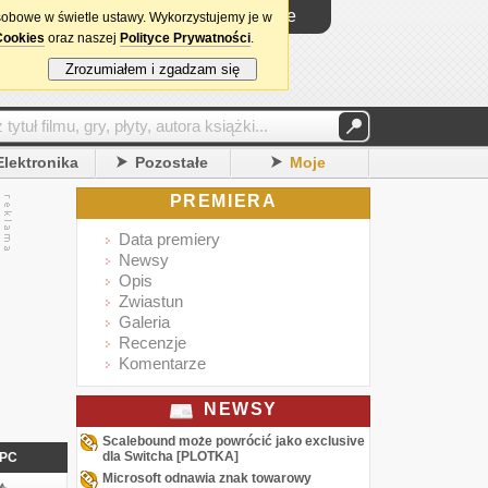
Logowanie
sobowe w świetle ustawy. Wykorzystujemy je w
Cookies
oraz naszej
Polityce Prywatności
.
Zrozumiałem i zgadzam się
Elektronika
Pozostałe
Moje
PREMIERA
Data premiery
Newsy
Opis
Zwiastun
Galeria
Recenzje
Komentarze
NEWSY
Scalebound może powrócić jako exclusive
dla Switcha [PLOTKA]
PC
Microsoft odnawia znak towarowy