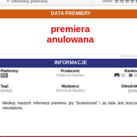
Obserwuj premierę
Oceń:
DATA PREMIERY
premiera
anulowana
zgłoś popr
INFORMACJE
Platformy:
Producent:
Rankin
PC
Platinum Games
58
5
Tagi:
Wydawca:
Odnośnik
[dodaj]
Microsoft Studios
[doda
Według naszych informacji premiera gry 'Scalebound' i jej data jest jeszcz
nieustalona.