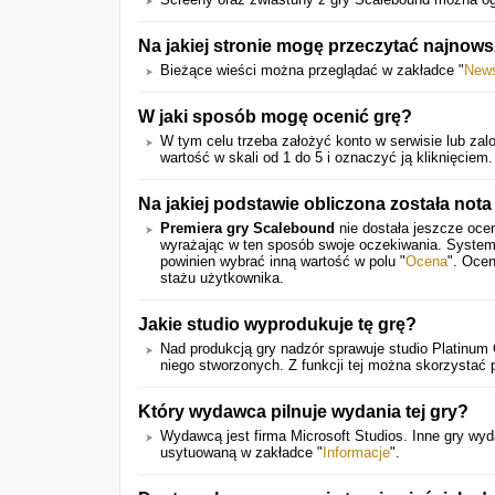
Na jakiej stronie mogę przeczytać najnow
Bieżące wieści można przeglądać w zakładce "
New
W jaki sposób mogę ocenić grę?
W tym celu trzeba założyć konto w serwisie lub zalo
wartość w skali od 1 do 5 i oznaczyć ją kliknięciem.
Na jakiej podstawie obliczona została nota
Premiera gry Scalebound
nie dostała jeszcze oce
wyrażając w ten sposób swoje oczekiwania. System
powinien wybrać inną wartość w polu "
Ocena
". Ocen
stażu użytkownika.
Jakie studio wyprodukuje tę grę?
Nad produkcją gry nadzór sprawuje studio Platinum
niego stworzonych. Z funkcji tej można skorzystać 
Który wydawca pilnuje wydania tej gry?
Wydawcą jest firma Microsoft Studios. Inne gry w
usytuowaną w zakładce "
Informacje
".