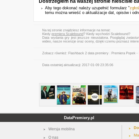
Dostrzegłem na waszej stronie nieścisłe 
Aby tego dokonać należy uzupełnić formularz "
zgło
temu można wnieść o aktualizacje dat, opisów i odn
Na tej stronie znajdziesz informacje na temat:
Kiedy
premiera Scalebound
? Kiedy wychodzi Scalebound?
Data wydania gry jest jeszcze nieustalona. Pooglądaj
zwiastu
wideo, nasze recenzje oraz oceny, dzięki czemu poznasz inter
Zobacz również:
Flashback 2 data premiery
|
Premiera Popek - 
Data ostatniej aktualizacji:
2017-01-09 23:35:06
DataPremiery.pl
Do
Wersja mobilna
Ma
O nas