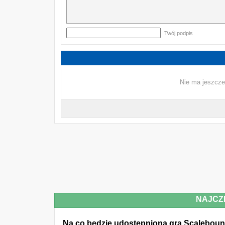
Twój podpis
Nie ma jeszcze
NAJCZ
Na co będzie udostępniona gra Scalebou