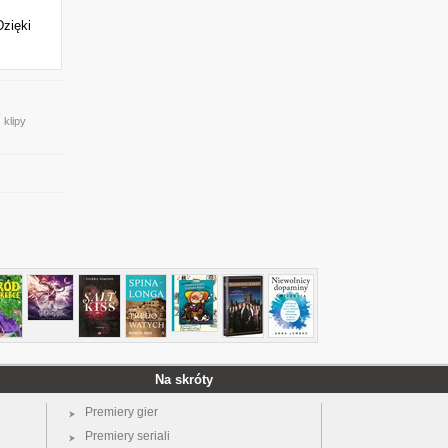
Dzięki
 klipy
Na skróty
Premiery gier
Premiery seriali