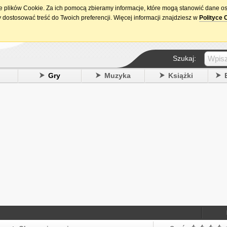
ie plików Cookie. Za ich pomocą zbieramy informacje, które mogą stanowić dane o
15. urodziny DataPremiery.pl
 dostosować treść do Twoich preferencji. Więcej informacji znajdziesz w
Polityce 
Szukaj:
y
Gry
Muzyka
Książki