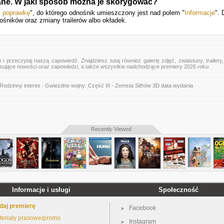
dane. W jaki sposób można je skorygować?
ś poprawkę
", do którego odnośnik umieszczony jest nad polem "
Informacje
". 
ośników oraz zmiany trailerów albo okładek.
n
i przeczytaj naszą zapowiedź. Znajdziesz tutaj również galerię zdjęć, zwiastuny, trailery,
esujące nowości oraz zapowiedzi, a także wszystkie nadchodzące premiery 2026 roku.
Rodzinny interes
|
Gwiezdne wojny: Część III - Zemsta Sithów 3D data wydania
Recently Viewed
Informacje i usługi
Społeczność
daj premierę
Facebook
teriały prasowe/promo
Instagram