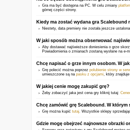
Gra ma być dostępna na PC. W celu zmiany
platfo
górnej części strony.
Kiedy ma zostać wydana gra Scalebound 
Niestety, data premiery nie została jeszcze ustalona
W jaki sposób można obserwować najświe
Aby dostawać najświeższe doniesienia o grze skorzy
Powiadomienia o zmianach zostaną wysłane na e-mail
Chcę napisać o grze innym osobom. W jak
Grę polecić można poprzez
polubienie strony w ser
umieszczone są na
pasku z opcjami
, który znajduje
W jakiej cenie mogę zakupić grę?
Żeby zobaczyć jaka jest cena gry kliknij tutaj:
Cene
Chcę zamówić grę Scalebound. W którym sk
Grę można kupić
tutaj
. Wszystkie sklepy sprzedając
Gdzie mogę obejrzeć najnowsze obrazki o
Screeny oraz zwiastuny z gry Scalebound można o