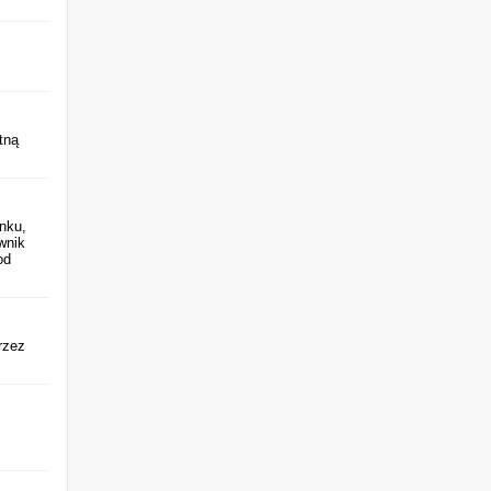
tną
nku,
wnik
od
rzez