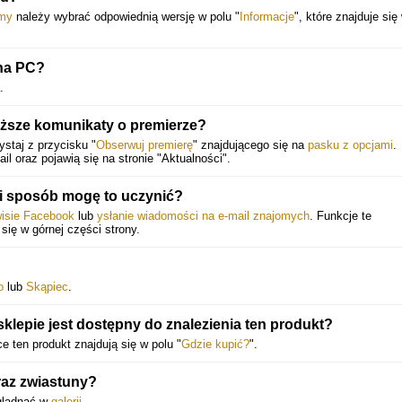
rmy
należy wybrać odpowiednią wersję w polu "
Informacje
", które znajduje się
na PC?
.
ższe komunikaty o premierze?
staj z przycisku "
Obserwuj premierę
" znajdującego się na
pasku z opcjami
.
 oraz pojawią się na stronie "Aktualności".
i sposób mogę to uczynić?
wisie Facebook
lub
ysłanie wiadomości na e-mail znajomych
. Funkcje te
 się w górnej części strony.
o
lub
Skąpiec
.
lepie jest dostępny do znalezienia ten produkt?
e ten produkt znajdują się w polu "
Gdzie kupić?
".
raz zwiastuny?
glądnąć w
galerii
.