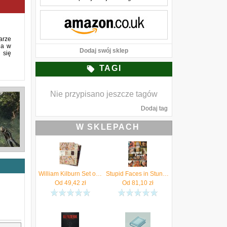
arze
ia w
Dodaj swój sklep
 się
TAGI
Nie przypisano jeszcze tagów
Dodaj tag
W SKLEPACH
William Kilburn Set of 3 Standard Notebooks
Stupid Faces in Stunning Paintings
Od
49,42
zł
Od
81,10
zł