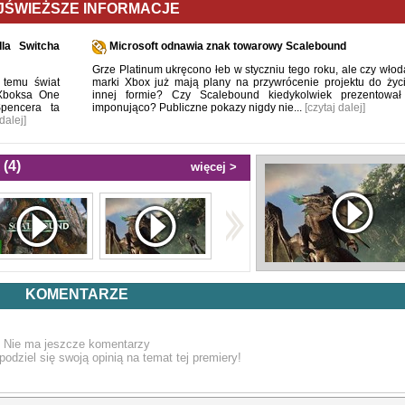
JŚWIEŻSZE INFORMACJE
la Switcha
Microsoft odnawia znak towarowy Scalebound
Grze Platinum ukręcono łeb w styczniu tego roku, ale czy włod
 temu świat
marki Xbox już mają plany na przywrócenie projektu do życ
 Xboksa One
innej formie? Czy Scalebound kiedykolwiek prezentował
Spencera ta
imponująco? Publiczne pokazy nigdy nie...
[czytaj dalej]
 dalej]
(4)
więcej >
KOMENTARZE
Nie ma jeszcze komentarzy
podziel się swoją opinią na temat tej premiery!