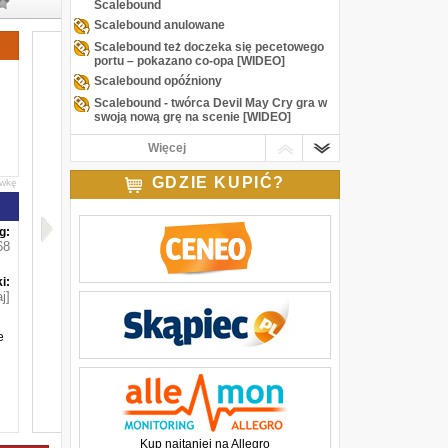
Scalebound
Scalebound anulowane
Scalebound też doczeka się pecetowego
portu – pokazano co-opa [WIDEO]
Scalebound opóźniony
Scalebound - twórca Devil May Cry gra w
swoją nową grę na scenie [WIDEO]
Twórca Bayonetty i Devil May Cry
Więcej
wściekły na Microsoft
E3 2014: Platinum Games dostarczy Xbox
GDZIE KUPIĆ?
awkę
One zupełnie nowy tytuł — Scalebound
g:
68
i:
j]
e
Kup najtaniej na Allegro