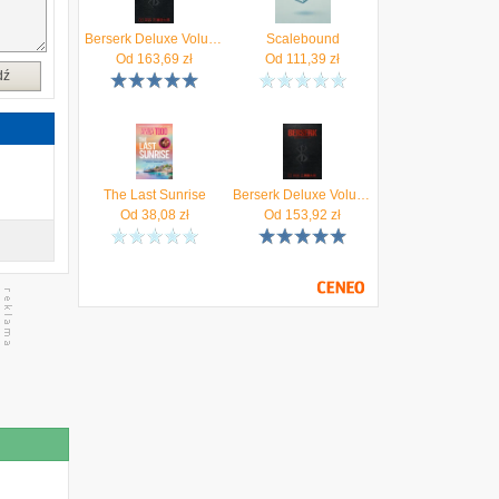
Berserk Deluxe Volume 2
Scalebound
Od
163,69
zł
Od
111,39
zł
dź
The Last Sunrise
Berserk Deluxe Volume 1
Od
38,08
zł
Od
153,92
zł