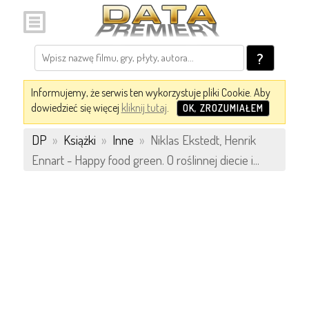
?
Informujemy, że serwis ten wykorzystuje pliki Cookie. Aby
dowiedzieć się więcej
kliknij tutaj
.
OK, ZROZUMIAŁEM
DP
»
Książki
»
Inne
»
Niklas Ekstedt, Henrik
Ennart - Happy food green. O roślinnej diecie i...