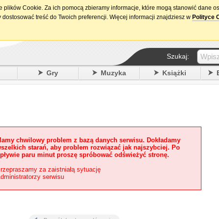
ie plików Cookie. Za ich pomocą zbieramy informacje, które mogą stanowić dane o
15. urodziny DataPremiery.pl
 dostosować treść do Twoich preferencji. Więcej informacji znajdziesz w
Polityce 
Szukaj:
y
Gry
Muzyka
Książki
amy chwilowy problem z bazą danych serwisu. Dokładamy
szelkich starań, aby problem rozwiązać jak najszybciej. Po
pływie paru minut proszę spróbować odświeżyć stronę.
rzepraszamy za zaistniałą sytuację
dministratorzy serwisu