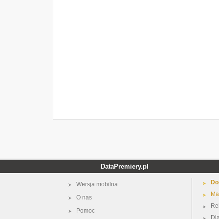
DataPremiery.pl
Do
Wersja mobilna
Ma
O nas
Re
Pomoc
Dl