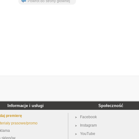
Powrót do strony głównej
Informacje i usługi
Społeczność
daj premierę
Facebook
teriały prasowe/promo
Instagram
klama
YouTube
a sklepów