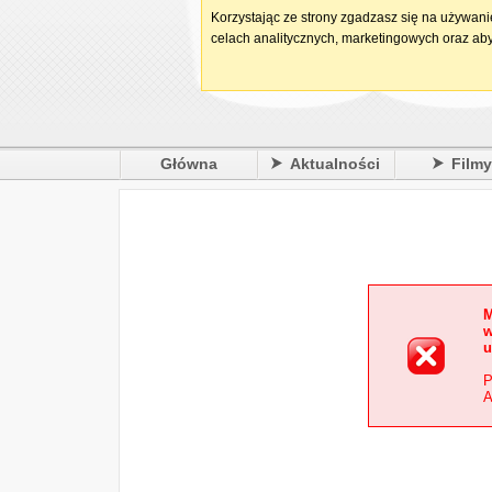
Korzystając ze strony zgadzasz się na używan
celach analitycznych, marketingowych oraz aby
Główna
Aktualności
Film
M
w
u
P
A