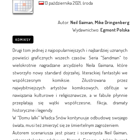
13 października 2021, środa
Autor:
Neil Gaiman, Mike Dringenberg
Wydawnictwo:
Egmont Polska
KOMIKSY
Drugi tom jednej z najpopularniejszych i najbardziej uznanych
powieści graficznych wszech czasów. Seria "Sandman" to
wielokrotnie nagradzane arcydzieło Neila Gaimana, które
stworzyło nowy standard dojrzałej, literackiej fantastyki we
współczesnym komiksie. Zilustrowana przez
najwybitniejszych artystów komiksowych, obfituje w
nawiązania kulturowe i religioznawcze, a w fabule płynnie
przeplatają się wątki współczesne, fikcja, dramaty
historyczne i legendy.
W "Domu lalki" Władca Snów kontynuuje odbudowę swojego
świata, musi też zmierzyć się ze śmiertelnym zagrożeniem.
Autorem scenariusza jest pisarz i scenarzysta Neil Gaiman,