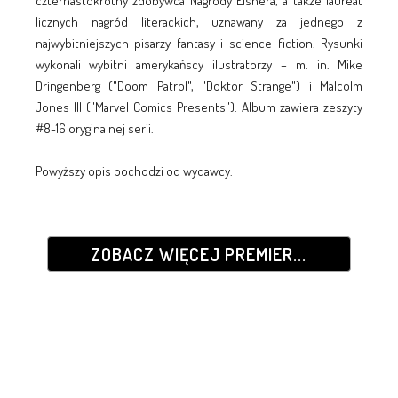
czternastokrotny zdobywca Nagrody Eisnera, a także laureat
licznych nagród literackich, uznawany za jednego z
najwybitniejszych pisarzy fantasy i science fiction. Rysunki
wykonali wybitni amerykańscy ilustratorzy – m. in. Mike
Dringenberg ("Doom Patrol", "Doktor Strange") i Malcolm
Jones III ("Marvel Comics Presents"). Album zawiera zeszyty
#8-16 oryginalnej serii.
Powyższy opis pochodzi od wydawcy.
ZOBACZ WIĘCEJ PREMIER...