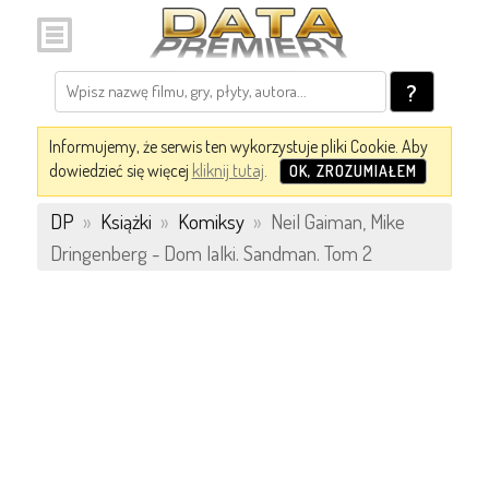
?
Informujemy, że serwis ten wykorzystuje pliki Cookie. Aby
dowiedzieć się więcej
kliknij tutaj
.
OK, ZROZUMIAŁEM
DP
»
Książki
»
Komiksy
»
Neil Gaiman, Mike
Dringenberg - Dom lalki. Sandman. Tom 2