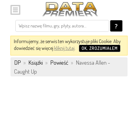
?
Informujemy, że serwis ten wykorzystuje pliki Cookie. Aby
dowiedzieć się więcej
kliknij tutaj
.
OK, ZROZUMIAŁEM
DP
»
Książki
»
Powieść
»
Navessa Allen -
Caught Up