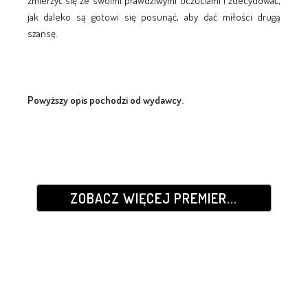
zmierzyć się ze swoimi prawdziwymi uczuciami i zdecydować,
jak daleko są gotowi się posunąć, aby dać miłości drugą
szansę.
Powyższy opis pochodzi od wydawcy.
ZOBACZ WIĘCEJ PREMIER...