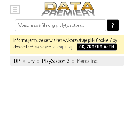
?
Informujemy, że serwis ten wykorzystuje pliki Cookie. Aby
dowiedzieć się więcej
kliknij tutaj
.
OK, ZROZUMIAŁEM
DP
»
Gry
»
PlayStation 3
»
Mercs Inc.