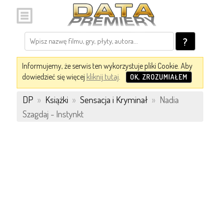
?
Informujemy, że serwis ten wykorzystuje pliki Cookie. Aby
dowiedzieć się więcej
kliknij tutaj
.
OK, ZROZUMIAŁEM
DP
»
Książki
»
Sensacja i Kryminał
»
Nadia
Szagdaj - Instynkt