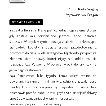
Autor:
Nadia Szagdaj
Wydawnictwo:
Dragon
SENSACJA I KRYMINAŁ
Inspektor Beniamin Merle jest już jedną nogą na emeryturze,
gdy zostaje mu przydzielone jeszcze jedno, ostatnie
śledztwo. W płytkim grobie zostają znalezione rozkładające
się zwłoki kobiety z odciętą głową, przydrutowaną z
powrotem do ciała. Wiele szczegółów tej zbrodni przypomina
Merlemu starą sprawę, której nigdy nie udało mu się
rozwiązać. Czy Potwór z Wrocławia wrócił do gry, czy ma
genialnego naśladowcę?
Kaja Danielewicz kilka tygodni temu wzięła wolne do
odwołania i zniknęła – nikt nie wie, gdzie się zaszyła. Seria
okrutnych zbrodni fascynuje ją i wywabia z ukrycia. Kaja
postanawia pomóc inspektorowi, gdyż czuje się w jakiś dziwny
sposób związana z nieuchwytnym mordercą...
Powyższy opis pochodzi od wydawcy.