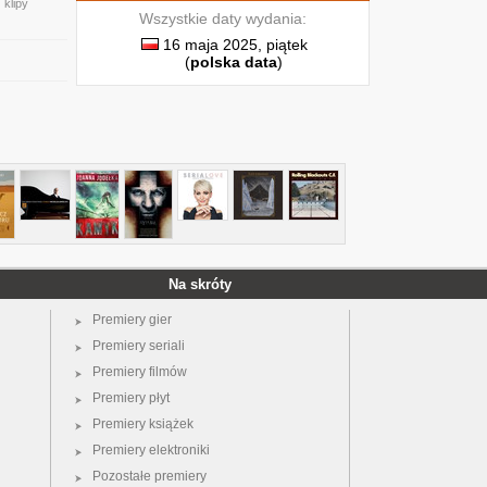
 klipy
Wszystkie daty wydania:
16 maja 2025, piątek
(
polska data
)
Na skróty
Premiery gier
Premiery seriali
Premiery filmów
Premiery płyt
Premiery książek
Premiery elektroniki
Pozostałe premiery