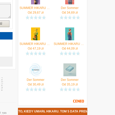
SUMMER HIKARU DIED V05
Der Sommer
Od
29,67
zł
Od
34,69
zł
dź
SUMMER HIKARU DIED V03
SUMMER HIKARU DIED V02
Od
47,19
zł
Od
44,09
zł
Der Sommer
Der Sommer
Od
30,49
zł
Od
35,19
zł
 - LATO, KIEDY UMARŁ HIKARU. TOM 5 DATA PREMIERY
U nas