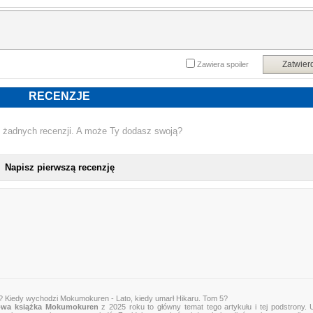
Zatwier
Zawiera spoiler
RECENZJE
 żadnych recenzji. A może Ty dodasz swoją?
Napisz pierwszą recenzję
? Kiedy wychodzi Mokumokuren - Lato, kiedy umarł Hikaru. Tom 5?
NOWA KSIĄŻKA MOKUMOKUREN
wa książka Mokumokuren
z 2025 roku to główny temat tego artykułu i tej podstrony. 