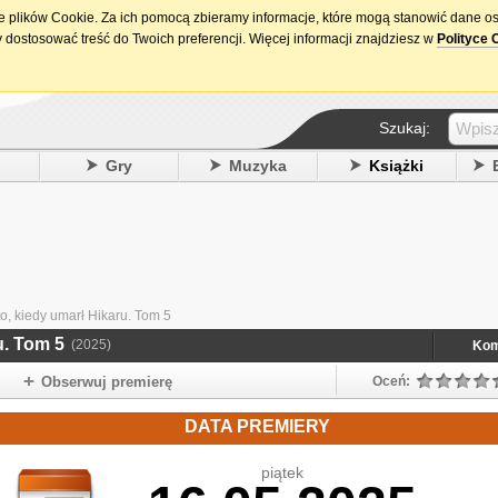
ie plików Cookie. Za ich pomocą zbieramy informacje, które mogą stanowić dane o
15. urodziny DataPremiery.pl
 dostosować treść do Twoich preferencji. Więcej informacji znajdziesz w
Polityce 
Szukaj:
y
Gry
Muzyka
Książki
, kiedy umarł Hikaru. Tom 5
u. Tom 5
(2025)
Kom
Obserwuj premierę
Oceń:
DATA PREMIERY
piątek