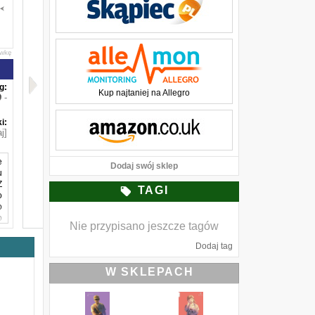
awkę
g:
Kup najtaniej na Allegro
-
i:
j]
e
Dodaj swój sklep
u
Z
TAGI
o
o
o
Nie przypisano jeszcze tagów
w
Dodaj tag
W SKLEPACH