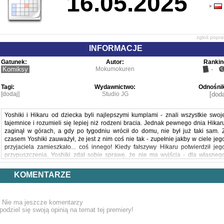
16.05.2025
zgłoś popr
INFORMACJE
Gatunek:
Autor:
Rankin
Komiksy
Mokumokuren
-
Tagi:
Wydawnictwo:
Odnośnik
[dodaj]
Studio JG
[doda
Yoshiki i Hikaru od dziecka byli najlepszymi kumplami - znali wszystkie swoj
tajemnice i rozumieli się lepiej niż rodzeni bracia. Jednak pewnego dnia Hikar
zaginął w górach, a gdy po tygodniu wrócił do domu, nie był już taki sam. 
czasem Yoshiki zauważył, że jest z nim coś nie tak - zupełnie jakby w ciele jeg
przyjaciela zamieszkało... coś innego! Kiedy fałszywy Hikaru potwierdził jeg
przypuszczenia, Yoshiki zdał sobie sprawę, że nie ma wyjścia - dla własneg
dobra musi dalej trwać u boku istoty podszywającej się pod Hikaru. Tymczasem 
wiosce zaczyna dochodzić do niepokojących incydentów…
KOMENTARZE
Powyższy opis pochodzi od wydawcy.
Nie ma jeszcze komentarzy
podziel się swoją opinią na temat tej premiery!