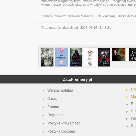
znajdziesz fragmenty tego utworu literackiego. Pooglądaj
zwias
wideo, nasze recenzje oraz oceny, dzięki czemu poznasz inter
Zobacz również:
Premiera Soulless - [New Album]
|
Darksiders 
Data ostatniej aktualizacji:
2025-05-15 15:43:21
DataPremiery.pl
Do
Wersja mobilna
Ma
O nas
Re
Pomoc
Dl
Regulamin
Wi
Polityka Prywatności
Do
Polityka Cookies