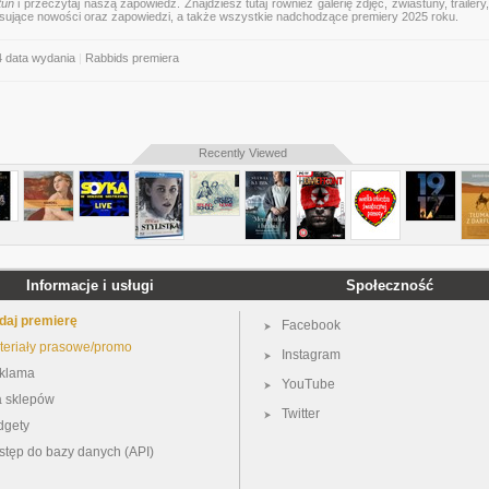
tun
i przeczytaj naszą zapowiedź. Znajdziesz tutaj również galerię zdjęć, zwiastuny, trailery,
esujące nowości oraz zapowiedzi, a także wszystkie nadchodzące premiery 2025 roku.
4 data wydania
|
Rabbids premiera
Recently Viewed
Informacje i usługi
Społeczność
daj premierę
Facebook
teriały prasowe/promo
Instagram
klama
YouTube
a sklepów
Twitter
dgety
stęp do bazy danych (API)