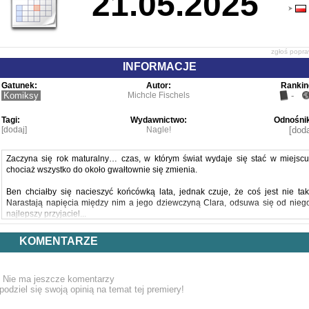
21.05.2025
zgłoś popr
INFORMACJE
Gatunek:
Autor:
Rankin
Komiksy
Michcle Fischels
-
Tagi:
Wydawnictwo:
Odnośnik
[dodaj]
Nagle!
[doda
Zaczyna się rok maturalny… czas, w którym świat wydaje się stać w miejscu
chociaż wszystko do około gwałtownie się zmienia.
Ben chciałby się nacieszyć końcówką lata, jednak czuje, że coś jest nie tak
Narastają napięcia między nim a jego dziewczyną Clara, odsuwa się od nieg
najlepszy przyjaciel...
Michele Fischeles, autorka "Outline", z niezwykłym wyczuciem i czułością ukazuj
KOMENTARZE
wyjątkowy moment, w którym powoli zostawiamy za sobą dzieciństwo i 
ekscytacją zaczynamy spoglądać w niepewną przyszłość.
Nie ma jeszcze komentarzy
podziel się swoją opinią na temat tej premiery!
Powyższy opis pochodzi od wydawcy.