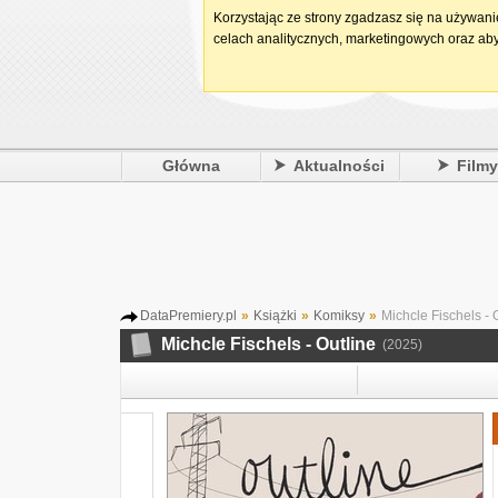
Korzystając ze strony zgadzasz się na używan
celach analitycznych, marketingowych oraz aby
Główna
Aktualności
Film
DataPremiery.pl
»
Książki
»
Komiksy
»
Michcle Fischels - 
Michcle Fischels - Outline
(2025)