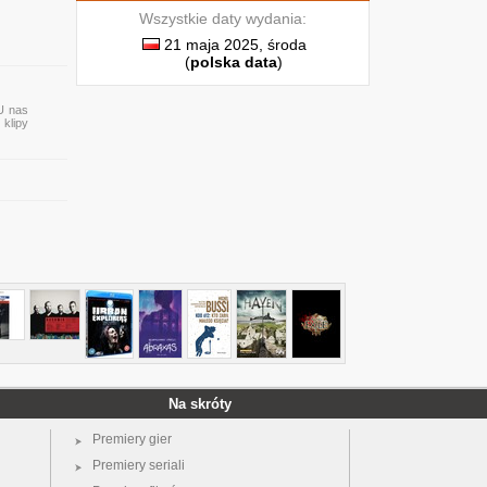
Wszystkie daty wydania:
21 maja 2025, środa
(
polska data
)
 U nas
 klipy
Na skróty
Premiery gier
Premiery seriali