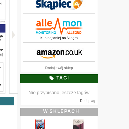
awkę
g:
Kup najtaniej na Allegro
-
i:
j]
,
Dodaj swój sklep
TAGI
.
o
Nie przypisano jeszcze tagów
e
Dodaj tag
z
W SKLEPACH