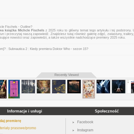
le Fischels - Outline?
a książka Michcle Fischels
z 2025 roku to główny temat tego artykułu i tej podstrony.
tun
i przeczytaj naszą zapowiedź. Znajdziesz tutaj również galerię zdjęć, zwiastuny, trailery,
esujące nowości oraz zapowiedzi, a także wszystkie nadchodzące premiery 2025 roku.
um]?
|
Subnautica 2
|
Kiedy premiera Doktor Who - sezon 15?
Recently Viewed
Informacje i usługi
Społeczność
daj premierę
Facebook
teriały prasowe/promo
Instagram