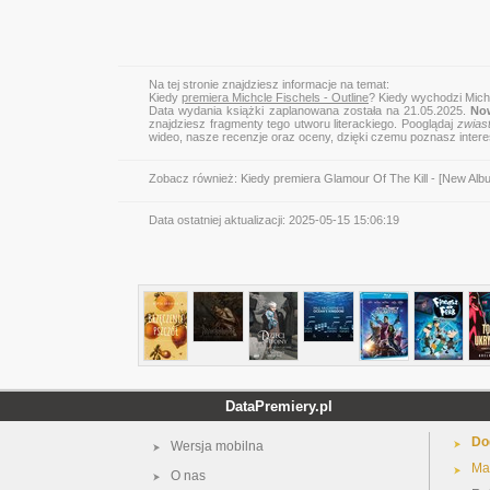
Na tej stronie znajdziesz informacje na temat:
Kiedy
premiera Michcle Fischels - Outline
? Kiedy wychodzi Michc
Data wydania książki zaplanowana została na 21.05.2025.
Now
znajdziesz fragmenty tego utworu literackiego. Pooglądaj
zwias
wideo, nasze recenzje oraz oceny, dzięki czemu poznasz inter
Zobacz również:
Kiedy premiera Glamour Of The Kill - [New Alb
Data ostatniej aktualizacji:
2025-05-15 15:06:19
DataPremiery.pl
Do
Wersja mobilna
Ma
O nas