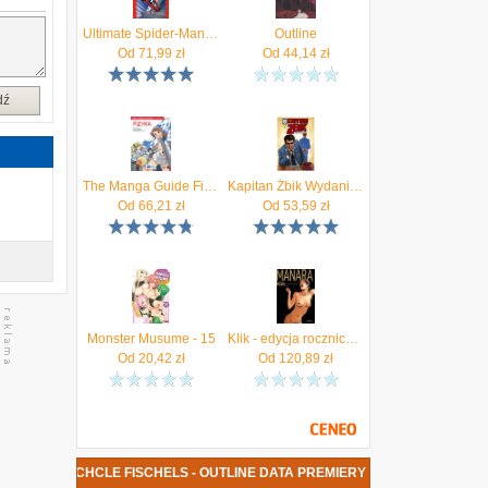
Ultimate Spider-Man. Tom 1
Outline
Od
71,99
zł
Od
44,14
zł
dź
The Manga Guide Fizyka - Nitta Hideo, Takatsu Keita, Ltd TREND-PRO Co.
Kapitan Żbik Wydanie zbiorcze Tom 1 - Władysław Krupka, Anna Kłodzińska, Zbigniew Sobala, Grzegorz Rosiński
Od
66,21
zł
Od
53,59
zł
Monster Musume - 15
Klik - edycja rocznicowa
Od
20,42
zł
Od
120,89
zł
SIĄŻKA MICHCLE FISCHELS - OUTLINE DATA PREMIERY