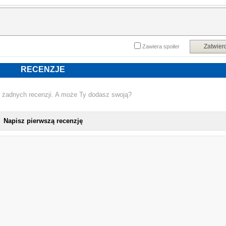
Zatwier
Zawiera spoiler
RECENZJE
 żadnych recenzji. A może Ty dodasz swoją?
Napisz pierwszą recenzję
NOWA K