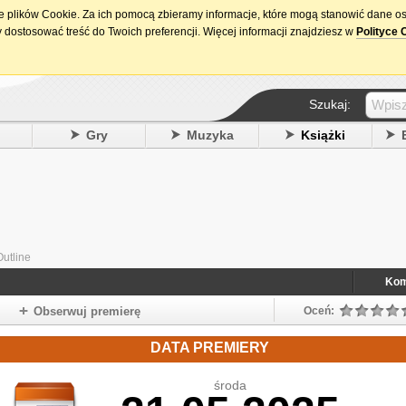
ie plików Cookie. Za ich pomocą zbieramy informacje, które mogą stanowić dane o
15. urodziny DataPremiery.pl
 dostosować treść do Twoich preferencji. Więcej informacji znajdziesz w
Polityce 
Szukaj:
y
Gry
Muzyka
Książki
Outline
Kom
Obserwuj premierę
Oceń:
DATA PREMIERY
środa