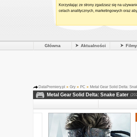
Korzystając ze strony zgadzasz się na używan
celach analitycznych, marketingowych oraz aby
Główna
Aktualności
Film
DataPremiery.pl
»
Gry
»
PC
»
Metal Gear Solid Delta: Sna
Metal Gear Solid Delta: Snake Eater
(20