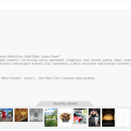
odzi Metal Gear Solid Delta: Snake Eater?
ądaj
zwiastun
i przeczytaj naszą zapowiedź. Znajdziesz tutaj również galerię zdjęć, zwia
mu poznasz interesujące nowości oraz zapowiedzi, a także wszystkie nadchodzące premier
: Witch Hunters - sezon 1
|
Star Wars Zero Company data wydania
Recently Viewed