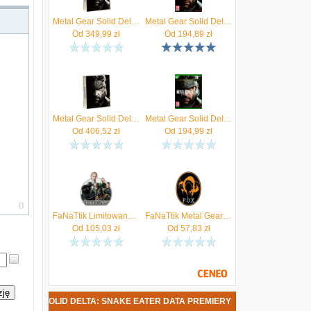
Metal Gear Solid Delta Snake Eater Edycja Deluxe (Gra PS5)
Metal Gear Solid Delta Snake Eater (Gra PS5)
Od
349,99
zł
Od
194,89
zł
Metal Gear Solid Delta Snake Eater Edycja Deluxe (Gra Xbox Series X)
Metal Gear Solid Delta Snake Eater (Gra Xbox Series X)
Od
406,52
zł
Od
194,99
zł
FaNaTtik Limitowana Edycja Medalionu Cobra Unit Metal Gear Solid Delta 5000szt.
FaNaTtik Metal Gear Solid Delta Pin Badge Fox Limited Edition
Od
105,03
zł
Od
57,83
zł
zję
TAL GEAR SOLID DELTA: SNAKE EATER DATA PREMIERY