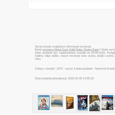
Na tej stronie znajdziesz informacje na temat:
Kiedy
premiera Metal Gear Solid Delta: Snake Eater
? Kiedy wych
Data wydania gry zaplanowana została na 28.08.2025. Poogl
trailery, klipy wideo, nasze recenzje oraz oceny, dzięki cze
roku.
Zobacz również:
1670 - sezon 3 data wydania
|
Hansel & Gretel
Data ostatniej aktualizacji:
2025-02-06 14:50:20