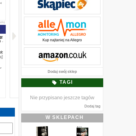
awkę
g:
Kup najtaniej na Allegro
-
i:
j]
'
Dodaj swój sklep
TAGI
Nie przypisano jeszcze tagów
Dodaj tag
W SKLEPACH