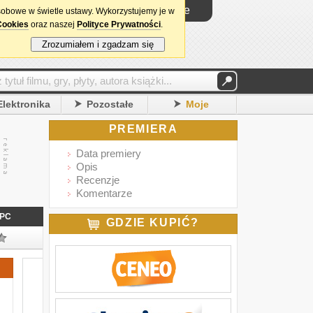
Logowanie
sobowe w świetle ustawy. Wykorzystujemy je w
Cookies
oraz naszej
Polityce Prywatności
.
Zrozumiałem i zgadzam się
Elektronika
Pozostałe
Moje
PREMIERA
Data premiery
Opis
Recenzje
Komentarze
PC
GDZIE KUPIĆ?