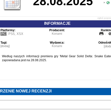
28.08.2025
zgłoś popr
INFORMACJE
Platformy:
Producent:
Rankin
PC
,
PS5
,
XSX
Konami
-
Tagi:
Wydawca:
Odnośnik
[dodaj]
Konami
[doda
Według naszych informacji premiera gry 'Metal Gear Solid Delta: Snake Eater
zapowiadana jest na 28.08.2025.
RZENIE NOWEJ RECENZJI