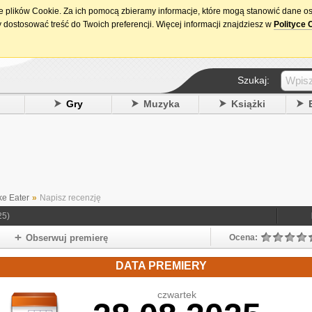
ie plików Cookie. Za ich pomocą zbieramy informacje, które mogą stanowić dane o
15. urodziny DataPremiery.pl
 dostosować treść do Twoich preferencji. Więcej informacji znajdziesz w
Polityce 
Szukaj:
y
Gry
Muzyka
Książki
ke Eater
»
Napisz recenzję
25)
Obserwuj premierę
Ocena:
DATA PREMIERY
czwartek