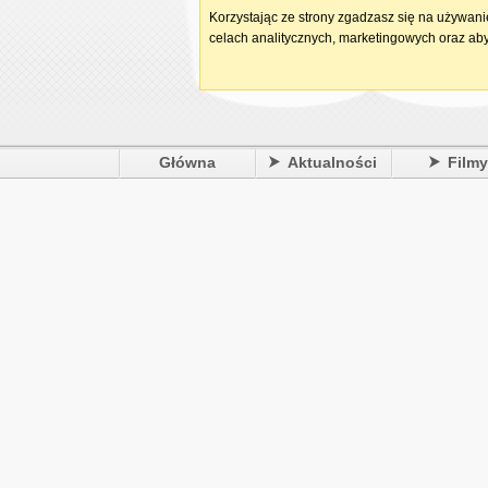
Korzystając ze strony zgadzasz się na używan
celach analitycznych, marketingowych oraz aby
Główna
Aktualności
Film