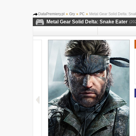
DataPremiery.pl
»
Gry
»
PC
»
Metal Gear Solid Delta: Sna
Metal Gear Solid Delta: Snake Eater
(20