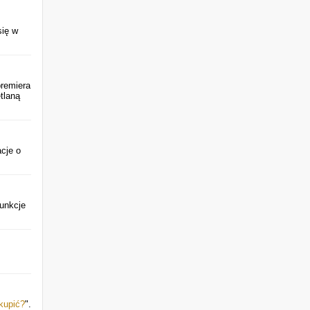
się w
premiera
tlaną
acje o
Funkcje
kupić?
".