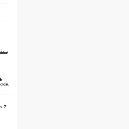
oddać
ch
 głosu
h. Z