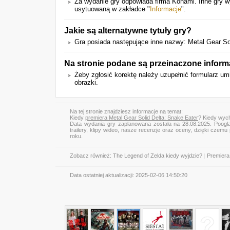
Za wydanie gry odpowiada firma Konami. Inne gry
usytuowaną w zakładce "
Informacje
".
Jakie są alternatywne tytuły gry?
Gra posiada następujące inne nazwy: Metal Gear So
Na stronie podane są przeinaczone inform
Żeby zgłosić korektę należy uzupełnić formularz 
obrazki.
Na tej stronie znajdziesz informacje na temat:
Kiedy
premiera Metal Gear Solid Delta: Snake Eater
? Kiedy wych
Data wydania gry zaplanowana została na 28.08.2025. Poogl
trailery, klipy wideo, nasze recenzje oraz oceny, dzięki cze
roku.
Zobacz również:
The Legend of Zelda kiedy wyjdzie?
|
Premiera
Data ostatniej aktualizacji:
2025-02-06 14:50:20