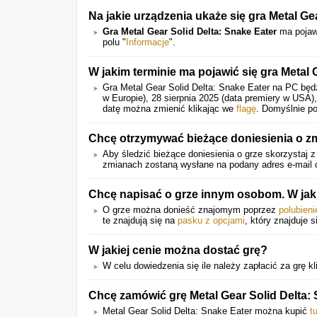
Na jakie urządzenia ukaże się gra Metal Ge
Gra Metal Gear Solid Delta: Snake Eater
ma pojaw
polu "
Informacje
".
W jakim terminie ma pojawić się gra Metal 
Gra Metal Gear Solid Delta: Snake Eater na PC będ
w Europie), 28 sierpnia 2025 (data premiery w USA), 
datę można zmienić klikając we
flagę
. Domyślnie p
Chcę otrzymywać bieżące doniesienia o z
Aby śledzić bieżące doniesienia o grze skorzystaj z
zmianach zostaną wysłane na podany adres e-mail o
Chcę napisać o grze innym osobom. W jak
O grze można donieść znajomym poprzez
polubien
te znajdują się na
pasku z opcjami
, który znajduje s
W jakiej cenie można dostać grę?
W celu dowiedzenia się ile należy zapłacić za grę kli
Chcę zamówić grę Metal Gear Solid Delta: 
Metal Gear Solid Delta: Snake Eater można kupić
tu