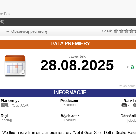
ke Eater
25)
Obserwuj premierę
Oceń:
DATA PREMIERY
czwartek
28.08.2025
zgłoś popr
INFORMACJE
Platformy:
Producent:
Rankin
PC
,
PS5
,
XSX
Konami
-
Tagi:
Wydawca:
Odnośnik
[dodaj]
Konami
[doda
Według naszych informacji premiera gry 'Metal Gear Solid Delta: Snake Eater