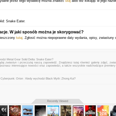
 wydane przez tego wydawcę można znaleźć
utaj
albo też klikając w jego nazw
lid: Snake Eater.
acje. W jaki sposób można je skorygować?
umieszczony
tutaj
. Zgłosić można niepoprawne daty wydania, opisy, zwiastuny 
odzi Metal Gear Solid Delta: Snake Eater?
ądaj
zwiastun
i przeczytaj naszą zapowiedź. Znajdziesz tutaj również galerię zdjęć, zwia
mu poznasz interesujące nowości oraz zapowiedzi, a także wszystkie nadchodzące premier
 Cyberpunk: Orion
|
Kiedy wychodzi Black Myth: Zhong Kui?
Recently Viewed