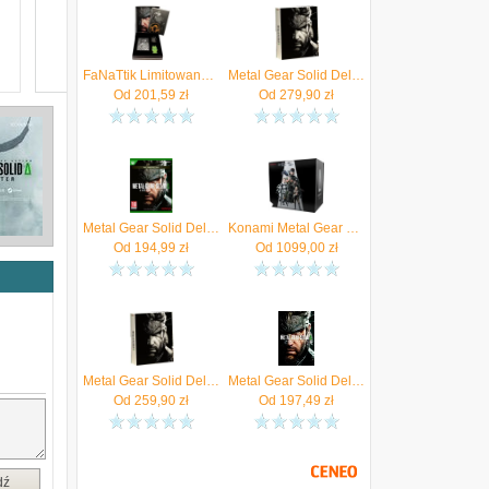
FaNaTtik Limitowana Edycja Zestawu Kolekcjonerskiego Metal Gear Solid Delta
Metal Gear Solid Delta Snake Eater Edycja Deluxe (Gra Xbox Series X)
Od
201,59
zł
Od
279,90
zł
Metal Gear Solid Delta Snake Eater (Gra Xbox Series X)
Konami Metal Gear Solid Delta: Snake Eater Collectors Box
Od
194,99
zł
Od
1099,00
zł
Metal Gear Solid Delta Snake Eater Edycja Deluxe (Gra PS5)
Metal Gear Solid Delta Snake Eater Pre-Order Bonus (Xbox One Key)
Od
259,90
zł
Od
197,49
zł
dź