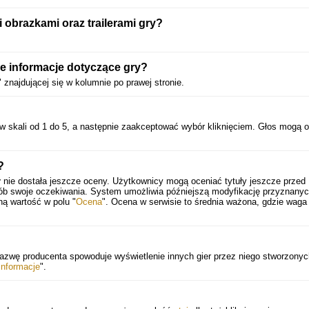
obrazkami oraz trailerami gry?
e informacje dotyczące gry?
" znajdującej się w kolumnie po prawej stronie.
w skali od 1 do 5, a następnie zaakceptować wybór kliknięciem. Głos mogą 
?
r
nie dostała jeszcze oceny. Użytkownicy mogą oceniać tytuły jeszcze przed
sób swoje oczekiwania. System umożliwia późniejszą modyfikację przyznany
ną wartość w polu "
Ocena
". Ocena w serwisie to średnia ważona, gdzie waga
nazwę producenta spowoduje wyświetlenie innych gier przez niego stworzonyc
Informacje
".