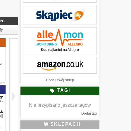
PC
Kup najtaniej na Allegro
Dodaj swój sklep
awkę
TAGI
g:
-
Nie przypisano jeszcze tagów
i:
Dodaj tag
j]
W SKLEPACH
'