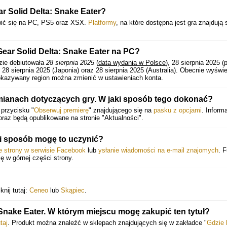
ar Solid Delta: Snake Eater?
ić się na PC, PS5 oraz XSX.
Platformy
, na które dostępna jest gra znajdują 
Gear Solid Delta: Snake Eater na PC?
zie debiutowała
28 sierpnia 2025
(
data wydania w Polsce
), 28 sierpnia 2025 (
28 sierpnia 2025 (Japonia) oraz 28 sierpnia 2025 (Australia).
Obecnie wyświe
okazywany region można zmienić w ustawieniach konta.
mianach dotyczących gry. W jaki sposób tego dokonać?
 przycisku "
Obserwuj premierę
" znajdującego się na
pasku z opcjami
. Inform
raz będą opublikowane na stronie "Aktualności".
i sposób mogę to uczynić?
ie strony w serwisie Facebook
lub
ysłanie wiadomości na e-mail znajomych
. 
ię w górnej części strony.
knij tutaj:
Ceneo
lub
Skąpiec
.
Snake Eater. W którym miejscu mogę zakupić ten tytuł?
taj
. Produkt można znaleźć w sklepach znajdujących się w zakładce "
Gdzie 