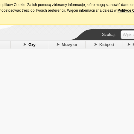
ie plików Cookie. Za ich pomocą zbieramy informacje, które mogą stanowić dane o
15. urodziny DataPremiery.pl
 dostosować treść do Twoich preferencji. Więcej informacji znajdziesz w
Polityce 
Szukaj:
y
Gry
Muzyka
Książki