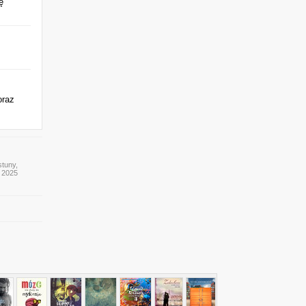
ę
oraz
stuny,
y 2025