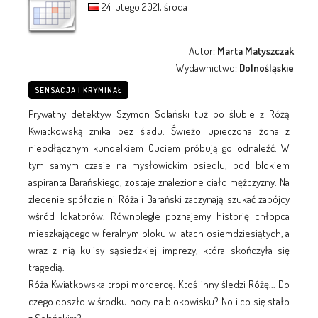
24 lutego 2021, środa
Autor:
Marta Matyszczak
Wydawnictwo:
Dolnośląskie
SENSACJA I KRYMINAŁ
Prywatny detektyw Szymon Solański tuż po ślubie z Różą
Kwiatkowską znika bez śladu. Świeżo upieczona żona z
nieodłącznym kundelkiem Guciem próbują go odnaleźć. W
tym samym czasie na mysłowickim osiedlu, pod blokiem
aspiranta Barańskiego, zostaje znalezione ciało mężczyzny. Na
zlecenie spółdzielni Róża i Barański zaczynają szukać zabójcy
wśród lokatorów. Równolegle poznajemy historię chłopca
mieszkającego w feralnym bloku w latach osiemdziesiątych, a
wraz z nią kulisy sąsiedzkiej imprezy, która skończyła się
tragedią.
Róża Kwiatkowska tropi mordercę. Ktoś inny śledzi Różę... Do
czego doszło w środku nocy na blokowisku? No i co się stało