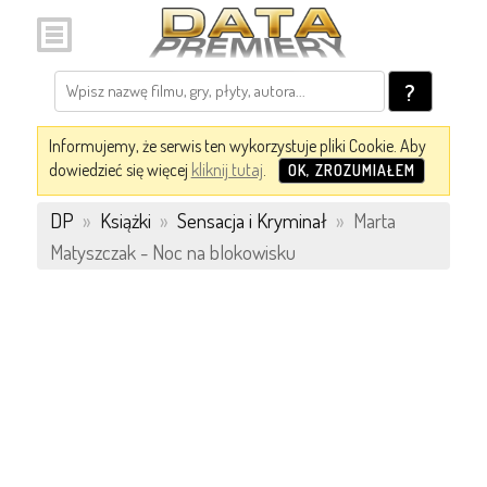
?
Informujemy, że serwis ten wykorzystuje pliki Cookie. Aby
dowiedzieć się więcej
kliknij tutaj
.
OK, ZROZUMIAŁEM
DP
»
Książki
»
Sensacja i Kryminał
»
Marta
Matyszczak - Noc na blokowisku