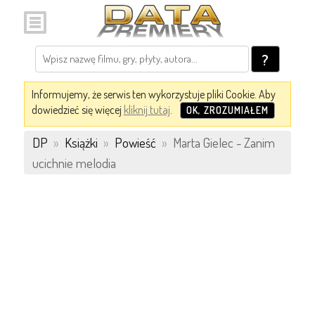
?
Informujemy, że serwis ten wykorzystuje pliki Cookie. Aby
dowiedzieć się więcej
kliknij tutaj
.
OK, ZROZUMIAŁEM
DP
»
Książki
»
Powieść
»
Marta Gielec - Zanim
ucichnie melodia