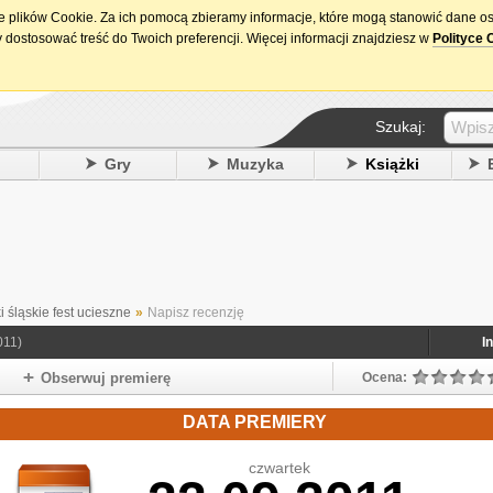
ie plików Cookie. Za ich pomocą zbieramy informacje, które mogą stanowić dane o
15. urodziny DataPremiery.pl
 dostosować treść do Twoich preferencji. Więcej informacji znajdziesz w
Polityce 
Szukaj:
y
Gry
Muzyka
Książki
 śląskie fest ucieszne
»
Napisz recenzję
011)
I
Obserwuj premierę
Ocena:
DATA PREMIERY
czwartek