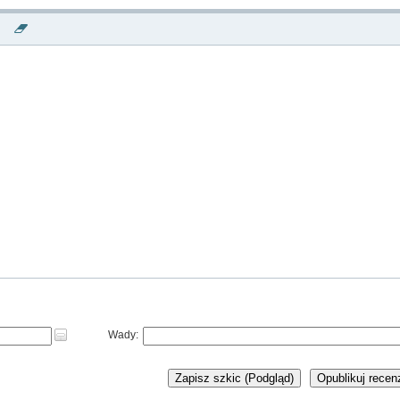
Wady:
Zapisz szkic (Podgląd)
Opublikuj recen
NOWA KSIĄŻKA MAREK SZOŁTY