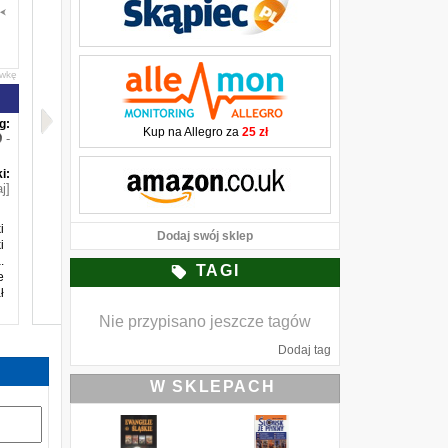
awkę
g:
Kup na Allegro za
25 zł
-
i:
j]
i
Dodaj swój sklep
i
.
TAGI
e
ł
Nie przypisano jeszcze tagów
Dodaj tag
W SKLEPACH