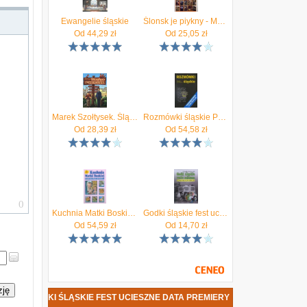
Ewangelie śląskie
Ślonsk je piykny - Marek Szołtysek
Od
44,29
zł
Od
25,05
zł
Marek Szołtysek. Śląskie podróże.
Rozmówki śląskie Podr.do nauki śląskiej godki - Marek Szołtysek
Od
28,39
zł
Od
54,58
zł
Kuchnia Matki Boskiej. Co jadł Jezus, Maryja, apostołowie.
Godki śląskie fest ucieszne + CD MP3
Od
54,59
zł
Od
14,70
zł
zję
SEK - GODKI ŚLĄSKIE FEST UCIESZNE DATA PREMIERY