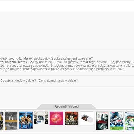
 Kiedy wychodzi Marek Szołtysek - Godki śląskie fest ucieszne?
wa książka Marek Szołtysek
z 2011 roku to główny temat tego artykułu i tej podstrony.
tun
i przeczytaj naszą zapowiedź. Znajdziesz tutaj również galerię zdjęć, zwiastuny, trailery,
esujące nowości oraz zapowiedzi, a także wszystkie nadchodzące premiery 2011 roku.
 Boosters kiedy wyjdzie?
|
Contraband kiedy wyjdzie?
Recently Viewed