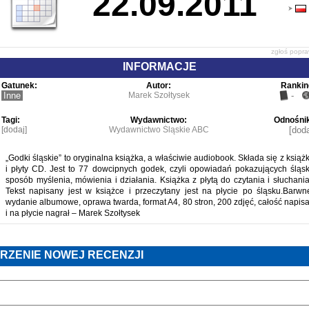
22.09.2011
zgłoś popr
INFORMACJE
Gatunek:
Autor:
Rankin
Inne
Marek Szołtysek
-
Tagi:
Wydawnictwo:
Odnośnik
[dodaj]
Wydawnictwo Śląskie ABC
[doda
„Godki śląskie” to oryginalna książka, a właściwie audiobook. Składa się z książk
i płyty CD. Jest to 77 dowcipnych godek, czyli opowiadań pokazujących śląsk
sposób myślenia, mówienia i działania. Książka z płytą do czytania i słuchania
Tekst napisany jest w książce i przeczytany jest na płycie po śląsku.Barwn
wydanie albumowe, oprawa twarda, format A4, 80 stron, 200 zdjęć, całość napisa
i na płycie nagrał – Marek Szołtysek
RZENIE NOWEJ RECENZJI