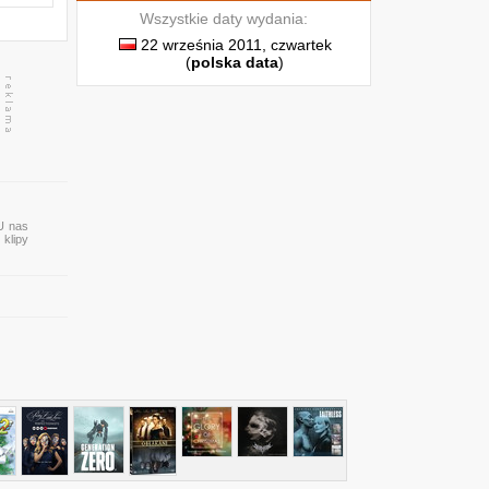
Wszystkie daty wydania:
22 września 2011, czwartek
(
polska data
)
 U nas
 klipy