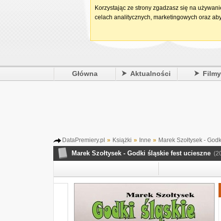
Korzystając ze strony zgadzasz się na używan
celach analitycznych, marketingowych oraz aby
Główna
Aktualności
Film
DataPremiery.pl
»
Książki
»
Inne
»
Marek Szołtysek - Godki
Marek Szołtysek - Godki śląskie fest ucieszne
(2