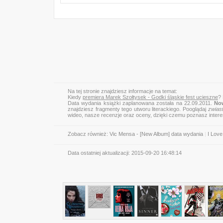
Na tej stronie znajdziesz informacje na temat:
Kiedy
premiera Marek Szołtysek - Godki śląskie fest ucieszne
?
Data wydania książki zaplanowana została na 22.09.2011.
No
znajdziesz fragmenty tego utworu literackiego. Pooglądaj
zwias
wideo, nasze recenzje oraz oceny, dzięki czemu poznasz inter
Zobacz również:
Vic Mensa - [New Album] data wydania
|
I Love
Data ostatniej aktualizacji:
2015-09-20 16:48:14