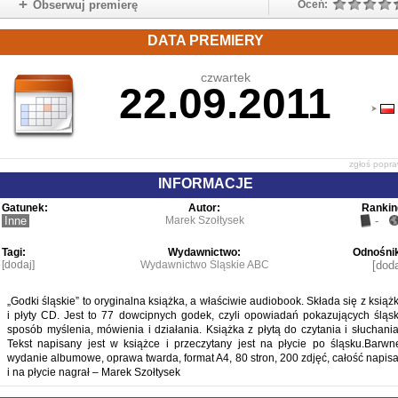
Obserwuj premierę
Oceń:
DATA PREMIERY
czwartek
22.09.2011
zgłoś popr
INFORMACJE
Gatunek:
Autor:
Rankin
Inne
Marek Szołtysek
-
Tagi:
Wydawnictwo:
Odnośnik
[dodaj]
Wydawnictwo Śląskie ABC
[doda
„Godki śląskie” to oryginalna książka, a właściwie audiobook. Składa się z książk
i płyty CD. Jest to 77 dowcipnych godek, czyli opowiadań pokazujących śląsk
sposób myślenia, mówienia i działania. Książka z płytą do czytania i słuchania
Tekst napisany jest w książce i przeczytany jest na płycie po śląsku.Barwn
wydanie albumowe, oprawa twarda, format A4, 80 stron, 200 zdjęć, całość napisa
i na płycie nagrał – Marek Szołtysek