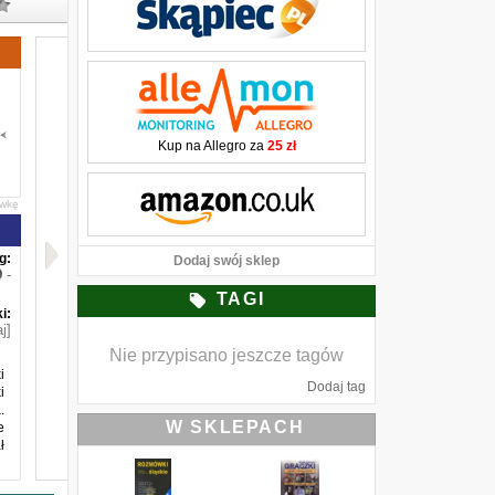
Kup na Allegro za
25 zł
awkę
g:
Dodaj swój sklep
-
TAGI
i:
j]
Nie przypisano jeszcze tagów
i
Dodaj tag
i
.
W SKLEPACH
e
ł