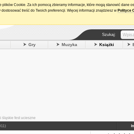
ie plików Cookie. Za ich pomocą zbieramy informacje, które mogą stanowić dane o
15. urodziny DataPremiery.pl
 dostosować treść do Twoich preferencji. Więcej informacji znajdziesz w
Polityce 
Szukaj:
y
Gry
Muzyka
Książki
 śląskie fest ucieszne
011)
I