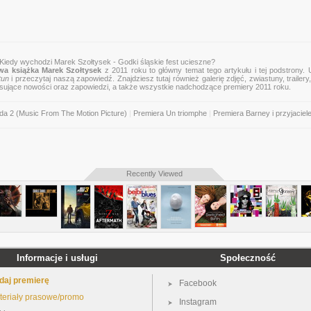
 Kiedy wychodzi Marek Szołtysek - Godki śląskie fest ucieszne?
wa książka Marek Szołtysek
z 2011 roku to główny temat tego artykułu i tej podstrony.
tun
i przeczytaj naszą zapowiedź. Znajdziesz tutaj również galerię zdjęć, zwiastuny, trailery,
esujące nowości oraz zapowiedzi, a także wszystkie nadchodzące premiery 2011 roku.
ada 2 (Music From The Motion Picture)
|
Premiera Un triomphe
|
Premiera Barney i przyjaciel
Recently Viewed
Informacje i usługi
Społeczność
daj premierę
Facebook
teriały prasowe/promo
Instagram