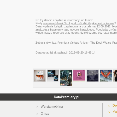
Na tej stronie znajdziesz informacje na temat:
Kiedy
premiera Marek Szołtysek - Godki śląskie fest ucieszne
?
Data wydania książki zaplanowana została na 22.09.2011.
No
znajdziesz fragmenty tego utworu literackiego. Pooglądaj
zwias
wideo, nasze recenzje oraz oceny, dzięki czemu poznasz inter
Zobacz również:
Premiera Various Artists - The Devil Wears Pr
Data ostatniej aktualizacji:
2015-09-20 16:48:14
DataPremiery.pl
Do
Wersja mobilna
Ma
O nas