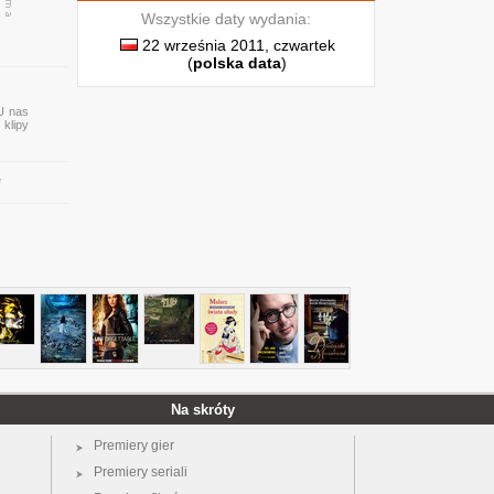
Wszystkie daty wydania:
22 września 2011, czwartek
(
polska data
)
 U nas
 klipy
e
Na skróty
Premiery gier
Premiery seriali