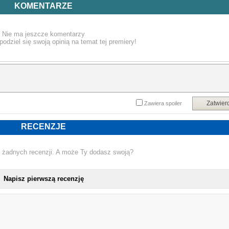
KOMENTARZE
Nie ma jeszcze komentarzy
podziel się swoją opinią na temat tej premiery!
Zatwier
Zawiera spoiler
RECENZJE
 żadnych recenzji. A może Ty dodasz swoją?
Napisz pierwszą recenzję
NOWA KSIĄŻKA MAREK SZOŁT