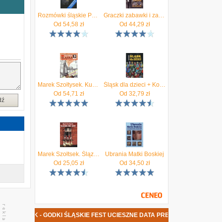
Rozmówki śląskie Podr.do nauki śląskiej godki - Marek Szołtysek
Graczki zabawki i zabawy śląskie - Marek Szołtysek
Od
54,58
zł
Od
44,29
zł
Marek Szołtysek. Kuchnia śląska.
Śląsk dla dzieci + Kolorowanka Śląskie zwierzaki
Od
54,71
zł
Od
32,79
zł
dź
Marek Szołtsek. Ślązoki nie gęsi.
Ubrania Matki Boskiej
Od
25,05
zł
Od
34,50
zł
YSEK - GODKI ŚLĄSKIE FEST UCIESZNE DATA PREMIERY