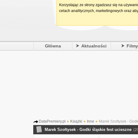
Korzystając ze strony zgadzasz się na używan
celach analitycznych, marketingowych oraz aby
Główna
Aktualności
Film
DataPremiery.pl
»
Książki
»
Inne
»
Marek Szołtysek - Godki
Marek Szołtysek - Godki śląskie fest ucieszne
(2