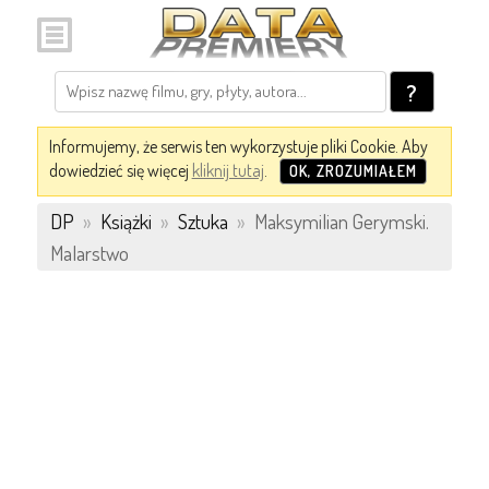
?
Informujemy, że serwis ten wykorzystuje pliki Cookie. Aby
dowiedzieć się więcej
kliknij tutaj
.
OK, ZROZUMIAŁEM
DP
»
Książki
»
Sztuka
»
Maksymilian Gerymski.
Malarstwo