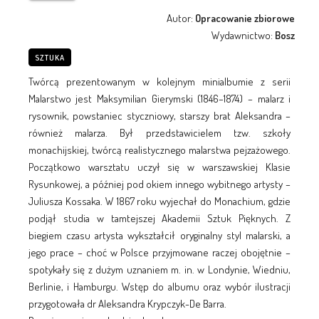
Autor:
Opracowanie zbiorowe
Wydawnictwo:
Bosz
SZTUKA
Twórcą prezentowanym w kolejnym minialbumie z serii
Malarstwo jest Maksymilian Gierymski (1846–1874) – malarz i
rysownik, powstaniec styczniowy, starszy brat Aleksandra –
również malarza. Był przedstawicielem tzw. szkoły
monachijskiej, twórcą realistycznego malarstwa pejzażowego.
Początkowo warsztatu uczył się w warszawskiej Klasie
Rysunkowej, a później pod okiem innego wybitnego artysty –
Juliusza Kossaka. W 1867 roku wyjechał do Monachium, gdzie
podjął studia w tamtejszej Akademii Sztuk Pięknych. Z
biegiem czasu artysta wykształcił oryginalny styl malarski, a
jego prace – choć w Polsce przyjmowane raczej obojętnie –
spotykały się z dużym uznaniem m. in. w Londynie, Wiedniu,
Berlinie, i Hamburgu. Wstęp do albumu oraz wybór ilustracji
przygotowała dr Aleksandra Krypczyk-De Barra.