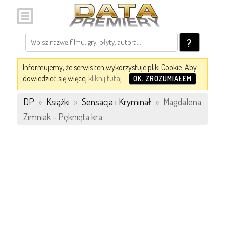
?
Informujemy, że serwis ten wykorzystuje pliki Cookie. Aby
dowiedzieć się więcej
kliknij tutaj
.
OK, ZROZUMIAŁEM
DP
»
Książki
»
Sensacja i Kryminał
»
Magdalena
Zimniak - Pęknięta kra