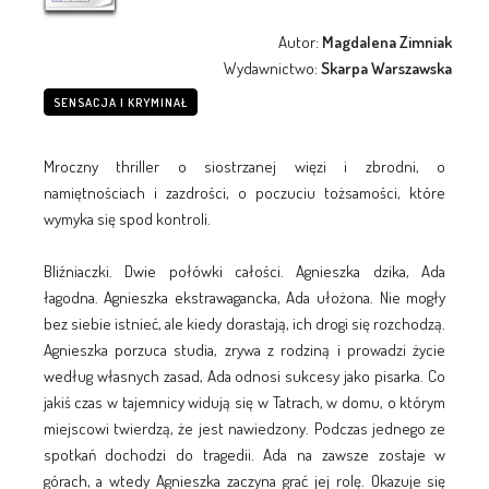
Autor:
Magdalena Zimniak
Wydawnictwo:
Skarpa Warszawska
SENSACJA I KRYMINAŁ
Mroczny thriller o siostrzanej więzi i zbrodni, o
namiętnościach i zazdrości, o poczuciu tożsamości, które
wymyka się spod kontroli.
Bliźniaczki. Dwie połówki całości. Agnieszka dzika, Ada
łagodna. Agnieszka ekstrawagancka, Ada ułożona. Nie mogły
bez siebie istnieć, ale kiedy dorastają, ich drogi się rozchodzą.
Agnieszka porzuca studia, zrywa z rodziną i prowadzi życie
według własnych zasad, Ada odnosi sukcesy jako pisarka. Co
jakiś czas w tajemnicy widują się w Tatrach, w domu, o którym
miejscowi twierdzą, że jest nawiedzony. Podczas jednego ze
spotkań dochodzi do tragedii. Ada na zawsze zostaje w
górach, a wtedy Agnieszka zaczyna grać jej rolę. Okazuje się