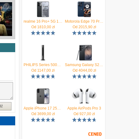
realme 16 Pro+ 5G 12/512GB Szary
Motorola Edge 70 Pro 8/256GB Granatowy
Od
1810,00
zł
Od
2015,90
zł
PHILIPS Series 5000 CX5535/11
Samsung Galaxy S26 Ultra SM-S948 5G 12/256GB Czarny
Od
1147,00
zł
Od
4044,00
zł
dź
Apple iPhone 17 256GB Czarny
Apple AirPods Pro 3
Od
3699,00
zł
Od
927,00
zł