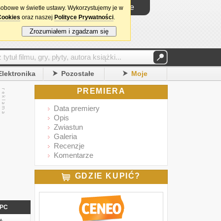
Logowanie
sobowe w świetle ustawy. Wykorzystujemy je w
Cookies
oraz naszej
Polityce Prywatności
.
Zrozumiałem i zgadzam się
Elektronika
Pozostałe
Moje
PREMIERA
Data premiery
Opis
Zwiastun
Galeria
Recenzje
Komentarze
GDZIE KUPIĆ?
PC