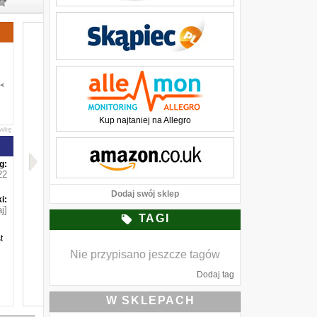
Kup najtaniej na Allegro
awkę
g:
22
Dodaj swój sklep
i:
j]
TAGI
t
Nie przypisano jeszcze tagów
Dodaj tag
W SKLEPACH