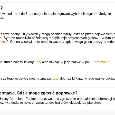
u?
ć
w skali od 1 do 5, a następnie zapieczętować wybór kliknięciem. Jedynie
ać.
jeszcze oceny. Użytkownicy mogą oceniać tytuły jeszcze przed pojawieniem s
ia. System umożliwia późniejszą modyfikację przyznanych głosów – w tym ce
cena
". Ocena w serwisie to średnia ważona, gdzie waga głosu zależy przede
go studia należy kliknąć
utaj
albo kliknąć w jego nazwę w polu "
Informacje
".
 przez tego wydawcę można znaleźć
utaj
albo też klikając w jego nazwę usyt
formacje. Gdzie mogę zgłosić poprawkę?
niony formularz. Funkcja ta pozwala na zgłoszenie uaktualnienia informacji t
ożliwia dodanie nowych zwiastunów, trailerów, okładek lub plakatów.