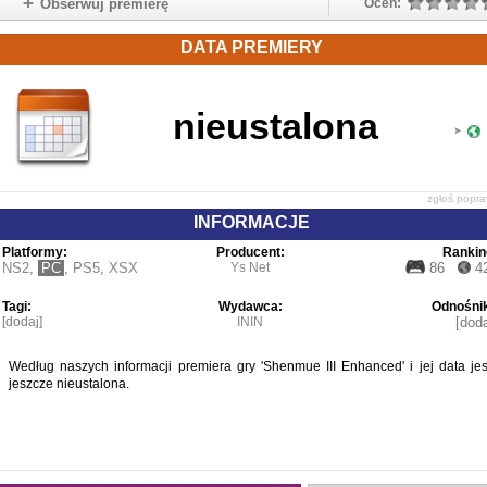
Obserwuj premierę
Oceń:
DATA PREMIERY
nieustalona
zgłoś popr
INFORMACJE
Platformy:
Producent:
Rankin
NS2
,
PC
,
PS5
,
XSX
Ys Net
86
4
Tagi:
Wydawca:
Odnośnik
[dodaj]
ININ
[doda
Według naszych informacji premiera gry 'Shenmue III Enhanced' i jej data jes
jeszcze nieustalona.