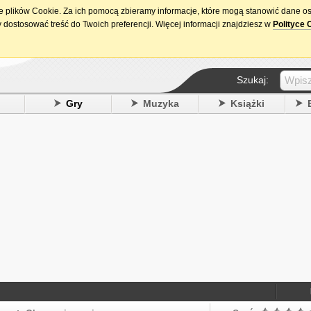
ie plików Cookie. Za ich pomocą zbieramy informacje, które mogą stanowić dane o
15. urodziny DataPremiery.pl
 dostosować treść do Twoich preferencji. Więcej informacji znajdziesz w
Polityce 
Szukaj:
y
Gry
Muzyka
Książki