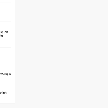
ię ich
lu
uowaną w
akich