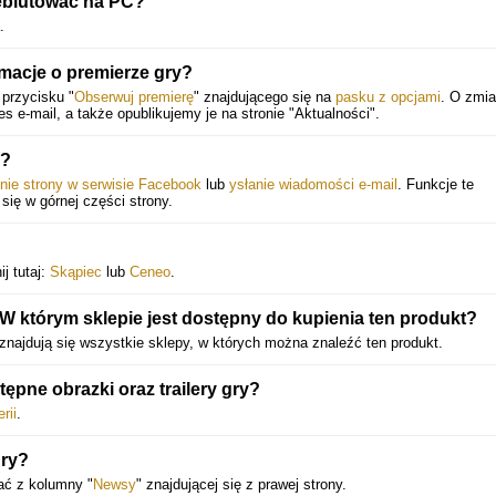
ebiutować na PC?
.
rmacje o premierze gry?
 przycisku "
Obserwuj premierę
" znajdującego się na
pasku z opcjami
. O zmi
e-mail, a także opublikujemy je na stronie "Aktualności".
m?
enie strony w serwisie Facebook
lub
ysłanie wiadomości e-mail
. Funkcje te
 się w górnej części strony.
j tutaj:
Skąpiec
lub
Ceneo
.
 którym sklepie jest dostępny do kupienia ten produkt?
 znajdują się wszystkie sklepy, w których można znaleźć ten produkt.
pne obrazki oraz trailery gry?
erii
.
gry?
ać z kolumny "
Newsy
" znajdującej się z prawej strony.