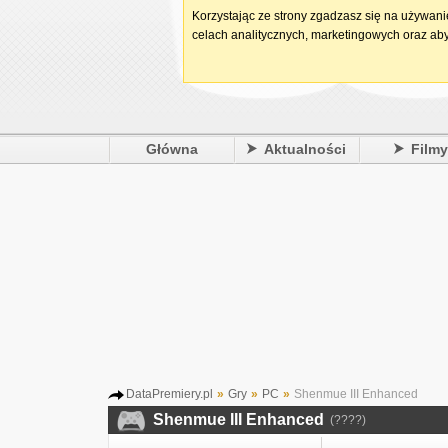
Korzystając ze strony zgadzasz się na używan
celach analitycznych, marketingowych oraz aby
Główna
Aktualności
Film
DataPremiery.pl
»
Gry
»
PC
»
Shenmue III Enhanced
Shenmue III Enhanced
(????)