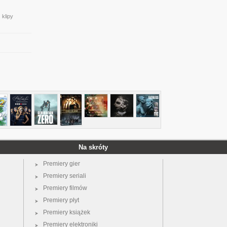
 klipy
Na skróty
Premiery gier
Premiery seriali
Premiery filmów
Premiery płyt
Premiery książek
Premiery elektroniki