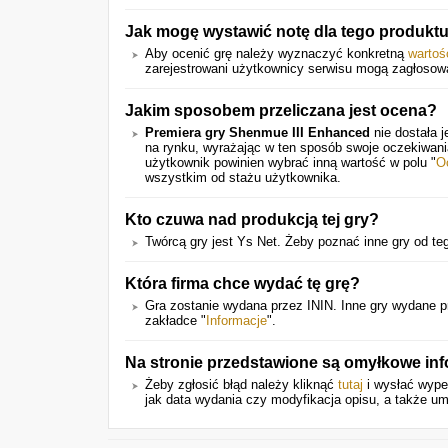
Jak mogę wystawić notę dla tego produkt
Aby ocenić grę należy wyznaczyć konkretną
wartoś
zarejestrowani użytkownicy serwisu mogą zagłosow
Jakim sposobem przeliczana jest ocena?
Premiera gry Shenmue III Enhanced
nie dostała 
na rynku, wyrażając w ten sposób swoje oczekiwan
użytkownik powinien wybrać inną wartość w polu "
O
wszystkim od stażu użytkownika.
Kto czuwa nad produkcją tej gry?
Twórcą gry jest Ys Net. Żeby poznać inne gry od te
Która firma chce wydać tę grę?
Gra zostanie wydana przez ININ. Inne gry wydane
zakładce "
Informacje
".
Na stronie przedstawione są omyłkowe in
Żeby zgłosić błąd należy kliknąć
tutaj
i wysłać wypeł
jak data wydania czy modyfikacja opisu, a także um