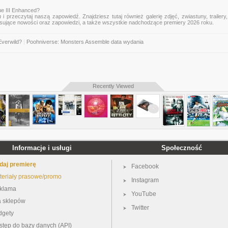
e III Enhanced?
n
i przeczytaj naszą zapowiedź. Znajdziesz tutaj również galerię zdjęć, zwiastuny, trailery,
esujące nowości oraz zapowiedzi, a także wszystkie nadchodzące premiery 2026 roku.
Everwild?
|
Poohniverse: Monsters Assemble data wydania
Recently Viewed
Informacje i usługi
Społeczność
daj premierę
Facebook
teriały prasowe/promo
Instagram
klama
YouTube
a sklepów
Twitter
dgety
stęp do bazy danych (API)