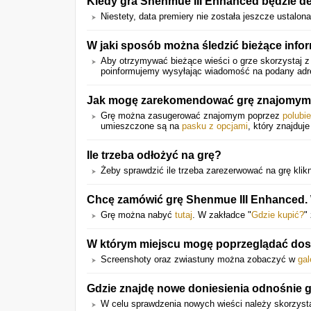
Kiedy gra Shenmue III Enhanced będzie d
Niestety, data premiery nie została jeszcze ustalona
W jaki sposób można śledzić bieżące info
Aby otrzymywać bieżące wieści o grze skorzystaj z
poinformujemy wysyłając wiadomość na podany adres 
Jak mogę zarekomendować grę znajomy
Grę można zasugerować znajomym poprzez
polubi
umieszczone są na
pasku z opcjami
, który znajduje
Ile trzeba odłożyć na grę?
Żeby sprawdzić ile trzeba zarezerwować na grę klikni
Chcę zamówić grę Shenmue III Enhanced. W
Grę można nabyć
tutaj
. W zakładce "
Gdzie kupić?
"
W którym miejscu mogę poprzeglądać dostę
Screenshoty oraz zwiastuny można zobaczyć w
gal
Gdzie znajdę nowe doniesienia odnośnie 
W celu sprawdzenia nowych wieści należy skorzyst