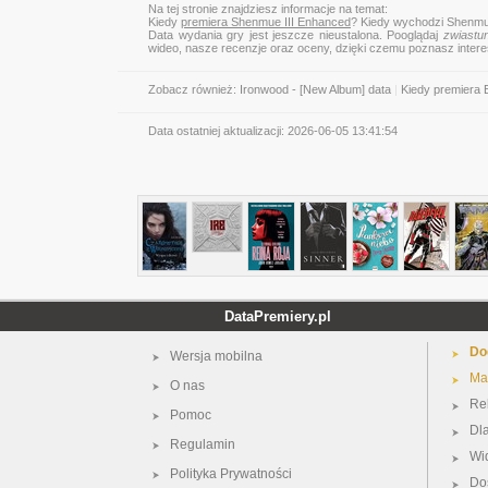
Na tej stronie znajdziesz informacje na temat:
Kiedy
premiera Shenmue III Enhanced
? Kiedy wychodzi Shenmu
Data wydania gry jest jeszcze nieustalona. Pooglądaj
zwiastu
wideo, nasze recenzje oraz oceny, dzięki czemu poznasz inter
Zobacz również:
Ironwood - [New Album] data
|
Kiedy premiera 
Data ostatniej aktualizacji:
2026-06-05 13:41:54
DataPremiery.pl
Do
Wersja mobilna
Ma
O nas
Re
Pomoc
Dl
Regulamin
Wi
Polityka Prywatności
Do