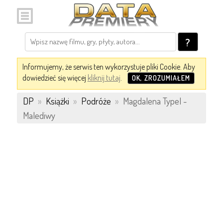
?
Informujemy, że serwis ten wykorzystuje pliki Cookie. Aby
dowiedzieć się więcej
kliknij tutaj
.
OK, ZROZUMIAŁEM
DP
»
Książki
»
Podróże
»
Magdalena Typel -
Malediwy