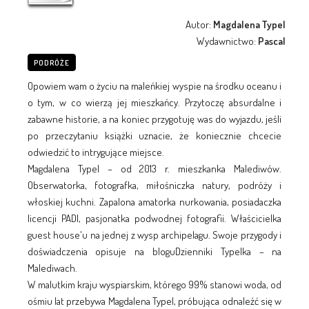
Autor:
Magdalena Typel
Wydawnictwo:
Pascal
PODRÓŻE
Opowiem wam o życiu na maleńkiej wyspie na środku oceanu i
o tym, w co wierzą jej mieszkańcy. Przytoczę absurdalne i
zabawne historie, a na koniec przygotuję was do wyjazdu, jeśli
po przeczytaniu książki uznacie, że koniecznie chcecie
odwiedzić to intrygujące miejsce.
Magdalena Typel – od 2013 r. mieszkanka Malediwów.
Obserwatorka, fotografka, miłośniczka natury, podróży i
włoskiej kuchni. Zapalona amatorka nurkowania, posiadaczka
licencji PADI, pasjonatka podwodnej fotografii. Właścicielka
guest house'u na jednej z wysp archipelagu. Swoje przygody i
doświadczenia opisuje na bloguDzienniki Typelka – na
Malediwach.
W malutkim kraju wyspiarskim, którego 99% stanowi woda, od
ośmiu lat przebywa Magdalena Typel, próbująca odnaleźć się w